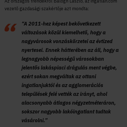
Az országos trendekről Balogh László, az ingatlan.com
vezető gazdasági szakértője azt mondta:
“A 2011-hez képest bekövetkezett
változások közül kiemelhető, hogy a
nagyvárosok vonzáskörzetei az évtized
nyertesei. Ennek hátterében az áll, hogy a
legnagyobb népességű városokban
jelentős lakáspiaci drágulás ment végbe,
ezért sokan megváltak az ottani
ingatlanjuktól és az agglomerációs
települések felé vették az irányt, ahol
alacsonyabb átlagos négyzetméteráron,
sokszor nagyobb lakóingatlant tudtak
vásárolni.”