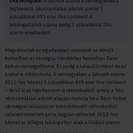
Összefoglaló:
A lakosok száma a vármegyében a
legfrissebb népszámlálási adatok szerint 5
százalékkal 495 ezer főre csökkent. A
lakóingatlanok száma pedig 3 százalékkal 246
ezerre emelkedett.
Megváltoztak az ingatlanpiaci viszonyok az elmúlt
évtizedben az országos trendekhez hasonlóan Bács-
Kiskun vármegyében is. Ez pedig a lakásállományt és az
árakat is módosította. A vármegyében a lakosok száma
2011-hez képest 5 százalékkal 495 ezer főre csökkent
– derül ki az ingatlan.com új elemzéséből, amely a friss
népszámlálási adatok alapján mutatja be a Bács-Kiskun
vármegyei lakáspiacon bekövetkezett változásokat,
valamint ismerteti azt is, hogyan változtak 2018-hoz
képest az átlagos lakóingatlan-árak a kínálati piacon.