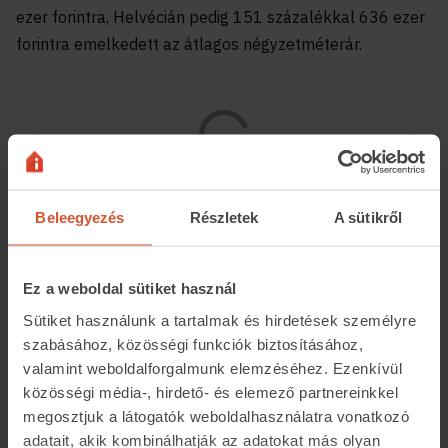
ezer forintra, Helvécián pedig 151 százalékkal 636 ezer
forintra emelkedett az átlagos négyzetméterár.
Beleegyezés
Részletek
A sütikről
Az is kiderül az ingatlan.com elemzéséből, hogy a
legjelentősebb kínálattal rendelkező vármegyei
településeket nézve Baján például 128 százalékkal 412
Ez a weboldal sütiket használ
ezer forintra, Kiskunhalason 143 százalékkal 348 ezer
Sütiket használunk a tartalmak és hirdetések személyre
forintra, Kalocsán pedig 168 százalékkal 327 ezer
szabásához, közösségi funkciók biztosításához,
forintra emelkedtek a lakóingatlanok átlagos
valamint weboldalforgalmunk elemzéséhez. Ezenkívül
közösségi média-, hirdető- és elemező partnereinkkel
négyzetméterárai.
megosztjuk a látogatók weboldalhasználatra vonatkozó
Balogh László beszélt arról is, hogy idén az országos
adatait, akik kombinálhatják az adatokat más olyan