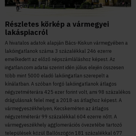
Részletes körkép a vármegyei
lakáspiacról
A hivatalos adatok alapján Bács-Kiskun vármegyében a
lakóingatlanok száma 3 százalékkal 246 ezerre
emelkedett az előző népszámláláshoz képest. Az
ingatlan.com adatai szerint idén július elején összesen
több mint 5000 eladó lakóingatlan szerepelt a
kínálatban. A szóban forgó lakóingatlanok átlagos
négyzetméterára 425 ezer forint volt, ami 98 százalékos
drágulásnak felel meg a 2018-as átlaghoz képest. A
vármegyeszékhelyen, Kecskeméten az átlagos
négyzetméterár 99 százalékkal 604 ezerre nőtt. A
vármegyeszékhely agglomerációs övezetébe tartozó
települések közül Ballószögön 181 százalékkal 677