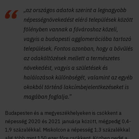
„az országos adatok szerint a legnagyobb
népességnövekedést elérő települések között
fölényben vannak a fővároshoz közeli,
vagyis a budapesti agglomerációba tartozó
települések. Fontos azonban, hogy a bővülés
az odaköltözések mellett a természetes
növekedést, vagyis a születések és
halálozások különbségét, valamint az egyéb
okokból történő lakcímbejelentkezéseket is
magában foglalja.”
Budapesten és a megyeszékhelyeken is csökkent a
népesség 2020 és 2021 januárja között, mégpedig 0,4-
1,9 százalékkal. Miskolcon a népesség 1,3 százalékkal
alig több mint 150 ezer főre csökkent. Közben pedig a