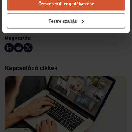
Összes süti engedélyezése
Keress eladó/kiadó ingatlanokat
Testre szabás
Megosztás:
Kapcsolódó cikkek