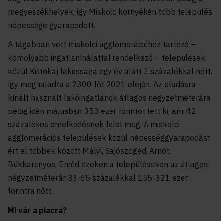
megyeszékhelyek, így Miskolc környékén több település
népessége gyarapodott.
A tágabban vett miskolci agglomerációhoz tartozó –
komolyabb ingatlanínálattal rendelkező – települések
közül Kistokaj lakossága egy év alatt 3 százalékkal nőtt,
így meghaladta a 2300 főt 2021 elején. Az eladásra
kínált használt lakóingatlanok átlagos négyzetméterára
pedig idén májusban 353 ezer forintot tett ki, ami 42
százalékos emelkedésnek felel meg. A miskolci
agglomerációs települések közül népességgyarapodást
ért el többek között Mályi, Sajószöged, Arnót,
Bükkaranyos, Emőd ezeken a településeken az átlagos
négyzetméterár 33-65 százalékkal 155-321 ezer
forintra nőtt.
Mi vár a piacra?