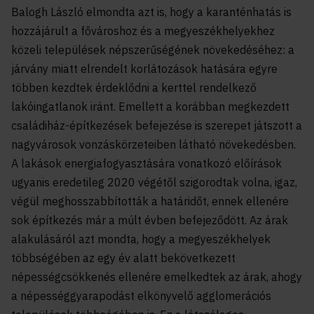
Balogh László elmondta azt is, hogy a karanténhatás is
hozzájárult a fővároshoz és a megyeszékhelyekhez
közeli települések népszerűségének növekedéséhez: a
járvány miatt elrendelt korlátozások hatására egyre
többen kezdtek érdeklődni a kerttel rendelkező
lakóingatlanok iránt. Emellett a korábban megkezdett
családiház-építkezések befejezése is szerepet játszott a
nagyvárosok vonzáskörzeteiben látható növekedésben.
A lakások energiafogyasztására vonatkozó előírások
ugyanis eredetileg 2020 végétől szigorodtak volna, igaz,
végül meghosszabbították a határidőt, ennek ellenére
sok építkezés már a múlt évben befejeződött. Az árak
alakulásáról azt mondta, hogy a megyeszékhelyek
többségében az egy év alatt bekövetkezett
népességcsökkenés ellenére emelkedtek az árak, ahogy
a népességgyarapodást elkönyvelő agglomerációs