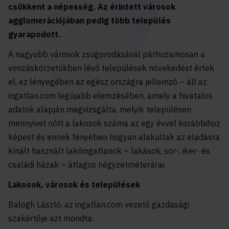
csökkent a népesség. Az érintett városok
agglomerációjában pedig több település
gyarapodott.
A nagyobb városok zsugorodásával párhuzamosan a
vonzáskörzetükben lévő települések növekedést értek
el, ez lényegében az egész országra jellemző – áll az
ingatlan.com legújabb elemzésében, amely a hivatalos
adatok alapján megvizsgálta, melyik településen
mennyivel nőtt a lakosok száma az egy évvel korábbihoz
képest és ennek fényében hogyan alakultak az eladásra
kínált használt lakóingatlanok – lakások, sor-, iker- és
családi házak – átlagos négyzetméterárai.
Lakosok, városok és települések
Balogh László, az ingatlan.com vezető gazdasági
szakértője azt mondta: