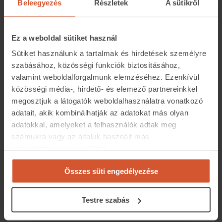
Beleegyezés
Részletek
A sütikről
Ez a weboldal sütiket használ
Sütiket használunk a tartalmak és hirdetések személyre
szabásához, közösségi funkciók biztosításához,
valamint weboldalforgalmunk elemzéséhez. Ezenkívül
közösségi média-, hirdető- és elemező partnereinkkel
Mennyibe kerülnek a
megosztjuk a látogatók weboldalhasználatra vonatkozó
lakóingatlanok a megyében?
adatait, akik kombinálhatják az adatokat más olyan
adatokkal, amelyeket a felhasználók adtak meg
Az ingatlan.com elemzéséből kiderül, hogy október
számukra vagy az általuk használt más
végén a legtöbb megyében a megyeszékhelyen volt
szolgáltatásokból gyűjtöttek.
komolyabb újlakóingatlan-kínálat. Igaz ez Komárom-
Összes süti engedélyezése
Esztergom megyére is. Tatabányán az eladásra váró új
lakóiningalanok – sor-, iker- és családi házak, valamint
lakások – átlagos négyzetméterára 544 ezer forintot
Testre szabás
tett ki. A használt tatabányai lakóingatlanok ára pedig