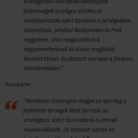
költségeiben nincsenek komolyabb
különbségek országos szinten, a
lakásfejlesztők ezért azokban a térségekben
aktívabbak, például Budapesten és Pest
megyében, ahol magasabbak a
négyzetméterárak és ehhez megfelelő
kereslet társul. Ez játszott szerepet a főváros
előretörésében.”
Hozzátette:
“Komárom-Esztergom megye az iparilag a
fejlettebb térségek közé tartozik az
országban, ezért távolabbról is jönnek
munkavállalók, ők támaszt adnak az