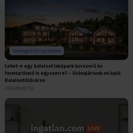
Támogatott tartalom
Lehet-e egy balatoni lakópark korszerű és
fenntartható is egyszerre? – Utánajártunk mi épül
Balatonföldváron
2026.08.05
7 p