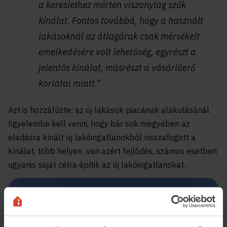
a kereslethez mérten viszonylag szűk
kínálat. Fontos továbbá, hogy a használt
lakásoknál az átlagárak csak mérsékelt
emelkedésére volt lehetőség, egyrészt a
jelentős kínálat, másrészt a vásárlóerő
korlátai miatt.”
Azt is hozzáfűzte: az új lakások piacának alakulásánál
figyelembe kell venni, hogy bár sok megyében az
eladásra kínált új lakóingatlanokból visszafogott a
kínálat, több helyen van azért fejlődés, számos esetben
ugyanis saját célra építik az új lakóingatlanokat.