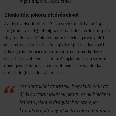
ingatlanpiaci keresletnek.”
Élénkülés, jókora eltérésekkel
Az idei év első felében 23 százalékkal nőtt a lakáspiaci
forgalom az eddig feldolgozott hivatalos adatok alapján.
Ugyanakkor az élénkülést nem kísérte a járvány előtti
időszakban látott két számjegyű drágulás a használt
lakóingatlanok piacán, esetükben az áremelkedés 3
százalékos volt éves szinten. Az új lakások ára viszont
ennél jóval tempósabban, több mint 10 százalékkal
nőtt. Balogh László azt mondta:
“Az adatokból az látszik, hogy különvált az
új és használt lakások piaca. Az előbbieknél
látható jelentős drágulásban szerepet
kapott az építőanyagok drágulása valamint