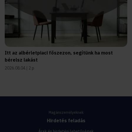
Itt az albérletpiaci főszezon, segítünk ha most
bérelsz lakást
2026.08.04.
2 p
Magánszemélyeknek
Hirdetés feladás
Árak és hirdetési lehetőségek