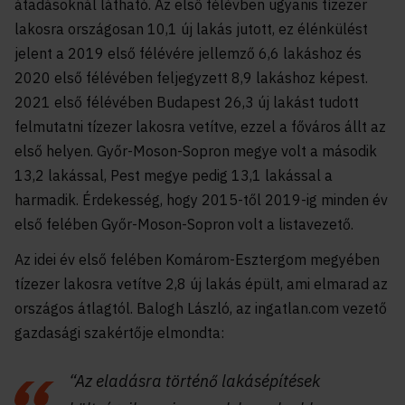
átadásoknál látható. Az első félévben ugyanis tízezer
lakosra országosan 10,1 új lakás jutott, ez élénkülést
jelent a 2019 első félévére jellemző 6,6 lakáshoz és
2020 első félévében feljegyzett 8,9 lakáshoz képest.
2021 első félévében Budapest 26,3 új lakást tudott
felmutatni tízezer lakosra vetítve, ezzel a főváros állt az
első helyen. Győr-Moson-Sopron megye volt a második
13,2 lakással, Pest megye pedig 13,1 lakással a
harmadik. Érdekesség, hogy 2015-től 2019-ig minden év
első felében Győr-Moson-Sopron volt a listavezető.
Az idei év első felében Komárom-Esztergom megyében
tízezer lakosra vetítve 2,8 új lakás épült, ami elmarad az
országos átlagtól. Balogh László, az ingatlan.com vezető
gazdasági szakértője elmondta:
“Az eladásra történő lakásépítések