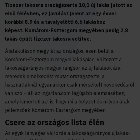
Tízezer lakosra országszerte 10,1 új lakás jutott az
első félévben, ez javulást jelent az egy évvel
korábbi 8,9 és a tavalyelőtti 6,6 lakáshoz
képest.
Komárom-Esztergom megyében pedig 2,8
lakás épült tízezer lakosra vetítve.
Átalakuláson megy át az országos, ezen belül a
Komárom-Esztergom megyei lakáspiac. Változott a
lakosságarányos megyei rangsor, az új lakások ára
meredek emelkedést mutat országszerte, a
használtaknál ugyanakkor csak mérsékelt növekedésről
van szó – áll az ingatlan.com legújabb elemzésében,
amely ismerteti azt is, hogy mi a helyzet és milyen árak
jellemzőek Komárom-Esztergom megyében.
Csere az országos lista élén
Az egyik lényeges változás a lakosságarányos újlakás-