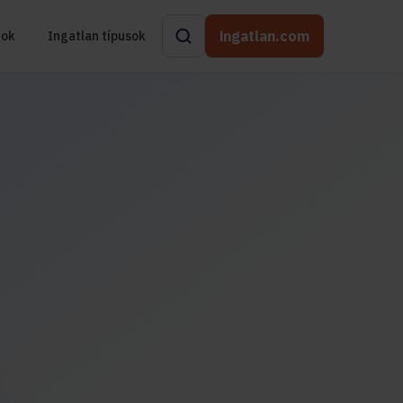
ingatlan.com
rok
Ingatlan típusok