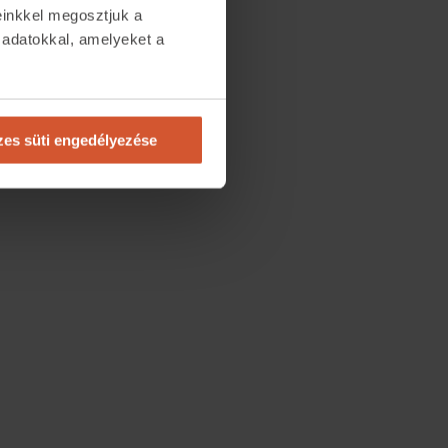
einkkel megosztjuk a
 adatokkal, amelyeket a
.
es süti engedélyezése