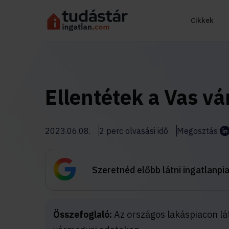
Cikkek
Ellentétek a Vas v
2023.06.08.
2 perc olvasási idő
Megosztás:
Szeretnéd előbb látni ingatlanpi
Összefoglaló:
Az országos lakáspiacon lá