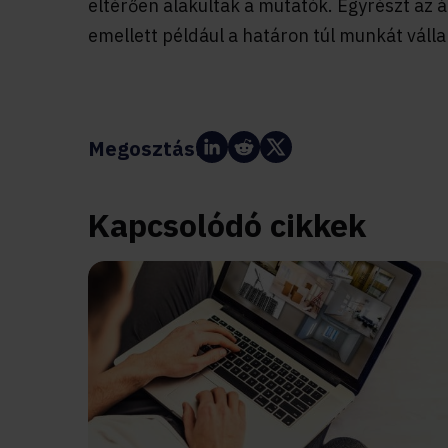
eltérően alakultak a mutatók. Egyrészt az át
emellett például a határon túl munkát vállaló
Megosztás:
Kapcsolódó cikkek