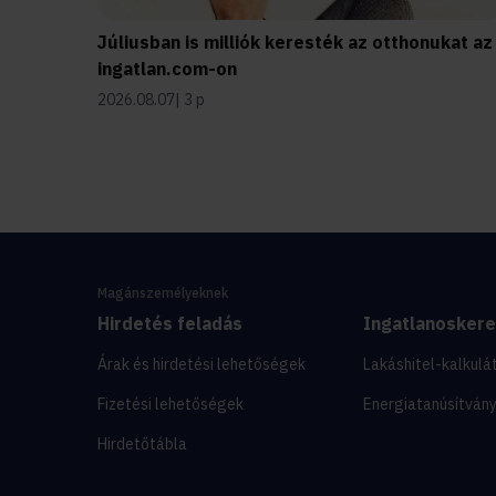
Júliusban is milliók keresték az otthonukat az
ingatlan.com-on
2026.08.07
3 p
Magánszemélyeknek
Hirdetés feladás
Ingatlanosker
Árak és hirdetési lehetőségek
Lakáshitel-kalkulá
Fizetési lehetőségek
Energiatanúsítván
Hirdetőtábla