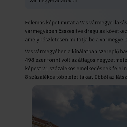
vármegyei adatokon.
Felemás képet mutat a Vas vármegyei lakásp
vármegyében összesítve drágulás következet
amely részletesen mutatja be a vármegye l
Vas vármegyében a kínálatban szereplő ha
498 ezer forint volt az átlagos négyzetméter
képest 21 százalékos emelkedésnek felel me
8 százalékos többletet takar. Ebből az látsz