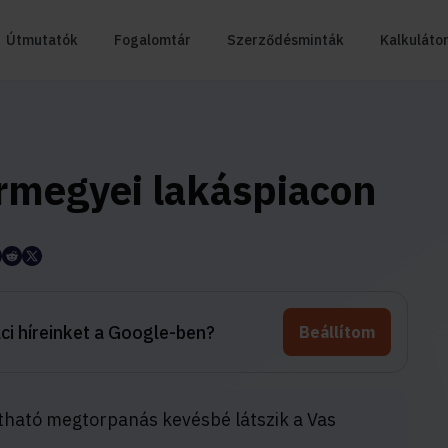
Útmutatók
Fogalomtár
Szerződésminták
Kalkuláto
ármegyei lakáspiacon
aci híreinket a Google-ben?
Beállítom
tható megtorpanás kevésbé látszik a Vas