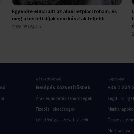
Egyelőre elmaradt az albérletpiaci roham, és
még a bérleti díjak sem kúsztak feljebb
f
2026.08.06
4 p
2
Közvetítőknek
Kapcsolat
eső
Belépés közvetítőknek
+36 1 237 
tor
Árak és hirdetési lehetőségek
segitunk.inga
y
Fizetési lehetőségek
Munkanapoko
Lehetőségek közvetítőknek
Összes elérh
Médiaajánlat