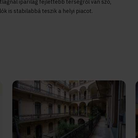
lagnál iparilag fejlettebb térségről van szó,
k is stabilabbá teszik a helyi piacot.