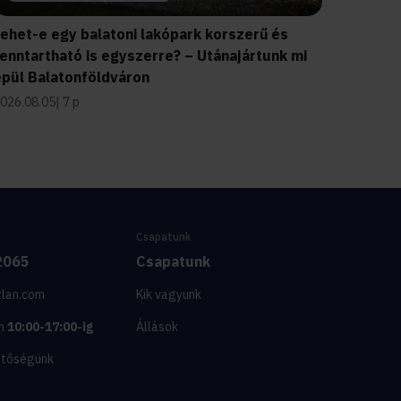
Lehet-e egy balatoni lakópark korszerű és
enntartható is egyszerre? – Utánajártunk mi
épül Balatonföldváron
026.08.05
7 p
Csapatunk
2065
Csapatunk
tlan.com
Kik vagyunk
n
10:00-17:00-ig
Állások
etőségünk