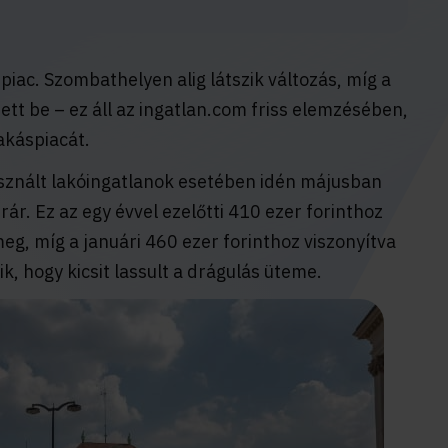
iac. Szombathelyen alig látszik változás, míg a
t be – ez áll az ingatlan.com friss elemzésében,
akáspiacát.
sznált lakóingatlanok esetében idén májusban
ár. Ez az egy évvel ezelőtti 410 ezer forinthoz
g, míg a januári 460 ezer forinthoz viszonyítva
ik, hogy kicsit lassult a drágulás üteme.