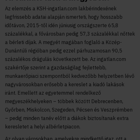
Az elemzés a KSH-ingatlan.com lakbérindexének
legfrissebb adatai alapján ismerteti, hogy hosszabb
időtávon, 2015-től idén júniusig országszerte 65,8
százalékkal, a fővárosban pedig 57,3 százalékkal nőttek
a bérleti díjak. A megyét magában foglaló a Közép-
Dunántúli régióban pedig ezzel párhuzamosan 90,5
százalékos drágulás következett be. Az ingatlan.com
szakértője szerint a gazdaságilag fejlettebb,
munkaerőpiaci szempontból kedvezőbb helyzetben lévő
nagyvárosokban erősebb a kereslet a kiadó lakások
iránt. Emellett az egyetemmel rendelkező
megyeszékhelyeken – többek között Debrecenben,
Győrben, Miskolcon, Szegeden, Pécsen és Veszprémben
– pedig minden tanév előtt a diákok biztosítanak extra
keresletet a helyi albérletpiacon.
Az olyan városokban, amelyekre mindkettő igaz, ott a