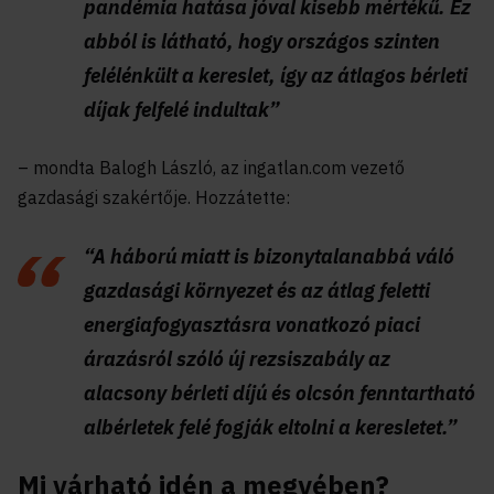
pandémia hatása jóval kisebb mértékű. Ez
abból is látható, hogy országos szinten
felélénkült a kereslet, így az átlagos bérleti
díjak felfelé indultak”
– mondta Balogh László, az ingatlan.com vezető
gazdasági szakértője. Hozzátette:
“A háború miatt is bizonytalanabbá váló
gazdasági környezet és az átlag feletti
energiafogyasztásra vonatkozó piaci
árazásról szóló új rezsiszabály az
alacsony bérleti díjú és olcsón fenntartható
albérletek felé fogják eltolni a keresletet.”
Mi várható idén a megyében?