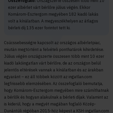
Összefoglaló:
Országszerte összesen több mint 10
ezer albérlet várt bérlőre július végén. Ekkor
Komárom-Esztergom megyében 182 kiadó lakás
volt a kínálatban. A megyeszékhelyen az átlagos
bérleti díj 135 ezer forintot tett ki.
Csúcssebességre kapcsolt az országos albérletpiac,
miután megtörtént a felvételi ponthatárok kihirdetése.
Július végén országszerte összesen több mint 10 ezer
kiadó lakóingatlan várt bérlőre, de az országon belül
jelentős eltérések vannak a kínálatban és az árakban
egyaránt – ez áll többek között az ingatlan.com
legfrissebb elemzésében. Az összefoglaló bemutatja,
hogy Komárom-Esztergom megyében mire számíthatnak
a bérlők és hogyan alakulnak a bérleti díjak. Valamint az
is kiderül, hogy a megyét magában foglaló Közép-
Dunántúli régióban 2015-höz képest a KSH-ingatlan.com