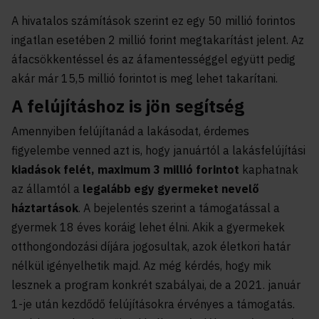
A hivatalos számítások szerint ez egy 50 millió forintos
ingatlan esetében 2 millió forint megtakarítást jelent. Az
áfacsökkentéssel és az áfamentességgel együtt pedig
akár már 15,5 millió forintot is meg lehet takarítani.
A felújításhoz is jön segítség
Amennyiben felújítanád a lakásodat, érdemes
figyelembe venned azt is, hogy januártól a lakásfelújítási
kiadások felét, maximum 3 millió forintot
kaphatnak
az államtól a
legalább egy gyermeket nevelő
háztartások
. A bejelentés szerint a támogatással a
gyermek 18 éves koráig lehet élni. Akik a gyermekek
otthongondozási díjára jogosultak, azok életkori határ
nélkül igényelhetik majd. Az még kérdés, hogy mik
lesznek a program konkrét szabályai, de a 2021. január
1-je után kezdődő felújításokra érvényes a támogatás.