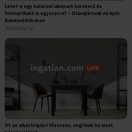
Lehet-e egy balatoni lakópark korszerű és
fenntartható is egyszerre? – Utánajártunk mi épül
Balatonföldváron
2026.08.05
7 p
Itt az albérletpiaci főszezon, segítünk ha most