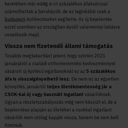
keretében már eddig is öt százalékos áfakulccsal
számolhattak a beruházók, de ez leginkább csak a
budapesti
építkezéseket segítette. Az új bejelentés
ezzel szemben az országban épülő valamennyi lakásra
vonatkozik majd.
Vissza nem fizetendő állami támogatás
További megtakarítást jelent, hogy szintén 2021
januárjától a családi otthonteremtési kedvezménnyel
vásárolt új építésű ingatlanoknál ez az
5 százalékos
áfa is visszaigényelhető lesz.
De nem ez az egyetlen
könnyítés, januártól
t
eljes illetékmentesség jár a
CSOK-kal új vagy használt ingatlant
vásárlóknak.
Ugyan a részletszabályozás még nem készült el, de a
bejelentése alapján az illetéket a csokkal ingatlant
vásárlók nem utólag kapják vissza, hanem be sem kell
fizetniük.