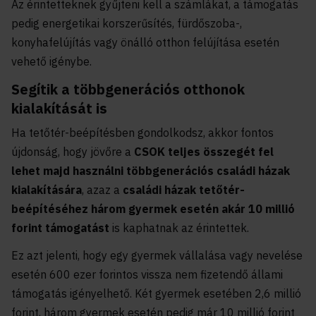
Az érintetteknek gyűjteni kell a számlákat, a támogatás
pedig energetikai korszerűsítés, fürdőszoba-,
konyhafelújítás vagy önálló otthon felújítása esetén
vehető igénybe.
Segítik a többgenerációs otthonok
kialakítását is
Ha tetőtér-beépítésben gondolkodsz, akkor fontos
újdonság, hogy jövőre a
CSOK
teljes összegét fel
lehet majd használni többgenerációs családi házak
kialakítására
, azaz a
családi házak tetőtér-
beépítéséhez három gyermek esetén akár 10 millió
forint támogatást
is kaphatnak az érintettek.
Ez azt jelenti, hogy egy gyermek vállalása vagy nevelése
esetén 600 ezer forintos vissza nem fizetendő állami
támogatás igényelhető. Két gyermek esetében 2,6 millió
forint, három gyermek esetén pedig már 10 millió forint