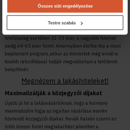
Összes süti engedélyezése
A
money.hu hitelkalkulátora szerint
a bővítésre
felvehető 5 és 10 millió forintos, végig fix
törlesztőrészletű 20 éves futamidejű lakáscélú hitelek
Testre szabás
közül a legkedvezőbbek havi részlete az alacsonyabb
hitelösszeg esetében 31-33 ezer, a nagyobb hitelnél
pedig 64-65 ezer forint. Amennyiben életbe lép a most
bejelentett program, akkor az érintettek még ennél is
kisebb ráfordítással tudják megvalósítani a tetőterek
beépítését.
Megnézem a lakáshiteleket!
Maximalizálják a közjegyzői díjakat
Újabb jó hír a lakásvásárlóknak, hogy a kormány
maximalizálni fogja az ingatlan vásárlása esetén
fizetendő közjegyzői díjakat. Novák Katalin szerint ez
több tízezer forint megtakarítást jelenthet a