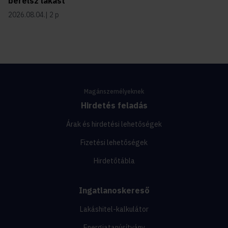
bérelsz lakást
2026.08.04.
2 p
Magánszemélyeknek
Hirdetés feladás
Árak és hirdetési lehetőségek
Fizetési lehetőségek
Hirdetőtábla
Ingatlanoskereső
Lakáshitel-kalkulátor
Energiatanúsítvány