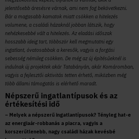
jelentősebb áresésre várnak, ami nem fog bekövetkezni.
Bár a magasabb kamatok miatt csökken a hitelezés
volumene, a családi házaknál jobban látszik, hogy
nehézkesebbé vált a hitelezés. Az eladási időszak
hosszabb ideig tart, többször kell megmutatni egy
ingatlant, óvatosabbak a keresők, vagyis a forgási
sebesség némileg csökken. De még az új építésűeknél is
indulnak új projektek akár Tatabányán, akár Komáromban,
vagyis a fejlesztői aktivitás tetten érhető, miközben még
több állami támogatás is elérhető maradt.
Népszerű ingatlantípusok és az
értékesítési idő
– Melyek a népszerű ingatlantípusok? Tényleg hat-e
az energiaár-robbanás a piacra, vagyis a
korszerűtlenebb, nagy családi házak kevésbé