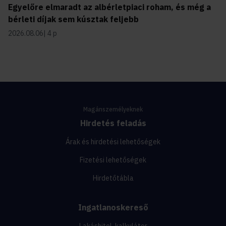
Egyelőre elmaradt az albérletpiaci roham, és még a
bérleti díjak sem kúsztak feljebb
2026.08.06
4 p
Magánszemélyeknek
Hirdetés feladás
Árak és hirdetési lehetőségek
Fizetési lehetőségek
Hirdetőtábla
Ingatlanoskereső
Lakáshitel-kalkulátor