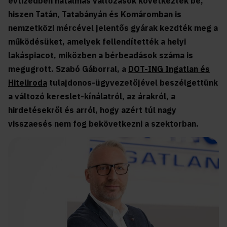
évtizedben hatalmas változások következtek be,
hiszen Tatán, Tatabányán és Komáromban is
nemzetközi mércével jelentős gyárak kezdték meg a
működésüket, amelyek fellendítették a helyi
lakáspiacot, miközben a bérbeadások száma is
megugrott. Szabó Gáborral, a
DOT-ING Ingatlan és
Hiteliroda
tulajdonos-ügyvezetőjével beszélgettünk
a változó kereslet-kínálatról, az árakról, a
hirdetésekről és arról, hogy azért túl nagy
visszaesés nem fog bekövetkezni a szektorban.