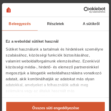
– Melyek a legfontosabb hirdetési csatornák,
honlapok, amelyeken Önök is rendszeresen jelen
vannak?
Beleegyezés
Részletek
A sütikről
– Számos portálon hirdetünk, de nagyjából 3-4 honlap a
mérvadó, ahol ténylegesen sikeres adásvételeket
Ez a weboldal sütiket használ
alapozhatunk meg. Az ingatlan.com természetesen
megkerülhetetlen, de már húsz éve dolgozunk a helyi
Sütiket használunk a tartalmak és hirdetések személyre
piacon, vagyis az elismertségünk is jelentős. A hirdetések
szabásához, közösségi funkciók biztosításához,
valamint weboldalforgalmunk elemzéséhez. Ezenkívül
mellett a marketingre is költünk. A közösségi
közösségi média-, hirdető- és elemező partnereinkkel
médiumokban szintén jelen vagyunk, sőt, a social
megosztjuk a látogatók weboldalhasználatra vonatkozó
médiában megjelenő posztjainkat külsős megbízott készíti.
adatait, akik kombinálhatják az adatokat más olyan
– Hol érdemes hirdetni, ha
megbízható bérlőt
adatokkal, amelyeket a felhasználók adtak meg
számukra vagy az általuk használt más
akarunk találni a kiadó lakásunkra, hiszen bár csábító
szolgáltatásokból gyűjtöttek.
a közösségi média, onnan ellenőrizetlenül
érkezhetnek az érdeklődők?
Összes süti engedélyezése