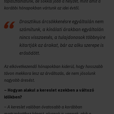
tapasztalhatunk, de sokkal jobb a helyzet, mint amit a
korábbi hónapokban vártunk az idei évtől.
Drasztikus árcsökkenésre egyáltalán nem
számítunk, a kínálati árakban egyáltalán
nincs visszaesés, a tulajdonosok többnyire
kitartják az árakat, bár az alku szerepe is
erősödött.
Az elkövetkezendő hónapokban kiderül, hogy hosszabb
távon mekkora lesz az árváltozás, de nem jósolunk
nagyobb áresést.
– Hogyan alakul a kereslet ezekben a változó
időkben?
– A kereslet valóban óvatosabb a korábban
megszokotthoz képest, olyanok is vannak, akik a