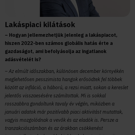
Lakáspiaci kilátások
– Hogyan jellemezhetjük jelenleg a lakáspiacot,
hiszen 2022-ben számos globális hatás érte a
gazdaságot, ami befolyásolja az ingatlanok
adásvételét is?
– Az elmúlt időszakban, különösen december környékén
meglehetősen pesszimista hangok erősödtek fel többek
között az infláció, a háború, a rezsi miatt, sokan a kereslet
jelentős visszaesésére számítottak. Mi is sokkal
rosszabbra gondoltunk tavaly év végén, miközben a
januári adatok már pozitívabb piaci aktivitást mutattak,
vagyis mozgolódnak a vevők és az eladók is. Persze a
tranzakciószámban és az árakban csökkenést