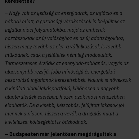
keresettek?
– Nagy volt az ijedtség az energiaárak, az infláció és a
háború miatt, a gazdasági várakozások is beépültek az
ingatlanpiaci folyamatokba, majd az emberek
hozzászoktak az új valósághoz és az új adottságokhoz,
hiszen megy tovább az élet, a vállalkozások is tovább
működnek, csak a feltételek némileg módosultak.
Természetesen érződik az energiaár-robbanás, vagyis az
alacsonyabb rezsijű, jobb minőségű és energetikai
besorolású ingatlanok keresettebbek. Nálunk is növekszik
a kínálati oldali lakásportfólió, különösen a nagyobb
alapterületűek esetében, hiszen azok most nehezebben
eladhatók. De a kisebb, kétszobás, felújított lakások jól
mennek a piacon, hiszen a vevők a drágulás miatt a
kivitelezési költségektől is ódzkodnak.
– Budapesten már jelentősen megdrágultak a