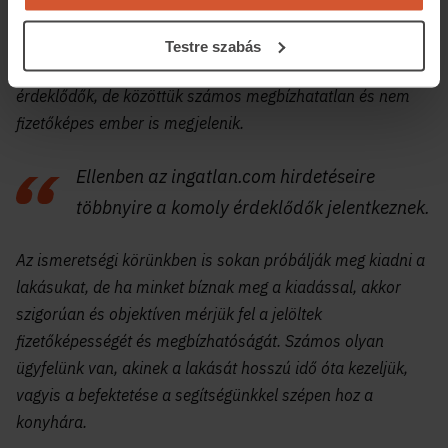
– Mi is azt mondjuk a megbízóinknak, hogy ha
magánszemélyként felteszik a hirdetésüket a közösségi
Testre szabás
oldalakra, akkor ugyan nagy számban érkeznek az
érdeklődők, de közöttük számos megbízhatatlan és nem
fizetőképes ember is megjelenik.
Ellenben az ingatlan.com hirdetéseire
többnyire a komoly érdeklődők jelentkeznek.
Az ismeretségi körünkben is sokan próbálják meg kiadni a
lakásukat, de ha minket bíznak meg a kiadással, akkor
szigorúan és objektíven mérjük fel a jelöltek
fizetőképességét és megbízhatóságát. Számos olyan
ügyfelünk van, akinek a lakását hosszú idő óta kezeljük,
vagyis a befektetése a segítségünkkel szépen hoz a
konyhára.