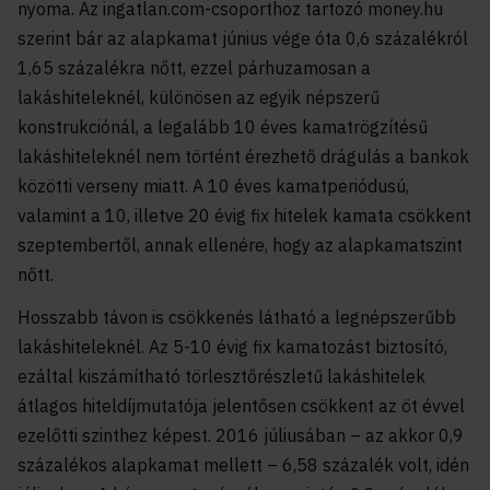
nyoma. Az ingatlan.com-csoporthoz tartozó money.hu
szerint bár az alapkamat június vége óta 0,6 százalékról
1,65 százalékra nőtt, ezzel párhuzamosan a
lakáshiteleknél, különösen az egyik népszerű
konstrukciónál, a legalább 10 éves kamatrögzítésű
lakáshiteleknél nem történt érezhető drágulás a bankok
közötti verseny miatt. A 10 éves kamatperiódusú,
valamint a 10, illetve 20 évig fix hitelek kamata csökkent
szeptembertől, annak ellenére, hogy az alapkamatszint
nőtt.
Hosszabb távon is csökkenés látható a legnépszerűbb
lakáshiteleknél. Az 5-10 évig fix kamatozást biztosító,
ezáltal kiszámítható törlesztőrészletű lakáshitelek
átlagos hiteldíjmutatója jelentősen csökkent az öt évvel
ezelőtti szinthez képest. 2016 júliusában – az akkor 0,9
százalékos alapkamat mellett – 6,58 százalék volt, idén