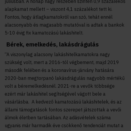
júliusban. A hónap nagy részében szintén 0,9 százalékos
alapkamat mellett – viszont 4,1 százalékot tett ki.
Fontos, hogy átlagkamatokról van szó, tehát ennél
alacsonyabb és magasabb mutatóval is adtak a bankok
5-10 évig fix kamatozású lakáshitelt.
Bérek, emelkedés, lakásdrágulás
“A viszonylag alacsony lakáshitelkamatokra nagy
szükség volt, mert a 2016-tól végbement, majd 2019
második felében és a koronavírus-járvány hatására
2020-ban megtorpanó lakásdrágulás nagyobb mértékű
volt a béremelkedésnél. 2021-re a vevők többsége
ezért már lakáshitel segítségével vágott bele a
vásárlásba. A kedvező kamatozású lakáshitelek, és az
állami támogatások fontos szerepet játszottak a vevői
álmok életben tartásában. Az adásvételek száma
ugyanis már harmadik éve csökkenő tendenciát mutat a