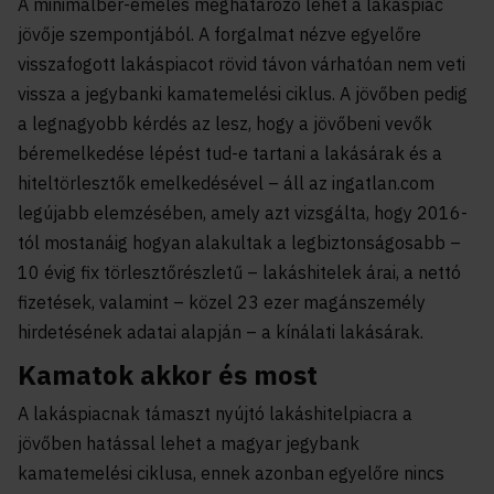
A minimálbér-emelés meghatározó lehet a lakáspiac
jövője szempontjából. A forgalmat nézve egyelőre
visszafogott lakáspiacot rövid távon várhatóan nem veti
vissza a jegybanki kamatemelési ciklus. A jövőben pedig
a legnagyobb kérdés az lesz, hogy a jövőbeni vevők
béremelkedése lépést tud-e tartani a lakásárak és a
hiteltörlesztők emelkedésével – áll az ingatlan.com
legújabb elemzésében, amely azt vizsgálta, hogy 2016-
tól mostanáig hogyan alakultak a legbiztonságosabb –
10 évig fix törlesztőrészletű – lakáshitelek árai, a nettó
fizetések, valamint – közel 23 ezer magánszemély
hirdetésének adatai alapján – a kínálati lakásárak.
Kamatok akkor és most
A lakáspiacnak támaszt nyújtó lakáshitelpiacra a
jövőben hatással lehet a magyar jegybank
kamatemelési ciklusa, ennek azonban egyelőre nincs