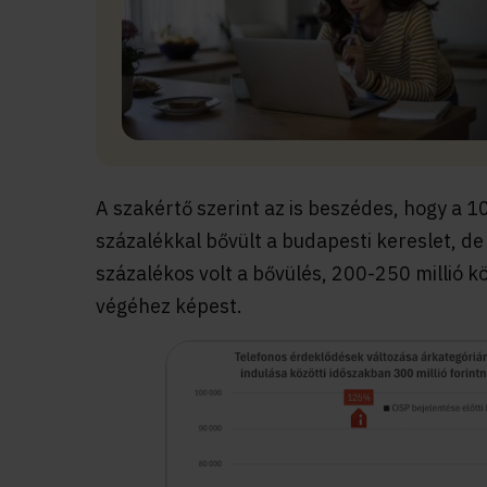
A szakértő szerint az is beszédes, hogy a 
százalékkal bővült a budapesti kereslet, de
százalékos volt a bővülés, 200-250 millió k
végéhez képest.