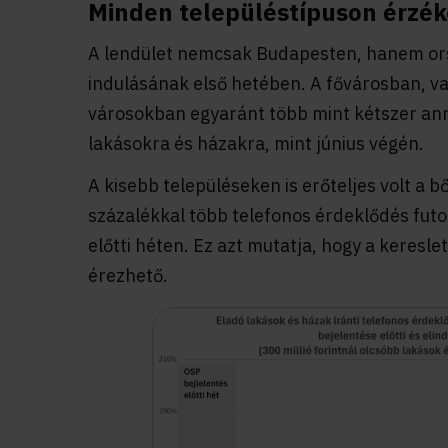
Minden településtípuson érzéke
A lendület nemcsak Budapesten, hanem ors
indulásának első hetében. A fővárosban, v
városokban egyaránt több mint kétszer ann
lakásokra és házakra, mint június végén.
A kisebb településeken is erőteljes volt a
százalékkal több telefonos érdeklődés futo
előtti héten. Ez azt mutatja, hogy a keresle
érezhető.