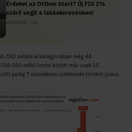
Érdekel az Otthon Start? Új FIX 3%
szűrő segít a lakáskeresésben!
2025.08.08.
4 p
100-150 milliós árkategóriában még 44
 150-200 millió forint között már csak 15
özött pedig 7 százalékos csökkenés történt június