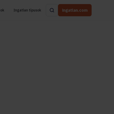
ingatlan.com
rok
Ingatlan típusok