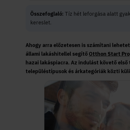
Összefoglaló:
Tíz hét leforgása alatt gya
kereslet.
Ahogy arra előzetesen is számítani lehete
állami lakáshitellel segítő
Otthon Start Pr
hazai lakáspiacra. Az indulást követő első
településtípusok és árkategóriák közti kül