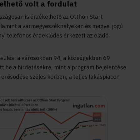
lhető volt a fordulat
zágosan is érzékelhető az Otthon Start
alamint a vármegyeszékhelyeken és megyei jogú
yi telefonos érdeklődés érkezett az eladó
 bővülés: a városokban 94, a községekben 69
tt be a hirdetésekre, mint a program bejelentése
t erősödése széles körben, a teljes lakáspiacon