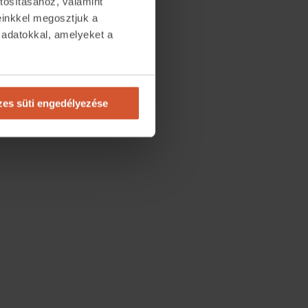
tosításához, valamint
einkkel megosztjuk a
 adatokkal, amelyeket a
.
es süti engedélyezése