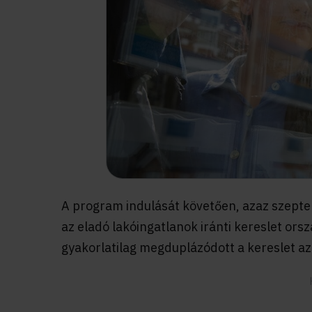
A program indulását követően, azaz szepte
az eladó lakóingatlanok iránti kereslet orsz
gyakorlatilag megduplázódott a kereslet az 