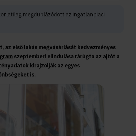
korlatilag megduplázódott az ingatlanpiaci
tt, az első lakás megvásárlását kedvezményes
ogram
szeptemberi elindulása rárúgta az ajtót a
 tényadatok kirajzolják az egyes
önbségeket is.