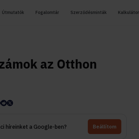
Útmutatók
Fogalomtár
Szerződésminták
Kalkuláto
számok az Otthon
aci híreinket a Google-ben?
Beállítom