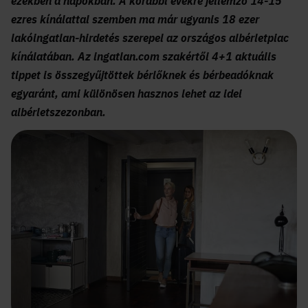
ezekben a napokban. A korábbi évekre jellemző 14-15
ezres kínálattal szemben ma már ugyanis 18 ezer
lakóingatlan-hirdetés szerepel az országos albérletpiac
kínálatában.
Az ingatlan.com szakértői 4+1 aktuális
tippet is összegyűjtöttek bérlőknek és bérbeadóknak
egyaránt, ami különösen hasznos lehet az idei
albérletszezonban.