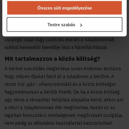
asszisztenciaszolgáltatást vagy lakásszerviz-
Összes süti engedélyezése
szolgáltatást biztosítanak. Ez a gyakorlatban azt jelenti,
ha probléma van a lakásban, akkor bizonyos
összeghatárig a biztosítás terhére szakemberek oldják
Testre szabás
meg a lakásban felmerülő problémákat. Így egy
csöpögő csap vagy csőtörés esetén a tulajdonosnak
sokkal kevesebb teendője lesz a kárelhárítással.
Mit tartalmazzon a közös költség?
A bérleti szerződés megkötése során érdemes tisztázni,
hogy milyen díjakat hárít át a tulajdonos a bérlőre. A
rezsit (víz-,gáz-, villanyszámlák) és a közös költséget
hagyományosan a bérlők fizetik. De ha a közös költség
egy része a társasház felújítási alapjába kerül, akkor azt
a részt a tulajdonosnak illik megfizetnie, hiszen ez az
ingatlan hosszútávú minőségének megőrzését szolgálja,
nem pedig az időszakos használattal kapcsolatban