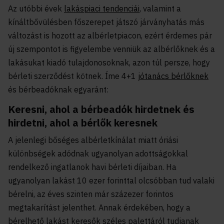
Az utóbbi évek
lakáspiaci tendenciái
, valamint a
kínáltbővülésben főszerepet játszó járványhatás más
változást is hozott az albérletpiacon, ezért érdemes pár
új szempontot is figyelembe venniük az albérlőknek és a
lakásukat kiadó tulajdonosoknak, azon túl persze, hogy
bérleti szerződést kötnek. Íme 4+1
jótanács bérlőknek
és bérbeadóknak egyaránt:
Keresni, ahol a bérbeadók hirdetnek és
hirdetni, ahol a bérlők keresnek
A jelenlegi bőséges albérletkínálat miatt óriási
különbségek adódnak ugyanolyan adottságokkal
rendelkező ingatlanok havi bérleti díjaiban. Ha
ugyanolyan lakást 10 ezer forinttal olcsóbban tud valaki
bérelni, az éves szinten már százezer forintos
megtakarítást jelenthet. Annak érdekében, hogy a
bérelhető lakást keresők széles palettáról tudjanak