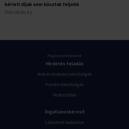
bérleti díjak sem kúsztak feljebb
2026.08.06
4 p
Magánszemélyeknek
Hirdetés feladás
Árak és hirdetési lehetőségek
Fizetési lehetőségek
Hirdetőtábla
Ingatlanoskereső
Lakáshitel-kalkulátor