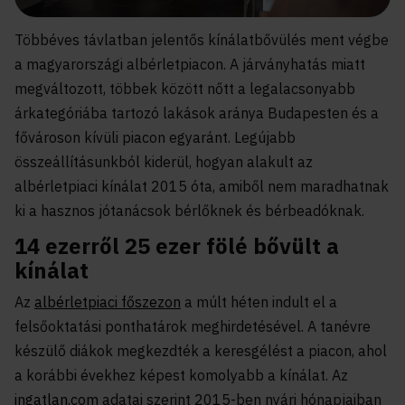
Többéves távlatban jelentős kínálatbővülés ment végbe
a magyarországi albérletpiacon. A járványhatás miatt
megváltozott, többek között nőtt a legalacsonyabb
árkategóriába tartozó lakások aránya Budapesten és a
fővároson kívüli piacon egyaránt. Legújabb
összeállításunkból kiderül, hogyan alakult az
albérletpiaci kínálat 2015 óta, amiből nem maradhatnak
ki a hasznos jótanácsok bérlőknek és bérbeadóknak.
14 ezerről 25 ezer fölé bővült a
kínálat
Az
albérletpiaci főszezon
a múlt héten indult el a
felsőoktatási ponthatárok meghirdetésével. A tanévre
készülő diákok megkezdték a keresgélést a piacon, ahol
a korábbi évekhez képest komolyabb a kínálat. Az
ingatlan.com
adatai szerint 2015-ben nyári hónapjaiban