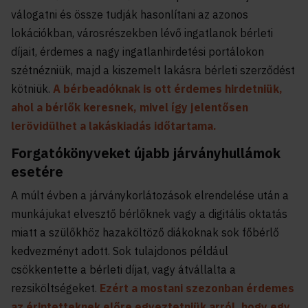
válogatni és össze tudják hasonlítani az azonos
lokációkban, városrészekben lévő ingatlanok bérleti
díjait, érdemes a nagy ingatlanhirdetési portálokon
szétnézniük, majd a kiszemelt lakásra bérleti szerződést
kötniük.
A bérbeadóknak is ott érdemes hirdetniük,
ahol a bérlők keresnek, mivel így jelentősen
lerövidülhet a lakáskiadás időtartama.
Forgatókönyveket újabb járványhullámok
esetére
A múlt évben a járványkorlátozások elrendelése után a
munkájukat elvesztő bérlőknek vagy a digitális oktatás
miatt a szülőkhöz hazaköltöző diákoknak sok főbérlő
kedvezményt adott. Sok tulajdonos például
csökkentette a bérleti díjat, vagy átvállalta a
rezsiköltségeket.
Ezért a mostani szezonban érdemes
az érintetteknek előre egyeztetniük arról, hogy egy