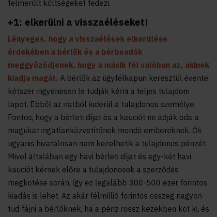
felmerült költségeket fedezi.
+1: elkerülni a visszaéléseket!
Lényeges, hogy a visszaélések elkerülése
érdekében a bérlők és a bérbeadók
meggyőződjenek, hogy a másik fél valóban az, akinek
kiadja magát.
A bérlők az ügyfélkapun keresztül évente
kétszer ingyenesen le tudják kérni a teljes tulajdoni
lapot. Ebből az iratból kiderül a tulajdonos személye.
Fontos, hogy a bérleti díjat és a kauciót ne adják oda a
magukat ingatlanközvetítőnek mondó embereknek. Ők
ugyanis hivatalosan nem kezelhetik a tulajdonos pénzét.
Mivel általában egy havi bérleti díjat és egy-két havi
kauciót kérnek előre a tulajdonosok a szerződés
megkötése során, így ez legalább 300-500 ezer forintos
kiadás is lehet. Az akár félmillió forintos összeg nagyon
tud fájni a bérlőknek, ha a pénz rossz kezekben köt ki, és