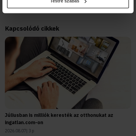
Testre szabás
Kapcsolódó cikkek
Júliusban is milliók keresték az otthonukat az
ingatlan.com-on
2026.08.07
3 p