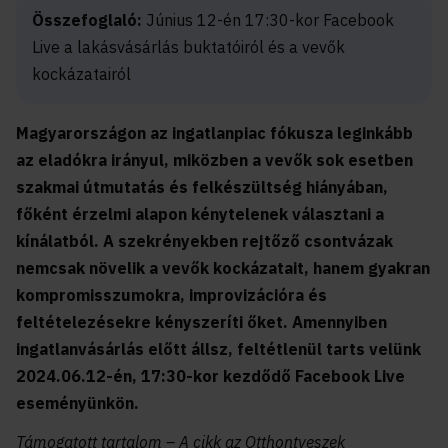
Összefoglaló:
Június 12-én 17:30-kor Facebook
Live a lakásvásárlás buktatóiról és a vevők
kockázatairól
Magyarországon az ingatlanpiac fókusza leginkább
az eladókra irányul, miközben a vevők sok esetben
szakmai útmutatás és felkészültség hiányában,
főként érzelmi alapon kénytelenek választani a
kínálatból. A szekrényekben rejtőző csontvázak
nemcsak növelik a vevők kockázatait, hanem gyakran
kompromisszumokra, improvizációra és
feltételezésekre kényszeríti őket. Amennyiben
ingatlanvásárlás előtt állsz, feltétlenül tarts velünk
2024.06.12-én, 17:30-kor kezdődő Facebook Live
eseményünkön.
Támogatott tartalom – A cikk az Otthontveszek