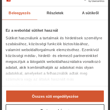
milyen pénzügyi és jogi megfontolásokat kell
figyelembe venni ingatlanvásárlás során,
Beleegyezés
Részletek
A sütikről
valamint, arról, hogy milyen előnyökkel járhat egy
tapasztalt elemző bevonása.
Ez a weboldal sütiket használ
Mikor és hol követhető a Live?
Sütiket használunk a tartalmak és hirdetések személyre
szabásához, közösségi funkciók biztosításához,
Időpont: 2024.06.12. 17:30
valamint weboldalforgalmunk elemzéséhez. Ezenkívül
Helyszín: ingatlan.com
Facebook-oldala
közösségi média-, hirdető- és elemező partnereinkkel
megosztjuk a látogatók weboldalhasználatra vonatkozó
Téged is várunk az élő adásra! Tedd fel a
adatait, akik kombinálhatják az adatokat más olyan
kérdéseidet, és tudj meg mindent a saját esetedről!
adatokkal, amelyeket a felhasználók adtak meg
számukra vagy az általuk használt más
szolgáltatásokból gyűjtöttek.
Megnézem az adást
Összes süti engedélyezése
Megosztás: