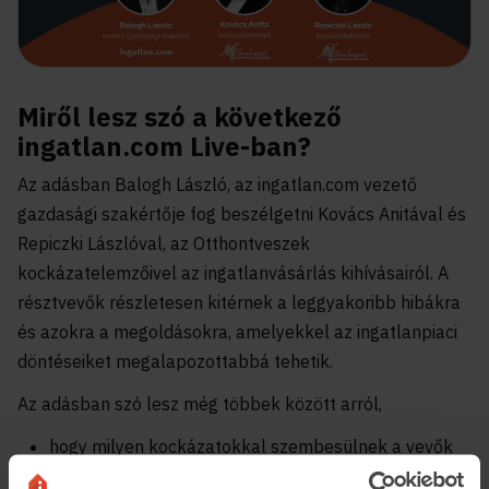
Miről lesz szó a következő
ingatlan.com Live-ban?
Az adásban Balogh László, az ingatlan.com vezető
gazdasági szakértője fog beszélgetni Kovács Anitával és
Repiczki Lászlóval, az Otthontveszek
kockázatelemzőivel az ingatlanvásárlás kihívásairól. A
résztvevők részletesen kitérnek a leggyakoribb hibákra
és azokra a megoldásokra, amelyekkel az ingatlanpiaci
döntéseiket megalapozottabbá tehetik.
Az adásban szó lesz még többek között arról,
hogy milyen kockázatokkal szembesülnek a vevők
egy-egy
ingatlanvásárlás
során,