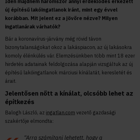
Idén majdnem háromszor annyi érdeklődés érkezett
új építésű lakóingatlanok iránt, mint egy évvel
korábban. Mit jelent ez a jövőre nézve? Milyen
ingatlanárak várhatók?
Bár a koronavírus-járvány még rövid távon
bizonytalanságokat okoz a lakáspiacon, az új lakásokra
komoly élénkülés vár. Elemzésünkben több mint 18 ezer
hirdetés adatainak feldolgozása alapján vizsgáltuk az új
építésű lakóingatlanok márciusi kínálatát, keresletét és
árait.
Jelentősen nőtt a kínálat, olcsóbb lehet az
építkezés
Balogh László, az
ingatlan.com
vezető gazdasági
szakértője elmondta:
“Arra számítani lehetett, hogy a