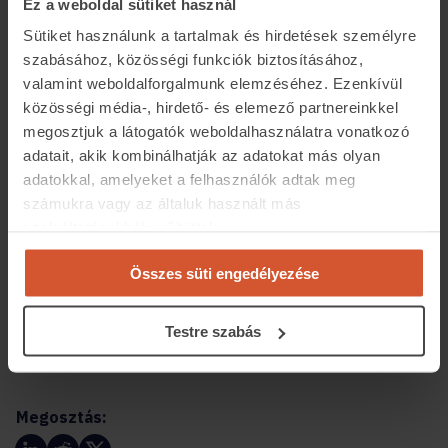
Ez a weboldal sütiket használ
Sütiket használunk a tartalmak és hirdetések személyre
szabásához, közösségi funkciók biztosításához,
valamint weboldalforgalmunk elemzéséhez. Ezenkívül
közösségi média-, hirdető- és elemező partnereinkkel
megosztjuk a látogatók weboldalhasználatra vonatkozó
Az újlakás-piac keresleti és kínálati oldala a következő
adatait, akik kombinálhatják az adatokat más olyan
néhány évben aktív maradhat, mivel jövő év végén lejár
adatokkal, amelyeket a felhasználók adtak meg
az ötszázalékos áfakulcs alkalmazásának egyik fontos
számukra vagy az általuk használt más
határideje. Csak azokat az új lakóingatlanokat lehet
szolgáltatásokból gyűjtöttek.
2026 végéig kedvezményes áfával értékesíteni, amelyek
2022 végéig építési engedélyt kaptak.
Összes süti engedélyezése
Az otthonteremtési támogatásokkal együtt ez azt
eredményezheti, hogy a 2020-as évek közepére évente
Testre szabás
akár 30-35 ezer új lakás is megépülhet.
Megosztás: