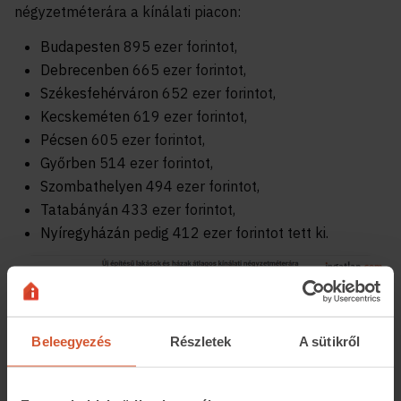
négyzetméterára a kínálati piacon:
Budapesten
895 ezer forintot,
Debrecenben
665 ezer forintot,
Székesfehérváron
652 ezer forintot,
Kecskeméten
619 ezer forintot,
Pécsen
605 ezer forintot,
Győrben
514 ezer forintot,
Szombathelyen
494 ezer forintot,
Tatabányán
433 ezer forintot,
Nyíregyházán
pedig 412 ezer forintot tett ki.
Beleegyezés
Részletek
A sütikről