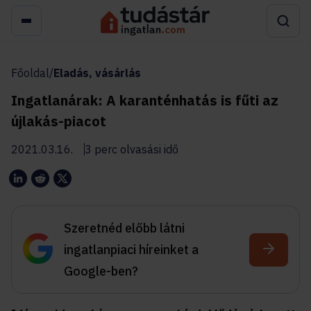
Főoldal
/
Eladás, vásárlás
Ingatlanárak: A karanténhatás is fűti az
újlakás-piacot
2021.03.16.
3 perc olvasási idő
Szeretnéd előbb látni
ingatlanpiaci híreinket a
Google-ben?