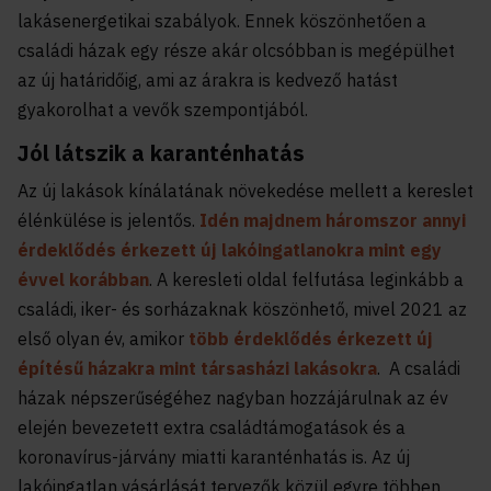
lakásenergetikai szabályok. Ennek köszönhetően a
családi házak egy része akár olcsóbban is megépülhet
az új határidőig, ami az árakra is kedvező hatást
gyakorolhat a vevők szempontjából.
Jól látszik a karanténhatás
Az új lakások kínálatának növekedése mellett a kereslet
élénkülése is jelentős.
Idén majdnem háromszor annyi
érdeklődés érkezett új lakóingatlanokra mint egy
évvel korábban
. A keresleti oldal felfutása leginkább a
családi, iker- és sorházaknak köszönhető, mivel 2021 az
első olyan év, amikor
több érdeklődés érkezett új
építésű házakra mint társasházi lakásokra
. A családi
házak népszerűségéhez nagyban hozzájárulnak az év
elején bevezetett extra családtámogatások és a
koronavírus-járvány miatti karanténhatás is. Az új
lakóingatlan vásárlását tervezők közül egyre többen