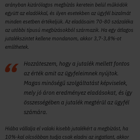
arányban kizárólagos megbízás keretein belül működök
együtt az eladókkal, és ilyen esetekben az ügyfél bizalmát
minden esetben értékeljük. Az eladásaim 70-80 százaléka
az utóbbi típusú megbízásokból származik. Ha egy átlagos
jutalékszintet kellene mondanom, akkor 3,7-3,8%-ot
említhetek.
Hozzáteszem, hogy a jutalék mellett fontos
az érték amit az ügyfeleimnek nyújtok.
Magas minőségű szolgáltatást képviselek,
mely jó áron eredményez eladásokat, és így
összességében a jutalék megtérül az ügyfél
számára.
Hiába vállalja el valaki kisebb jutalékért a megbízást, ha
10%-kal olcsóbban tudja csak eladni az ingatlant, akkor