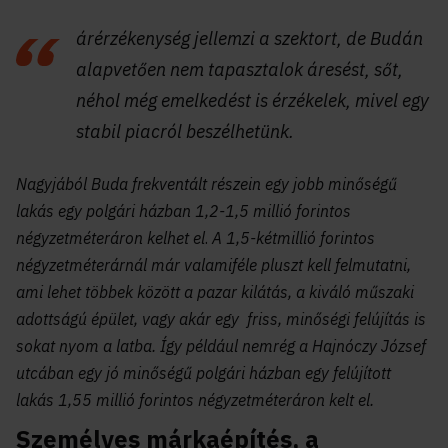
árérzékenység jellemzi a szektort, de Budán
alapvetően nem tapasztalok áresést, sőt,
néhol még emelkedést is érzékelek, mivel egy
stabil piacról beszélhetünk.
Nagyjából Buda frekventált részein egy jobb minőségű
lakás egy polgári házban 1,2-1,5 millió forintos
négyzetméteráron kelhet el
.
A 1,5-kétmillió forintos
négyzetméterárnál már valamiféle pluszt kell felmutatni,
ami lehet többek között a pazar kilátás, a kiváló műszaki
adottságú épület, vagy akár egy friss, minőségi felújítás is
sokat nyom a latba. Így például nemrég a Hajnóczy József
utcában egy jó minőségű polgári házban egy felújított
lakás 1,55 millió forintos négyzetméteráron kelt el.
Személyes márkaépítés, a