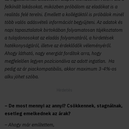
felkínált lakásokat, miközben próbálom az eladókat is a
realitás felé terelni. Emellett a kollégáktól is próbálok minél
több valós adásvételi információt begyűjteni. Az adatok és
napi tapasztalatok birtokában folyamatosan tájékoztatom
a tulajdonosokat az eladás folyamatáról, a hirdetések
hatékonyságáról, illetve az érdeklődők véleményéről.
Ahogy látható, nagy energiát fordítok arra, hogy
megfelelően legyen pozícionálva az adott ingatlan. Ha
pedig az ár piackompatibilis, akkor maximum 3-4%-os
alku jöhet szóba.
– De most mennyi az annyi? Csökkennek, stagnálnak,
esetleg emelkednek az árak?
– Ahogy már említettem,