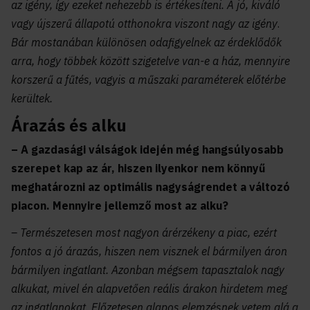
az igény, így ezeket nehezebb is értékesíteni. A jó, kiváló
vagy újszerű állapotú otthonokra viszont nagy az igény
.
Bár mostanában különösen odafigyelnek az érdeklődők
arra, hogy többek között szigetelve van-e a ház, mennyire
korszerű a fűtés, vagyis a műszaki paraméterek előtérbe
kerültek.
Árazás és alku
– A gazdasági válságok idején még hangsúlyosabb
szerepet kap az ár, hiszen ilyenkor nem könnyű
meghatározni az optimális nagyságrendet a változó
piacon. Mennyire jellemző most az alku?
– Természetesen most nagyon árérzékeny a piac, ezért
fontos a jó árazás, hiszen nem visznek el bármilyen áron
bármilyen ingatlant. Azonban mégsem tapasztalok nagy
alkukat, mivel én alapvetően reális árakon hirdetem meg
az ingatlanokat. Előzetesen alapos elemzésnek vetem alá a