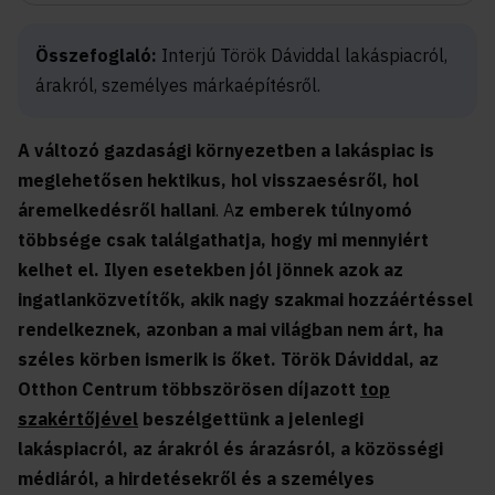
Összefoglaló:
Interjú Török Dáviddal lakáspiacról,
árakról, személyes márkaépítésről.
A változó gazdasági környezetben a lakáspiac is
meglehetősen hektikus, hol visszaesésről, hol
áremelkedésről hallani
. A
z emberek túlnyomó
többsége csak találgathatja, hogy mi mennyiért
kelhet el. Ilyen esetekben jól jönnek azok az
ingatlanközvetítők, akik nagy szakmai hozzáértéssel
rendelkeznek, azonban a mai világban nem árt, ha
széles körben ismerik is őket. Török Dáviddal, az
Otthon Centrum többszörösen díjazott
top
szakértőjével
beszélgettünk a jelenlegi
lakáspiacról, az árakról és árazásról, a közösségi
médiáról, a hirdetésekről és a személyes