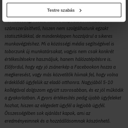
– De hogyan mérhető a közösségi média hatása?
Testre szabás
– A közösségi média hatása alapvetően nehezen
számszerűsíthető, hiszen nem szolgálhatunk egzakt
statisztikákkal, de mindenképpen hozzájárul a sikeres
munkavégzéshez. Mi a közösségi média segítségével is
toborzunk új munkatársakat, vagyis nem csak konkrét
értékesítésekre használjuk, hanem hálózatépítésre is.
Előfordul, hogy egy jó zsánerkép a Facebookon hozza a
megkeresést, vagy más közvetítők hívnak fel, hogy volna
érdeklődő ügyfelük az eladó otthonra. Nagyjából 5-10
kollégával dolgozom együtt szorosabban, és ez jól működik
a gyakorlatban. A gyors értékesítés pedig újabb ügyfeleket
hozhat, hiszen az elégedett ügyfél a legjobb ügyfél.
Összességében sok ajánlást kapok, ami az
eredményeimnek és a hozzáállásomnak köszönhető.