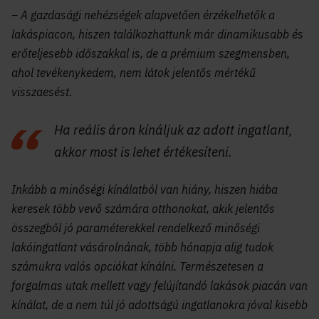
– A gazdasági nehézségek alapvetően érzékelhetők a
lakáspiacon, hiszen találkozhattunk már dinamikusabb és
erőteljesebb időszakkal is, de a prémium szegmensben,
ahol tevékenykedem, nem látok jelentős mértékű
visszaesést.
Ha reális áron kínáljuk az adott ingatlant,
akkor most is lehet értékesíteni.
Inkább a minőségi kínálatból van hiány, hiszen hiába
keresek több vevő számára otthonokat, akik jelentős
összegből jó paraméterekkel rendelkező minőségi
lakóingatlant vásárolnának, több hónapja alig tudok
számukra valós opciókat kínálni. Természetesen a
forgalmas utak mellett vagy felújítandó lakások piacán van
kínálat, de a nem túl jó adottságú ingatlanokra jóval kisebb