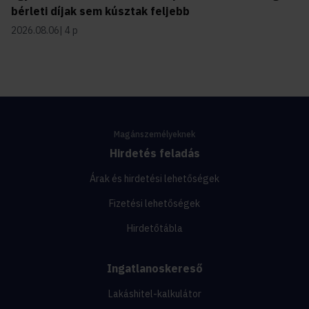
bérleti díjak sem kúsztak feljebb
2026.08.06
4 p
Magánszemélyeknek
Hirdetés feladás
Árak és hirdetési lehetőségek
Fizetési lehetőségek
Hirdetőtábla
Ingatlanoskereső
Lakáshitel-kalkulátor