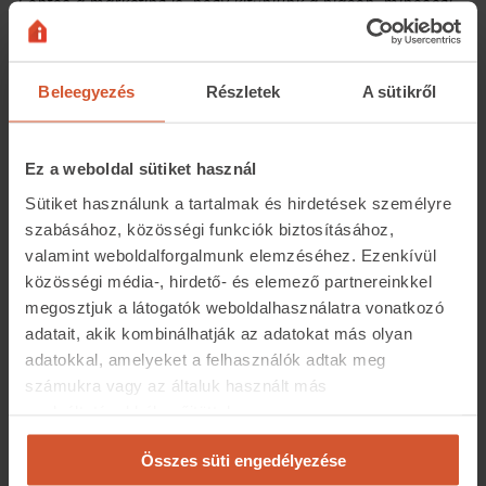
Fontos a marketing is, hogy kitűnjünk a piacon, minőségi
képeket, videókat mellékeljünk a hirdetésekhez.
Azonban a siker kulcsa a konzisztencia,
Beleegyezés
Részletek
A sütikről
vagyis folyamatosan kell tartalmakat
megjelenítenünk az online felületeken,
Ez a weboldal sütiket használ
amelyek a nagyközönség számára
Sütiket használunk a tartalmak és hirdetések személyre
érdekesek és relevánsak, vagyis nem szabad
szabásához, közösségi funkciók biztosításához,
valamint weboldalforgalmunk elemzéséhez. Ezenkívül
kizárólag a szakmai kérdésekre
közösségi média-, hirdető- és elemező partnereinkkel
koncentrálni, bele kell csempészni a
megosztjuk a látogatók weboldalhasználatra vonatkozó
személyességet is. Emellett állhatatosnak és
adatait, akik kombinálhatják az adatokat más olyan
kitartónak kell lenni, mert ki tudja, hogy
adatokkal, amelyeket a felhasználók adtak meg
számukra vagy az általuk használt más
mikor érik be az elvégzett munka gyümölcse.
szolgáltatásokból gyűjtöttek.
Az évek során lassan indult be a közösségi felületünk, de
Összes süti engedélyezése
ma már a megbízásaink közel harmada innen származik.