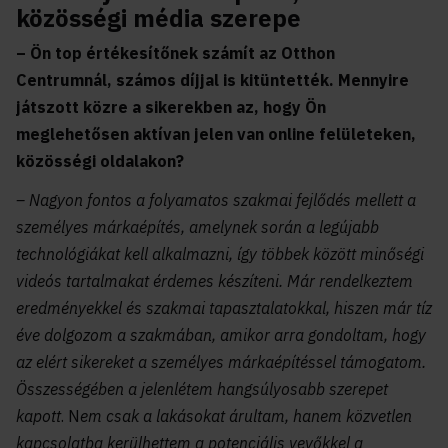
közösségi média szerepe
– Ön top értékesítőnek számít az Otthon
Centrumnál, számos díjjal is kitüntették. Mennyire
játszott közre a sikerekben az, hogy Ön
meglehetősen aktívan jelen van online felületeken,
közösségi oldalakon?
– Nagyon fontos a folyamatos szakmai fejlődés mellett a
személyes márkaépítés, amelynek során a legújabb
technológiákat kell alkalmazni, így többek között minőségi
videós tartalmakat érdemes készíteni. Már rendelkeztem
eredményekkel és szakmai tapasztalatokkal, hiszen már tíz
éve dolgozom a szakmában, amikor arra gondoltam, hogy
az elért sikereket a személyes márkaépítéssel támogatom.
Összességében a jelenlétem hangsúlyosabb szerepet
kapott
. N
em csak a lakásokat árultam, hanem közvetlen
kapcsolatba kerülhettem a potenciális vevőkkel a