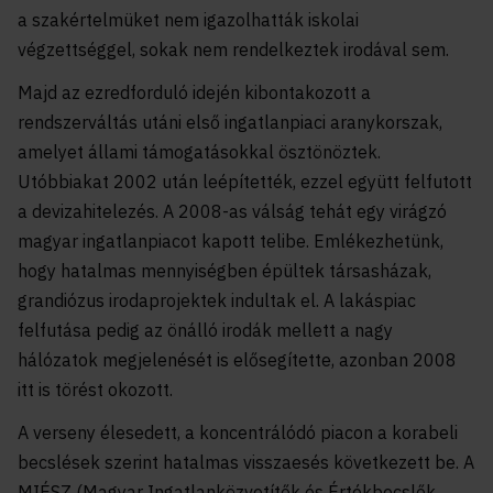
a szakértelmüket nem igazolhatták iskolai
végzettséggel, sokak nem rendelkeztek irodával sem.
Majd az ezredforduló idején kibontakozott a
rendszerváltás utáni első ingatlanpiaci aranykorszak,
amelyet állami támogatásokkal ösztönöztek.
Utóbbiakat 2002 után leépítették, ezzel együtt felfutott
a devizahitelezés. A 2008-as válság tehát egy virágzó
magyar ingatlanpiacot kapott telibe. Emlékezhetünk,
hogy hatalmas mennyiségben épültek társasházak,
grandiózus irodaprojektek indultak el. A lakáspiac
felfutása pedig az önálló irodák mellett a nagy
hálózatok megjelenését is elősegítette, azonban 2008
itt is törést okozott.
A verseny élesedett, a koncentrálódó piacon a korabeli
becslések szerint hatalmas visszaesés következett be. A
MIÉSZ (Magyar Ingatlanközvetítők és Értékbecslők