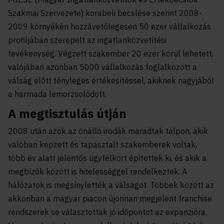
Szakmai Szervezete) korabeli becslése szerint 2008-
2009 környékén hozzávetőlegesen 50 ezer vállalkozás
profiljában szerepelt az ingatlanközvetítési
tevékenység. Végzett szakember 20 ezer körül lehetett,
valójában azonban 5000 vállalkozás foglalkozott a
válság előtt tényleges értékesítéssel, akiknek nagyjából
a harmada lemorzsolódott.
A megtisztulás útján
2008 után azok az önálló irodák maradtak talpon, akik
valóban képzett és tapasztalt szakemberek voltak,
több év alatt jelentős ügyfélkört építettek ki, és akik a
megbízók között is hitelességgel rendelkeztek. A
hálózatok is megsínylették a válságot. Többek között az
akkoriban a magyar piacon újonnan megjelent franchise
rendszerek se választottak jó időpontot az expanzióra.