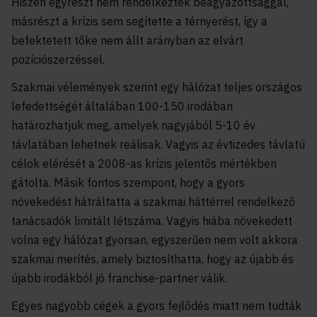
Hiszen egyrészt nem rendelkeztek beágyazottsággal,
másrészt a krízis sem segítette a térnyerést, így a
befektetett tőke nem állt arányban az elvárt
pozíciószerzéssel.
Szakmai vélemények szerint egy hálózat teljes országos
lefedettségét általában 100-150 irodában
határozhatjuk meg, amelyek nagyjából 5-10 év
távlatában lehetnek reálisak. Vagyis az évtizedes távlatú
célok elérését a 2008-as krízis jelentős mértékben
gátolta. Másik fontos szempont, hogy a gyors
növekedést hátráltatta a szakmai háttérrel rendelkező
tanácsadók limitált létszáma. Vagyis hiába növekedett
volna egy hálózat gyorsan, egyszerűen nem volt akkora
szakmai merítés, amely biztosíthatta, hogy az újabb és
újabb irodákból jó franchise-partner válik.
Egyes nagyobb cégek a gyors fejlődés miatt nem tudták