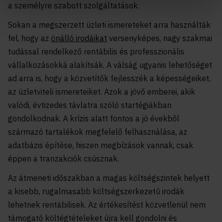
a személyre szabott szolgáltatások.
Sokan a megszerzett üzleti ismereteket arra használták
fel, hogy az
önálló irodáikat
versenyképes, nagy szakmai
tudással rendelkező rentábilis és professzionális
vállalkozásokká alakítsák. A válság ugyanis lehetőséget
ad arra is, hogy a közvetítők fejlesszék a képességeiket,
az üzletviteli ismereteiket. Azok a jövő emberei, akik
valódi, évtizedes távlatra szóló startégiákban
gondolkodnak. A krízis alatt fontos a jó évekből
származó tartalékok megfelelő felhasználása, az
adatbázis építése, hiszen megbízások vannak, csak
éppen a tranzakciók csúsznak.
Az átmeneti időszakban a magas költségszintek helyett
a kisebb, rugalmasabb költségszerkezetű irodák
lehetnek rentábilisek. Az értékesítést közvetlenül nem
támogató költégtételeket újra kell gondolni és