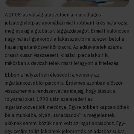
A 2008-as válság alapvetően a másodlagos
jelzáloghitelpiac anomáliái miatt robbant ki és határozta
meg évekig a globális világgazdaságot. Emiatt különösen
nagy hatást gyakorolt a lakásszektorra is, ezen belül a
hazai ingatlanközvetítői piacra. Az adásvételek száma
drasztikusan visszaesett, kínálati piac alakult ki,
miközben a devizahitelek miatt lefagyott a hitelezés.
Ebben a helyzetben élesedett a verseny az
ingatlanközvetítői piacon is. Érdemes azonban először
visszamenni a rendszerváltás idejéig, hogy lássuk a
folyamatokat. 1990 után szélesedett az
ingatlanközvetítők mezőnye. Egyre többen kapcsolódtak
be a munkába, olyan „tanácsadók” is megjelentek,
akiknek semmi közük nem volt az ingatlanpiachoz. Egy-
egy cetlire felírt lakcímek jelentették az adatbázisukat,