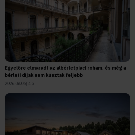
Egyelőre elmaradt az albérletpiaci roham, és még a
bérleti díjak sem kúsztak feljebb
2026.08.06
4 p