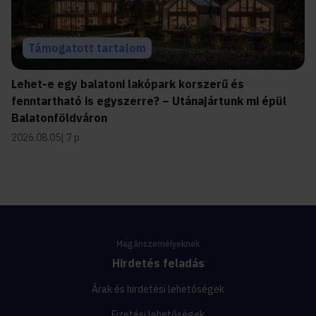
Támogatott tartalom
Lehet-e egy balatoni lakópark korszerű és
fenntartható is egyszerre? – Utánajártunk mi épül
Balatonföldváron
2026.08.05
7 p
Magánszemélyeknek
Hirdetés feladás
Árak és hirdetési lehetőségek
Fizetési lehetőségek