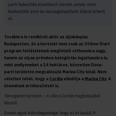
parti fejlesztés következő ütemét, amely most
kedvezőbb áron és visszaigényelhető áfával érhető
el.
Továbbra is rendkívül aktív az újlakáspiac
Budapesten, és a kereslet nem csak az Otthon Start
program feltételeinek megfelelő otthonokra nagy,
hanem az olyan prémium kategóriás ingatlanokra is,
mint amilyeneket a 14 hektáros, közvetlen Duna-
parti területen megvalósuló Marina City kínál. Nem
véletlen tehát, hogy a
Cordia
elindítja a
Marina City
4.
ütemének értékesítését is.
Támogatott tartalom – A cikk a Cordia megbízásából
készült.
Ennek egyik különlegessége, hogy az itt épülő, 9