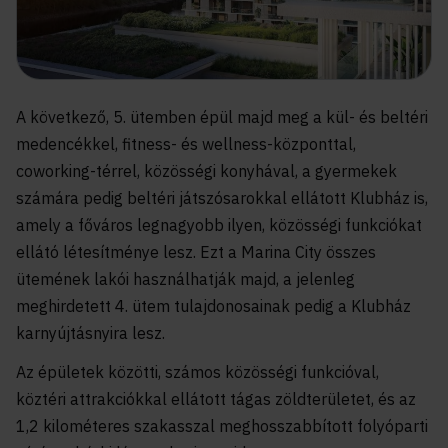
A következő, 5. ütemben épül majd meg a kül- és beltéri
medencékkel, fitness- és wellness-központtal,
coworking-térrel, közösségi konyhával, a gyermekek
számára pedig beltéri játszósarokkal ellátott Klubház is,
amely a főváros legnagyobb ilyen, közösségi funkciókat
ellátó létesítménye lesz. Ezt a Marina City összes
ütemének lakói használhatják majd, a jelenleg
meghirdetett 4. ütem tulajdonosainak pedig a Klubház
karnyújtásnyira lesz.
Az épületek közötti, számos közösségi funkcióval,
köztéri attrakciókkal ellátott tágas zöldterületet, és az
1,2 kilométeres szakasszal meghosszabbított folyóparti