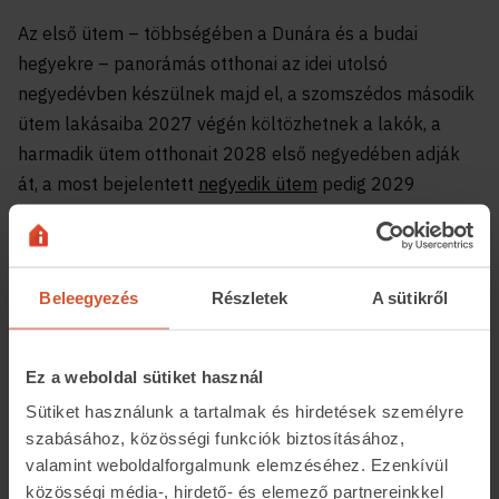
Az első ütem – többségében a Dunára és a budai
hegyekre – panorámás otthonai az idei utolsó
negyedévben készülnek majd el, a szomszédos második
ütem lakásaiba 2027 végén költözhetnek a lakók, a
harmadik ütem otthonait 2028 első negyedében adják
át, a most bejelentett
negyedik ütem
pedig 2029
tavaszára lesz kész.
Beleegyezés
Részletek
A sütikről
Ez a weboldal sütiket használ
Sütiket használunk a tartalmak és hirdetések személyre
szabásához, közösségi funkciók biztosításához,
valamint weboldalforgalmunk elemzéséhez. Ezenkívül
közösségi média-, hirdető- és elemező partnereinkkel