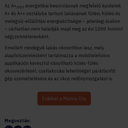
Az A+
energetikai besorolásnak megfelelő épületek
2023
A+ és A++ osztályba tartozó lakásainak fűtési, hűtési és
melegvíz-előállítási energiaköltségei – jelenlegi árakon
– várhatóan nem haladják majd meg az évi 1000 forintot
négyzetméterenként.
Emellett mindegyik lakás okosotthon lesz, mely
alapfelszerelésként tartalmazza a mobiltelefonos
applikáción keresztül irányítható hűtés-fűtés
okosvezérlését, csatlakozási lehetőséget párátlanító
gép üzemeltetésére és az okos redőnymozgatást is.
Érdekel a Marina City
Megosztás: