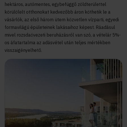
hektáros, autómentes, egybefüggő zöldterülettel
körülölelt otthonokat kedvezőbb áron köthetik le a
vásárlók, az első három ütem közvetlen vízparti, egyedi
formavilágú épületeinek lakásaihoz képest. Ráadásul
mivel rozsdaövezeti beruházásról van szó, a vételár 5%-
os áfatartalma az adásvétel után teljes mértékben
visszaigényelhető.