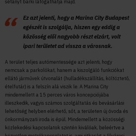
sétányt bárki látogathatja majd.
Ez azt jelenti, hogy a Marina City Budapest
egészét is szolgálja, hiszen egy eddig a
közösség elől nagyobb részt elzárt, volt
ipari területet ad vissza a városnak.
A terület teljes autómentessége azt jelenti, hogy
nemcsak a parkolókat, hanem a kiszolgáló funkciókat
ellátó járművek útvonalát (hulladékszállítás, költöztető,
ételfutár) is a felszín alá viszik le. A Marina City
mindemellett a 15 perces város koncepciójába
illeszkedik, vagyis számos szolgáltatás és bevásárlási
lehetőség helyben elérhető, sőt, a területen új óvoda és
önkormányzati iroda is épül. Mindemellett a közösségi
közlekedési kapcsolatok szintén kiválóak, beleértve a
közvetlen metrókapcsolatot is, ami ritkaság a fővárosi