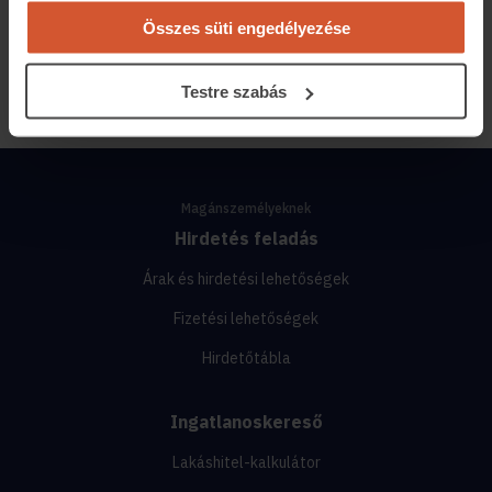
Így gyarapítsd a vagyonod ingatlanbefektetéssel
Összes süti engedélyezése
2025.08.22.
7 perc olvasási idő
Testre szabás
Magánszemélyeknek
Hirdetés feladás
Árak és hirdetési lehetőségek
Fizetési lehetőségek
Hirdetőtábla
Ingatlanoskereső
Lakáshitel-kalkulátor