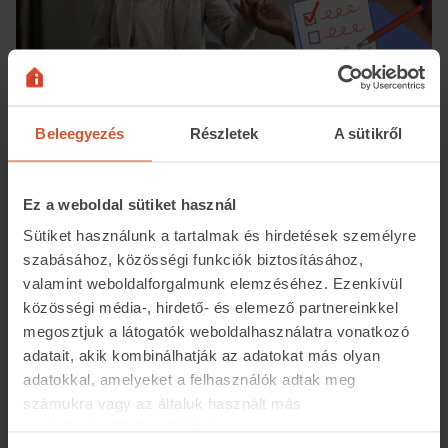
Beleegyezés
Részletek
A sütikről
Így adjuk ki a lakásunkat, mint a profik
2026.04.23.
19 perc olvasási idő
Ez a weboldal sütiket használ
Sütiket használunk a tartalmak és hirdetések személyre
szabásához, közösségi funkciók biztosításához,
valamint weboldalforgalmunk elemzéséhez. Ezenkívül
közösségi média-, hirdető- és elemező partnereinkkel
megosztjuk a látogatók weboldalhasználatra vonatkozó
adatait, akik kombinálhatják az adatokat más olyan
adatokkal, amelyeket a felhasználók adtak meg
számukra vagy az általuk használt más
szolgáltatásokból gyűjtöttek.