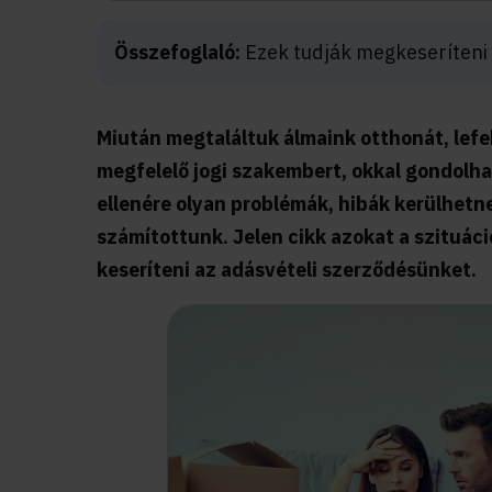
Összefoglaló:
Ezek tudják megkeseríteni 
Miután megtaláltuk álmaink otthonát, lefek
megfelelő jogi szakembert, okkal gondolha
ellenére olyan problémák, hibák kerülhet
számítottunk. Jelen cikk azokat a szituác
keseríteni az adásvételi szerződésünket.