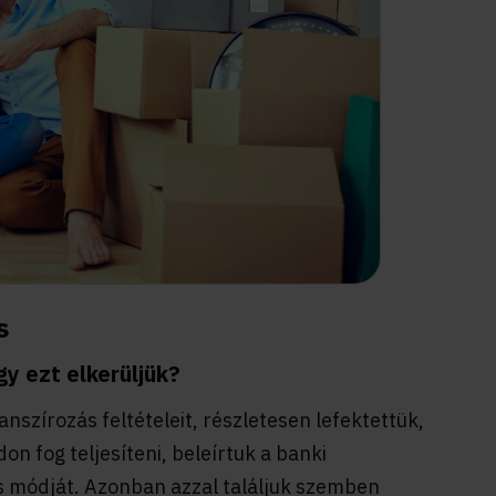
s
gy ezt elkerüljük?
nszírozás feltételeit, részletesen lefektettük,
n fog teljesíteni, beleírtuk a banki
 és módját. Azonban azzal találjuk szemben