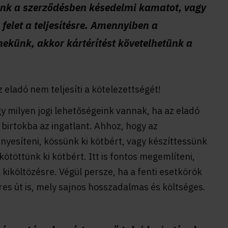
ünk a szerződésben késedelmi kamatot, vagy
a felet a teljesítésre. Amennyiben a
nekünk, akkor kártérítést követelhetünk a
 eladó nem teljesíti a kötelezettségét!
y milyen jogi lehetőségeink vannak, ha az eladó
 birtokba az ingatlant. Ahhoz, hogy az
yesíteni, kössünk ki kötbért, vagy készíttessünk
ötöttünk ki kötbért. Itt is fontos megemlíteni,
kiköltözésre. Végül persze, ha a fenti esetkörök
res út is, mely sajnos hosszadalmas és költséges.