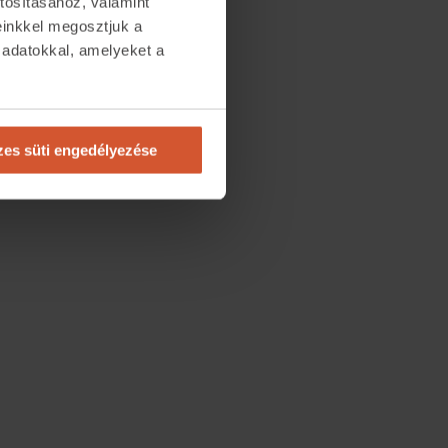
tosításához, valamint
einkkel megosztjuk a
 adatokkal, amelyeket a
.
es süti engedélyezése