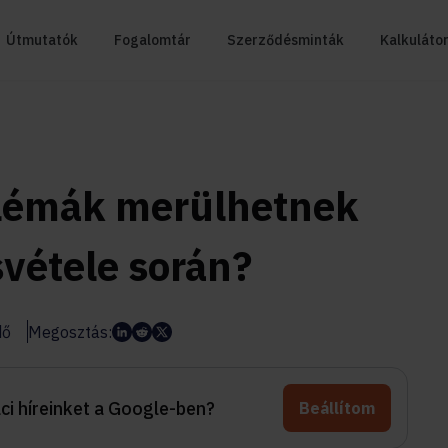
Útmutatók
Fogalomtár
Szerződésminták
Kalkuláto
blémák merülhetnek
svétele során?
dő
Megosztás:
aci híreinket a Google-ben?
Beállítom