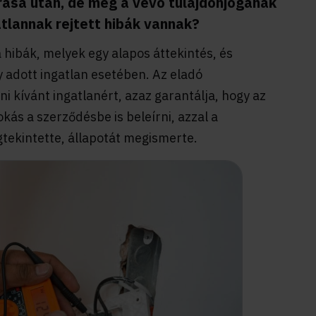
írása után, de még a vevő tulajdonjogának
atlannak rejtett hibák vannak?
a hibák, melyek egy alapos áttekintés, és
 adott ingatlan esetében. Az eladó
ni kívánt ingatlanért, azaz garantálja, hogy az
kás a szerződésbe is beleírni, azzal a
gtekintette, állapotát megismerte.