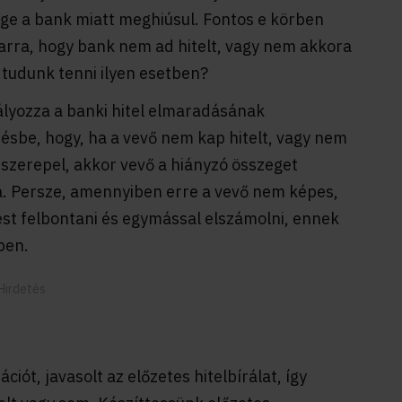
ége a bank miatt meghiúsul. Fontos e körben
 arra, hogy bank nem ad hitelt, vagy nem akkora
t tudunk tenni ilyen esetben?
ályozza a banki hitel elmaradásának
désbe, hogy, ha a vevő nem kap hitelt, vagy nem
szerepel, akkor vevő a hiányzó összeget
a. Persze, amennyiben erre a vevő nem képes,
ést felbontani és egymással elszámolni, ennek
ben.
ciót, javasolt az előzetes hitelbírálat, így