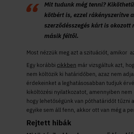
Mit tudunk még tenni? Kiköthet
kötbért is, ezzel rákényszerítve 
szerződésszegés kárt is okozott 
másik féltől.
Most nézzük meg azt a szituációt, amikor az
Egy korábbi
cikkben
már vizsgáltuk azt, hog
nem költözik ki határidőben, azaz nem adja
érdekeinket a leghatásosabban tudjuk érvén
kiköltözési nyilatkozatot, amennyiben nem k
hogy lehetőségünk van póthatáridőt tűzni a 
egyike sem áll fenn, akkor ott van még a pe
Rejtett hibák