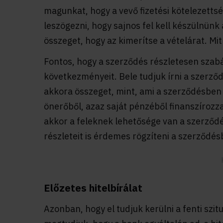
magunkat, hogy a vevő fizetési kötelezetts
leszögezni, hogy sajnos fel kell készülnünk
összeget, hogy az kimerítse a vételárat. Mi
Fontos, hogy a szerződés részletesen szab
következményeit. Bele tudjuk írni a szerző
akkora összeget, mint, ami a szerződésben 
önerőből, azaz saját pénzéből finanszírozz
akkor a feleknek lehetősége van a szerződ
részleteit is érdemes rögzíteni a szerződés
Előzetes hitelbírálat
Azonban, hogy el tudjuk kerülni a fenti szituá