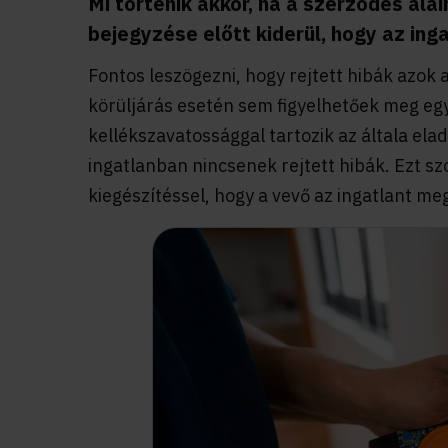
Mi történik akkor, ha a szerződés alá
bejegyzése előtt kiderül, hogy az ing
Fontos leszögezni, hogy rejtett hibák azok 
körüljárás esetén sem figyelhetőek meg egy
kellékszavatossággal tartozik az általa elad
ingatlanban nincsenek rejtett hibák. Ezt szo
kiegészítéssel, hogy a vevő az ingatlant me