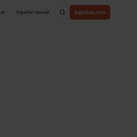
ingatlan.com
rok
Ingatlan típusok