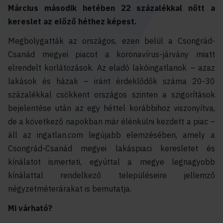
Március második hetében 22 százalékkal nőtt a
kereslet az előző héthez képest.
Megbolygatták az országos, ezen belül a Csongrád-
Csanád megyei piacot a koronavírus-járvány miatt
elrendelt korlátozások. Az eladó lakóingatlanok – azaz
lakások és házak – iránt érdeklődők száma 20-30
százalékkal csökkent országos szinten a szigorítások
bejelentése után az egy héttel korábbihoz viszonyítva,
de a következő napokban már élénkülni kezdett a piac –
áll az ingatlan.com legújabb elemzésében, amely a
Csongrád-Csanád megyei lakáspiaci keresletet és
kínálatot ismerteti, egyúttal a megye legnagyobb
kínálattal rendelkező településeire jellemző
négyzetméterárakat is bemutatja.
Mi várható?