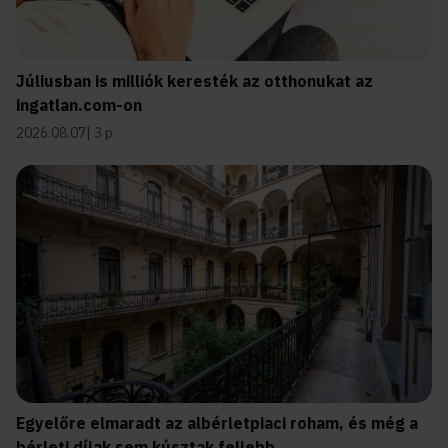
Júliusban is milliók keresték az otthonukat az
ingatlan.com-on
2026.08.07
3 p
Egyelőre elmaradt az albérletpiaci roham, és még a
bérleti díjak sem kúsztak feljebb