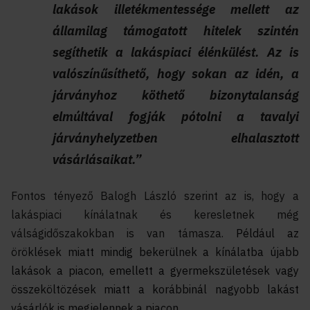
lakások illetékmentessége mellett az
államilag támogatott hitelek szintén
segíthetik a lakáspiaci élénkülést. Az is
valószínűsíthető, hogy sokan az idén, a
járványhoz köthető bizonytalanság
elmúltával fogják pótolni a tavalyi
járványhelyzetben elhalasztott
vásárlásaikat.”
Fontos tényező Balogh László szerint az is, hogy a
lakáspiaci kínálatnak és keresletnek még
válságidőszakokban is van támasza.
Például az
öröklések miatt mindig bekerülnek a kínálatba újabb
lakások a piacon, emellett a gyermekszületések vagy
összeköltözések miatt a korábbinál nagyobb lakást
vásárlók is megjelennek a piacon.