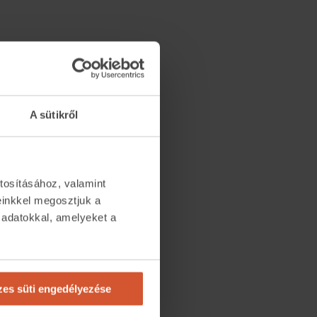
A sütikről
tosításához, valamint
einkkel megosztjuk a
 adatokkal, amelyeket a
.
es süti engedélyezése