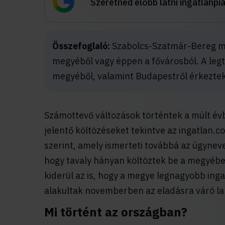
Szeretnéd előbb látni ingatlanpi
Összefoglaló:
Szabolcs-Szatmár-Bereg me
megyéből vagy éppen a fővárosból. A le
megyéből, valamint Budapestről érkezte
Számottevő változások történtek a múlt évb
jelentő költözéseket tekintve az ingatlan.
szerint, amely ismerteti továbbá az úgyneve
hogy tavaly hányan költöztek be a megyéb
kiderül az is, hogy a megye legnagyobb ing
alakultak novemberben az eladásra váró la
Mi történt az országban?