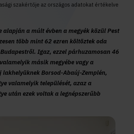
asági szakértője az országos adatokat értékelve
e alapján a múlt évben a megyék közül Pest
zesen több mint 62 ezren költöztek oda
Budapestről. Igaz, ezzel párhuzamosan 46
t valamelyik másik megyébe vagy a
új lakhelyüknek Borsod-Abaúj-Zemplén,
e valamelyik települését, azaz a
gye után ezek voltak a legnépszerűbb