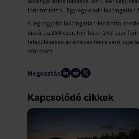
lakóingatlanok (lakások, sor-, iker vagy c
forintot tett ki. Egy-egy eladó lakóingatlan á
A legnagyobb lakóingatlan-kínálattal rende
Kisvárda 284 ezer, Nyírbátor 243 ezer forin
településeken az értékesítésre váró ingatla
szóródott.
Megosztás:
Kapcsolódó cikkek