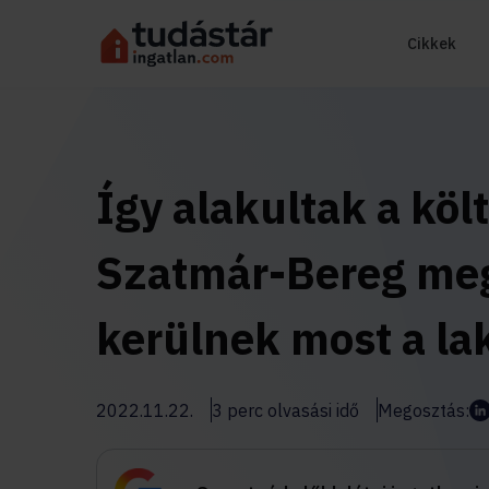
Cikkek
Így alakultak a kö
Szatmár-Bereg me
kerülnek most a la
2022.11.22.
3 perc olvasási idő
Megosztás: