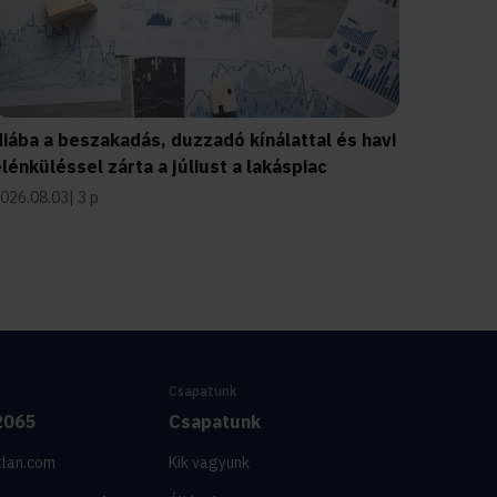
iába a beszakadás, duzzadó kínálattal és havi
lénküléssel zárta a júliust a lakáspiac
026.08.03
3 p
Csapatunk
2065
Csapatunk
tlan.com
Kik vagyunk