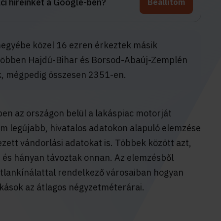
aci híreinket a Google-ben?
Beállítom
gyébe közel 16 ezren érkeztek másik
gtöbben Hajdú-Bihar és Borsod-Abaúj-Zemplén
k, mégpedig összesen 2351-en.
en az országon belül a lakáspiac motorját
com legújabb, hivatalos adatokon alapuló elemzése
zett vándorlási adatokat is. Többek között azt,
e és hányan távoztak onnan. Az elemzésből
atlankínálattal rendelkező városaiban hogyan
kások az átlagos négyzetméterárai.