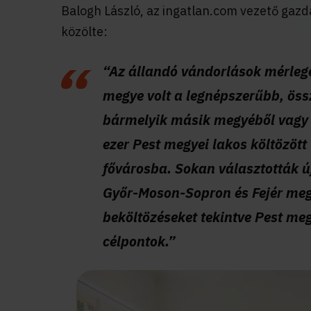
Balogh László, az ingatlan.com vezető gazd
közölte:
“Az állandó vándorlások mérleg
megye volt a legnépszerűbb, öss
bármelyik másik megyéből vagy 
ezer Pest megyei lakos költözöt
fővárosba. Sokan választották 
Győr-Moson-Sopron és Fejér megy
beköltözéseket tekintve Pest me
célpontok.”