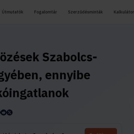
Útmutatók
Fogalomtár
Szerződésminták
Kalkuláto
ltözések Szabolcs-
gyében, ennyibe
kóingatlanok