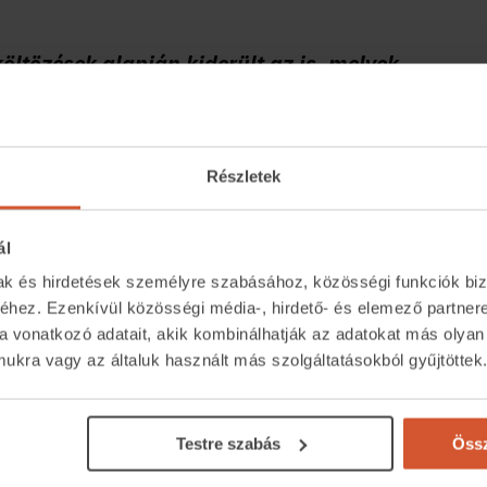
öltözések alapján kiderült az is, melyek
i. Az állandó lakhelyet váltók közül a
rányban Győr-Moson-Sopronban találtak új
tettek. A nyugati határmegyét Baranya és
Részletek
eletti eredménnyel, Csongrád-Csanád
ál
zaléka településen belül váltott lakhelyet.
mak és hirdetések személyre szabásához, közösségi funkciók biz
belül költözők aránya Hajdú-Bihar és Békés
hez. Ezenkívül közösségi média-, hirdető- és elemező partner
 57 százaléka maradt az adott településen
a vonatkozó adatait, akik kombinálhatják az adatokat más olyan
kra vagy az általuk használt más szolgáltatásokból gyűjtöttek
erteti Szabolcs-Szatmár-Bereg adatait. A
Testre szabás
Össz
gyéből vagy éppen a fővárosból. A legtöbben