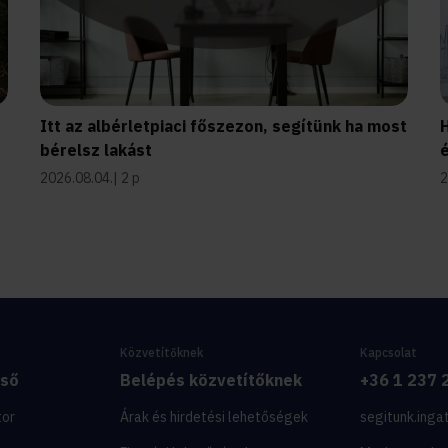
Itt az albérletpiaci főszezon, segítünk ha most
H
bérelsz lakást
é
2026.08.04.
2 p
2
Közvetítőknek
Kapcsolat
eső
Belépés közvetítőknek
+36 1 237 
tor
Árak és hirdetési lehetőségek
segitunk.inga