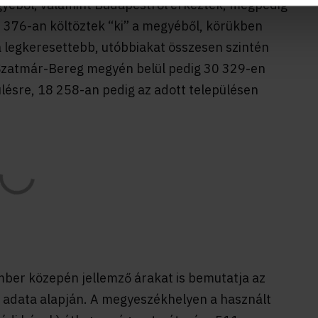
éből, valamint Budapestről érkeztek, mégpedig
376-an költöztek “ki” a megyéből, körükben
a legkeresettebb, utóbbiakat összesen szintén
Szatmár-Bereg megyén belül pedig 30 329-en
ülésre, 18 258-an pedig az adott településen
ber közepén jellemző árakat is bemutatja az
 adata alapján. A megyeszékhelyen a használt