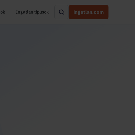
ingatlan.com
rok
Ingatlan típusok