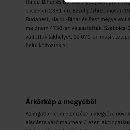
Hajdú-Bihar és Borsod-Abaúj-Zemplén megy
összesen 2351-en. Ezzel párhuzamosan 19 
Budapest, Hajdú-Bihar és Pest megye volt 
majdnem 4750-en választották. Szabolcs-
váltottak lakhelyet, 12 071-en másik telep
belül költöztek el.
Árkörkép a megyéből
Az ingatlan.com elemzése a megyére novem
eladásra váró majdnem 3 ezer lakóingatlan