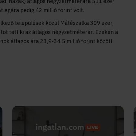
saládi házak) átlagos négyzetméterára 511 ezer
tlagára pedig 42 millió forint volt.
lkező települések közül Mátészalka 309 ezer,
tot tett ki az átlagos négyzetméterár. Ezeken a
nok átlagos ára 23,9-34,5 millió forint között