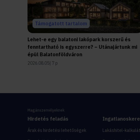
Támogatott tartalom
Lehet-e egy balatoni lakópark korszerű és
fenntartható is egyszerre? – Utánajártunk mi
épül Balatonföldváron
2026.08.05
7 p
Magánszemélyeknek
Hirdetés feladás
Ingatlanosker
Árak és hirdetési lehetőségek
Lakáshitel-kalkulá