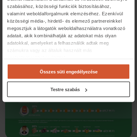
ahol a pluszban befizetett összeg nem
szabásához, közösségi funkciók biztosításához,
valamint weboldalforgalmunk elemzéséhez. Ezenkívül
kamatot termel, hanem azonnali
közösségi média-, hirdető- és elemező partnereinkkel
árkedvezményt.
megosztjuk a látogatók weboldalhasználatra vonatkozó
adatait, akik kombinálhatják az adatokat más olyan
Így megtakarításaid nemcsak értékálló ingatlanban
adatokkal, amelyeket a felhasználók adtak meg
tudhatod, hanem már a vásárlás pillanatától kezdve
számukra vagy az általuk használt más
szolgáltatásokból gyűjtöttek.
valós pénzügyi előnnyé formálhatod.
Összes süti engedélyezése
Testre szabás