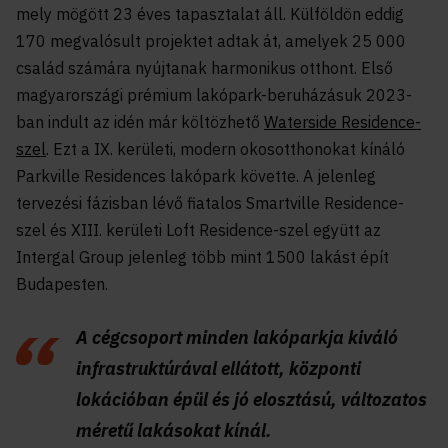
mely mögött 23 éves tapasztalat áll. Külföldön eddig
170 megvalósult projektet adtak át, amelyek 25 000
család számára nyújtanak harmonikus otthont. Első
magyarországi prémium lakópark-beruházásuk 2023-
ban indult az idén már költözhető
Waterside Residence-
szel
. Ezt a IX. kerületi, modern okosotthonokat kínáló
Parkville Residences lakópark követte. A jelenleg
tervezési fázisban lévő fiatalos Smartville Residence-
szel és XIII. kerületi Loft Residence-szel együtt az
Intergal Group jelenleg több mint 1500 lakást épít
Budapesten.
A cégcsoport minden lakóparkja kiváló
infrastruktúrával ellátott, központi
lokációban épül és jó elosztású, változatos
méretű lakásokat kínál.