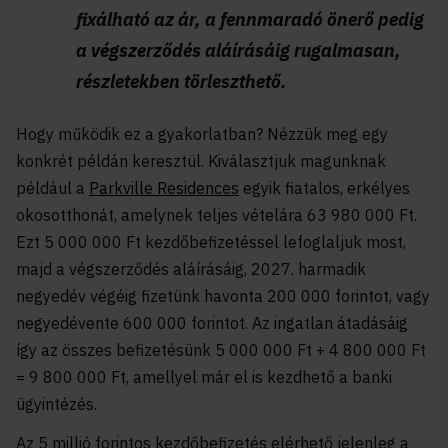
fixálható az ár, a fennmaradó önerő pedig
a végszerződés aláírásáig rugalmasan,
részletekben törleszthető.
Hogy működik ez a gyakorlatban? Nézzük meg egy
konkrét példán keresztül. Kiválasztjuk magunknak
például a
Parkville Residences
egyik fiatalos, erkélyes
okosotthonát, amelynek teljes vételára 63 980 000 Ft.
Ezt 5 000 000 Ft kezdőbefizetéssel lefoglaljuk most,
majd a végszerződés aláírásáig, 2027. harmadik
negyedév végéig fizetünk havonta 200 000 forintot, vagy
negyedévente 600 000 forintot. Az ingatlan átadásáig
így az összes befizetésünk 5 000 000 Ft + 4 800 000 Ft
= 9 800 000 Ft, amellyel már el is kezdhető a banki
ügyintézés.
Az 5 millió forintos kezdőbefizetés elérhető jelenleg a