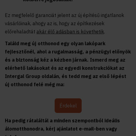
Ez megfelelő garanciát jelent az új építésű ingatlanok
vásárlóinak, ahogy az is, hogy az építkezések
előrehaladtát
akár élő adásban is követhetik
.
Találd meg új otthonod egy olyan lakópark
fejlesztőnél, ahol a rugalmasság, a pénzügyi előnyök
és a biztonság kéz a kézben járnak. Ismerd meg az
elérhető lakásokat és az egyedi konstrukciókat az
Intergal Group oldalán, és tedd meg az első lépést
új otthonod felé még ma:
Érdekel
Ha pedig rátaláltál a minden szempontból ideális
álomotthonodra, kérj ajánlatot e-mail-ben vagy