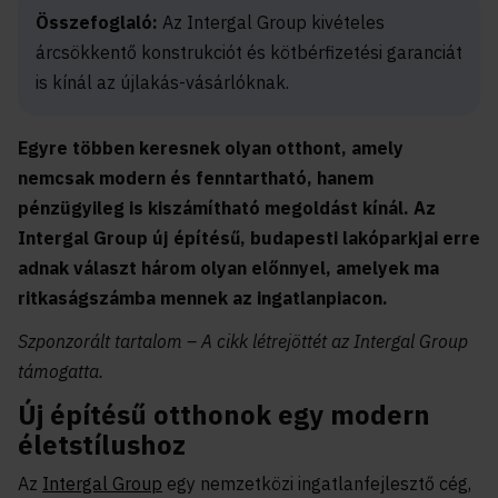
Összefoglaló:
Az Intergal Group kivételes
árcsökkentő konstrukciót és kötbérfizetési garanciát
is kínál az újlakás-vásárlóknak.
Egyre többen keresnek olyan otthont, amely
nemcsak modern és fenntartható, hanem
pénzügyileg is kiszámítható megoldást kínál. Az
Intergal Group új építésű, budapesti lakóparkjai erre
adnak választ három olyan előnnyel, amelyek ma
ritkaságszámba mennek az ingatlanpiacon.
Szponzorált tartalom – A cikk létrejöttét az Intergal Group
támogatta.
Új építésű otthonok egy modern
életstílushoz
Az
Intergal Group
egy nemzetközi ingatlanfejlesztő cég,