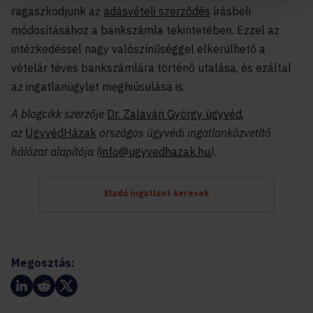
ragaszkodjunk az
adásvételi szerződés
írásbeli
módosításához a bankszámla tekintetében. Ezzel az
intézkedéssel nagy valószínűséggel elkerülhető a
vételár téves bankszámlára történő utalása, és ezáltal
az ingatlanügylet meghiúsulása is.
A blogcikk szerzője
Dr. Zalavári György ügyvéd
,
az
ÜgyvédHázak
országos ügyvédi ingatlanközvetítő
hálózat alapítója (
info@ugyvedhazak.hu
).
Eladó ingatlant keresek
Megosztás: