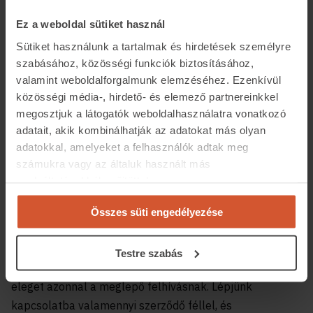
a vételárat.
Ez a weboldal sütiket használ
Sütiket használunk a tartalmak és hirdetések személyre
szabásához, közösségi funkciók biztosításához,
valamint weboldalforgalmunk elemzéséhez. Ezenkívül
közösségi média-, hirdető- és elemező partnereinkkel
megosztjuk a látogatók weboldalhasználatra vonatkozó
adatait, akik kombinálhatják az adatokat más olyan
adatokkal, amelyeket a felhasználók adtak meg
számukra vagy az általuk használt más
szolgáltatásokból gyűjtöttek.
Összes süti engedélyezése
Mi lehet a biztonságos megoldás?
Testre szabás
Javasolt, hogy ilyen megkeresés esetén ne tegyünk
eleget azonnal a meglepő felhívásnak. Lépjünk
kapcsolatba valamennyi szerződő féllel, és