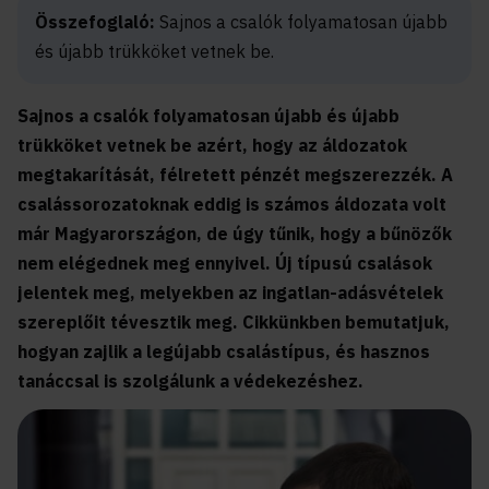
Összefoglaló:
Sajnos a csalók folyamatosan újabb
és újabb trükköket vetnek be.
Sajnos a csalók folyamatosan újabb és újabb
trükköket vetnek be azért, hogy az áldozatok
megtakarítását, félretett pénzét megszerezzék. A
csalássorozatoknak eddig is számos áldozata volt
már Magyarországon, de úgy tűnik, hogy a bűnözők
nem elégednek meg ennyivel. Új típusú csalások
jelentek meg, melyekben az ingatlan-adásvételek
szereplőit tévesztik meg. Cikkünkben bemutatjuk,
hogyan zajlik a legújabb csalástípus, és hasznos
tanáccsal is szolgálunk a védekezéshez.