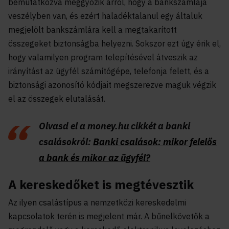
bemutatkozva meggyőzik arról, hogy a bankszámlája
veszélyben van, és ezért haladéktalanul egy általuk
megjelölt bankszámlára kell a megtakarított
összegeket biztonságba helyezni. Sokszor ezt úgy érik el,
hogy valamilyen program telepítésével átveszik az
irányítást az ügyfél számítógépe, telefonja felett, és a
biztonsági azonosító kódjait megszerezve maguk végzik
el az összegek elutalását.
Olvasd el a money.hu cikkét a banki
csalásokról:
Banki csalások: mikor felelős
a bank és mikor az ügyfél?
A kereskedőket is megtévesztik
Az ilyen csalástípus a nemzetközi kereskedelmi
kapcsolatok terén is megjelent már. A bűnelkövetők a