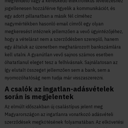
megrendelő vagy a kereskedő elektronikus levelezéshez
jogellenesen hozzáférve figyelik a kommunikációt, és
egy adott pillanatban a másik fél címéhez
nagymértékben hasonló email címről egy olyan
megkeresést intéznek jellemzően a vevő ügyintézőjéhez,
hogy a vételárat nem a szerződésben szereplő, hanem
egy általuk az üzenetben meghatározott bankszámlára
kell utalni. A gyanútlan vevő sajnos számos esetben
óhatatlanul eleget tesz a felhívásnak. Sajnálatosan az
így elutalt összeget jellemzően sem a bank, sem a
nyomozóhatóság nem tudja már visszaszerezni.
A csalók az ingatlan-adásvételek
során is megjelentek
Az elmúlt időszakban új csalástípus jelent meg
Magyarországon az ingatlanra vonatkozó adásvételi
szerződések megkötésének folyamatában. Az elkövetési