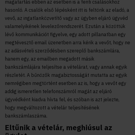
magatartás ebben az esetben is a fenti csalásokhoz
hasonló. A csalók első lépésként itt is feltörik az eladó, a
vevő, az ingatlanközvetítő vagy az ügyben eljáró ügyvéd
valamelyikének levelezőrendszerét. Ezután a közöttük
lévő kommunikációt figyelve, egy adott pillanatban egy
megtévesztő email üzenetben arra kérik a vevőt, hogy ne
az adásvételi szerződésben szereplő bankszámlára,
hanem egy, az emailben megadott másik
bankszámlájára teljesítse a vételárat, vagy annak egyik
részletét. A bűnözők magabiztosságát mutatta az egyik
nemrégiben megtörtént esetben az is, hogy a vevőt egy
addig ismeretlen telefonszámról magát az eljáró
ügyvédként kiadva hívta fel, és szóban is azt jelezte,
hogy megváltozott a vételár teljesítésének
bankszámlaszáma.
Eltűnik a vételár, meghiúsul az