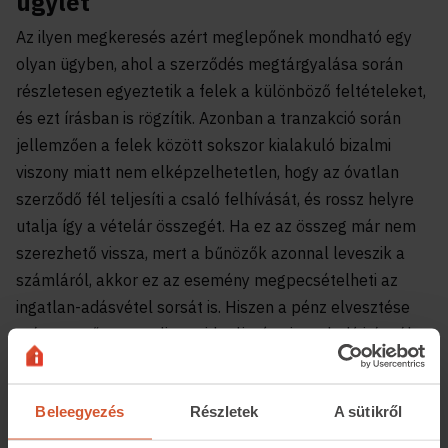
ügylet
Az ilyen megkeresés azért meglepőnek mondható egy
olyan ügyben, ahol a szerződés megtárgyalása során
részletesen egyeztetik a felek a különböző feltételeket,
és ezt írásban is rögzítik. Azonban a tranzakció során
jellemzően a felek között sokszor kialakuló bizalmi
viszony miatt nem elképzelhetetlen, hogy az óvatlan
szerződő fél teljesíti a csaló felhívását, és rossz helyre
utalja így a vételár összegét. Ha ez az összeg már nem
szerezhető vissza, mert a bűnözők azonnal leveszik a
számláról, akkor ez az esemény megpecsételheti az
ingatlan-adásvétel sorsát is. Hiszen a pénz elvesztése
után a vevő nem tudja majd teljesíteni az eladó irányába
a fizetési kötelezettségét. Emiatt nemcsak a vevő, de az
eladó is lehetetlen helyzetbe kerülhet. Hiszen ha az
Beleegyezés
Részletek
A sütikről
eladó – számítva a vételárra – elköteleződik egy másik
ingatlan-adásvételben, akkor ő sem lesz képes kifizetni