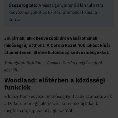
Összefoglaló:
A visszaigényelhető áfán túl extra
kedvezményeket és fizetési ütemezést kínál a
Cordia.
Jól járnak, akik kedvezőbb áron vásárolnának
minőségi új otthont. A Cordia közel 400 lakást kínál
áfamentesen, illetve különböző kedvezményekkel.
Támogatott tartalom – A cikk a Cordia megbízásából
készült.
Woodland: előtérben a közösségi
funkciók
Kifejezetten kedvező lehetőség nyílt azok számára, akik
a IX. kerület megújuló részén keresnek új lakást,
megbízható, tapasztalt fejlesztőtől.