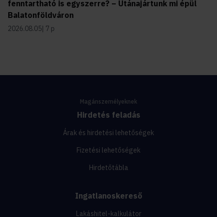
fenntartható is egyszerre? – Utánajártunk mi épül
Balatonföldváron
2026.08.05
7 p
Magánszemélyeknek
Hirdetés feladás
Árak és hirdetési lehetőségek
Fizetési lehetőségek
Hirdetőtábla
Ingatlanoskereső
Lakáshitel-kalkulátor