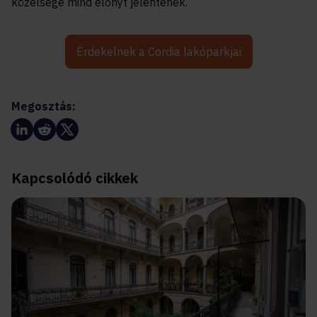
közelsége mind előnyt jelentenek.
Érdekelnek a Cordia lakóparkjai
Megosztás:
Kapcsolódó cikkek