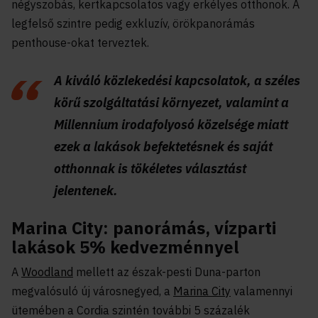
négyszobás, kertkapcsolatos vagy erkélyes otthonok. A
legfelső szintre pedig exkluzív, örökpanorámás
penthouse-okat terveztek.
A kiváló közlekedési kapcsolatok, a széles
körű szolgáltatási környezet, valamint a
Millennium irodafolyosó közelsége miatt
ezek a lakások befektetésnek és saját
otthonnak is tökéletes választást
jelentenek.
Marina City: panorámás, vízparti
lakások 5% kedvezménnyel
A
Woodland
mellett az észak-pesti Duna-parton
megvalósuló új városnegyed, a
Marina City
valamennyi
ütemében a Cordia szintén további 5 százalék