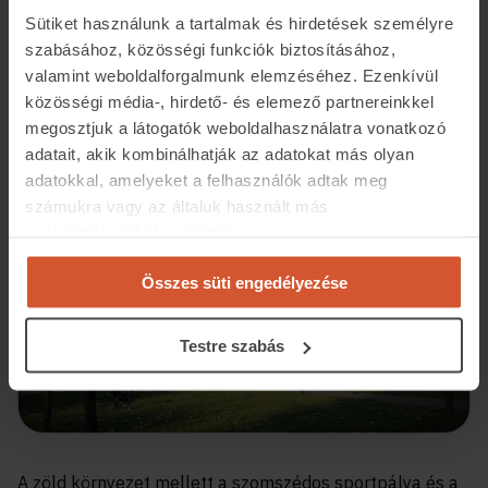
befejező ütemének lakásai is. Az új szerződések esetén
Sütiket használunk a tartalmak és hirdetések személyre
ugyanis a Cordia átvállalja az általános forgalmi adó
szabásához, közösségi funkciók biztosításához,
megfizetését. A lakópark kertjéből közvetlen kijárat
valamint weboldalforgalmunk elemzéséhez. Ezenkívül
nyílik a Rákos-patak megújult partjára, illetve a sétány
közösségi média-, hirdető- és elemező partnereinkkel
és kerékpárút felé.
megosztjuk a látogatók weboldalhasználatra vonatkozó
adatait, akik kombinálhatják az adatokat más olyan
adatokkal, amelyeket a felhasználók adtak meg
számukra vagy az általuk használt más
szolgáltatásokból gyűjtöttek.
Összes süti engedélyezése
Testre szabás
A zöld környezet mellett a szomszédos sportpálya és a