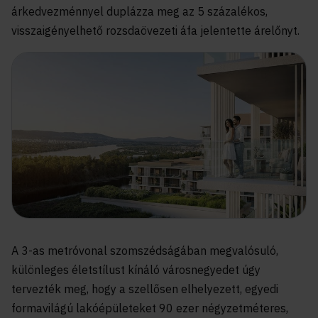
árkedvezménnyel duplázza meg az 5 százalékos,
visszaigényelhető rozsdaövezeti áfa jelentette árelőnyt.
A 3-as metróvonal szomszédságában megvalósuló,
különleges életstílust kínáló városnegyedet úgy
tervezték meg, hogy a szellősen elhelyezett, egyedi
formavilágú lakóépületeket 90 ezer négyzetméteres,