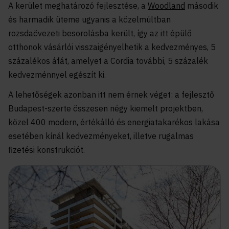
A kerület meghatározó fejlesztése, a
Woodland
második
és harmadik üteme ugyanis a közelmúltban
rozsdaövezeti besorolásba került, így az itt épülő
otthonok vásárlói visszaigényelhetik a kedvezményes, 5
százalékos áfát, amelyet a Cordia további, 5 százalék
kedvezménnyel egészít ki.
A lehetőségek azonban itt nem érnek véget: a fejlesztő
Budapest-szerte összesen négy kiemelt projektben,
közel 400 modern, értékálló és energiatakarékos lakása
esetében kínál kedvezményeket, illetve rugalmas
fizetési konstrukciót.