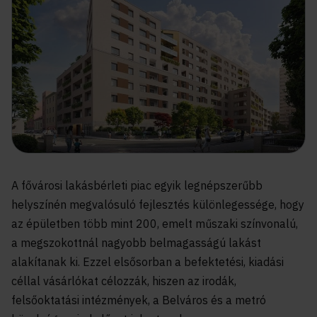
A fővárosi lakásbérleti piac egyik legnépszerűbb
helyszínén megvalósuló fejlesztés különlegessége, hogy
az épületben több mint 200, emelt műszaki színvonalú,
a megszokottnál nagyobb belmagasságú lakást
alakítanak ki. Ezzel elsősorban a befektetési, kiadási
céllal vásárlókat célozzák, hiszen az irodák,
felsőoktatási intézmények, a Belváros és a metró