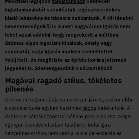
Miközben legújabb
toplistánkhoz
Debrecen
ingatlankínálatát szemléztük, egészen érdekes
kiadó lakásokra és házakra bukkantunk. A történelmi
nevezetességeiről is ismert nagyvárost igazán nem
lehet azzal vádolni, hogy megrekedt a múltban.
Számos olyan ingatlant kínálnak, amely vagy
vadonatúj, vagy igazán modern szemlélettel
felújított, de megőrizte az építés korára jellemző
jegyeket is. Szemezgessünk a választékból!
Magával ragadó stílus, tökéletes
pihenés
Debrecen Nagyerdőalja városrészen járunk, amikor ebbe
a csodálatos és egyben hatalmas
házba
betekintünk. A
debreceni városközponttól néhány perc autóútra, mégis
egy igen csendes utcában található. Belül igazi
kényelmes otthon, nem csak a luxus berendezés és