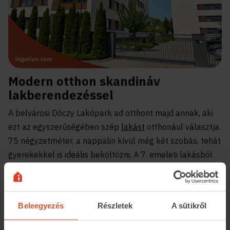
Modern otthon skandináv
lakberendezéssel
A belvárosi Dóczy Lakópark ad otthont majd annak, aki
ezt az egyszerűségében szép
lakást
otthonául választja.
75 négyzetméter, a nappalin kívül még két szobás, tehát
gyerekekkel is ideális beköltözni. A 7. emeleti lakásból
az egész parkra csodás kilátás nyílik. Kocsibeálló is
tartozik az ingatlanhoz. Ha ezt a lakást veszed ki, egy
teljesen felszerelt otthont kapsz prémium konyhai
Beleegyezés
Részletek
A sütikről
gépekkel, LED-világítással, hang- és hőszigeteléssel,
elektromos redőnnyel és természetesen internettel.