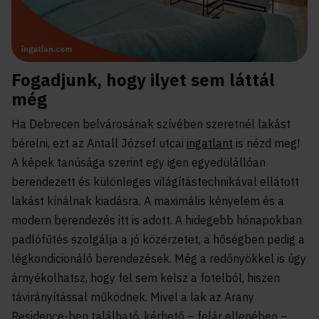
Fogadjunk, hogy ilyet sem láttál
még
Ha Debrecen belvárosának szívében szeretnél lakást
bérelni, ezt az Antall József utcai
ingatlant
is nézd meg!
A képek tanúsága szerint egy igen egyedülállóan
berendezett és különleges világítástechnikával ellátott
lakást kínálnak kiadásra.
A maximális kényelem és a
modern berendezés itt is adott. A hidegebb hónapokban
padlófűtés szolgálja a jó közérzetet, a hőségben pedig a
légkondicionáló berendezések. Még a redőnyökkel is úgy
árnyékolhatsz, hogy fel sem kelsz a fotelból, hiszen
távirányítással működnek. Mivel a lak az Arany
Residence-ben található, kérhető – felár ellenében –