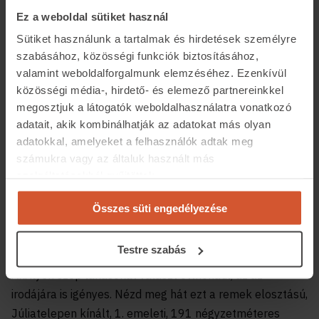
Ez a weboldal sütiket használ
Sütiket használunk a tartalmak és hirdetések személyre
szabásához, közösségi funkciók biztosításához,
valamint weboldalforgalmunk elemzéséhez. Ezenkívül
közösségi média-, hirdető- és elemező partnereinkkel
megosztjuk a látogatók weboldalhasználatra vonatkozó
adatait, akik kombinálhatják az adatokat más olyan
adatokkal, amelyeket a felhasználók adtak meg
számukra vagy az általuk használt más
szolgáltatásokból gyűjtöttek.
Összes süti engedélyezése
Legyen az irodád is különleges!
Testre szabás
Aki ilyen szép lakásokat választ otthonául, az az
irodájára is igényes. Nézd meg hát ezt a remek elosztású,
Júliatelepen kínált, 1. emeleti, 191 négyzetméteres