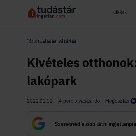
Cikkek
Főoldal
/
Eladás, vásárlás
Kivételes otthonok
lakópark
2022.01.12.
4 perc olvasási idő
Megosztás:
Szeretnéd előbb látni ingatlanpi