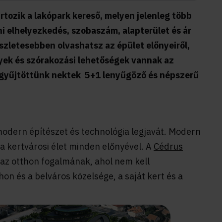
rtozik a lakópark kereső, melyen jelenleg több
ni elhelyezkedés, szobaszám, alapterület és ár
észletesebben olvashatsz az épület előnyeiről,
ek és szórakozási lehetőségek vannak az
gyűjtöttünk nektek 5+1 lenyűgöző és népszerű
modern építészet és technológia legjavát. Modern
a kertvárosi élet minden előnyével. A
Cédrus
 az otthon fogalmának, ahol nem kell
n és a belváros közelsége, a saját kert és a