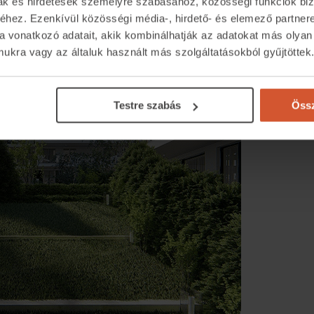
mak és hirdetések személyre szabásához, közösségi funkciók biz
hez. Ezenkívül közösségi média-, hirdető- és elemező partner
a vonatkozó adatait, akik kombinálhatják az adatokat más olyan
kra vagy az általuk használt más szolgáltatásokból gyűjtöttek
Testre szabás
Össz