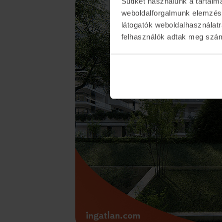
Sütiket használunk a tartal
weboldalforgalmunk elemzésé
látogatók weboldalhasználatr
felhasználók adtak meg számu