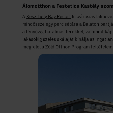
Álomotthon a Festetics Kastély sz
A
Keszthely Bay Resort
kisvárosias lakóöve
mindössze egy perc sétára a Balaton partj
a fényűző, hatalmas terekkel, valamint ká
lakásokig széles skáláját kínálja az ingat
megfelel a Zöld Otthon Program feltételein