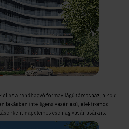
 el ez a rendhagyó formavilágú
társasház
, a Zöld
en lakásban intelligens vezérlésű, elektromos
lakásonként napelemes csomag vásárlására is.