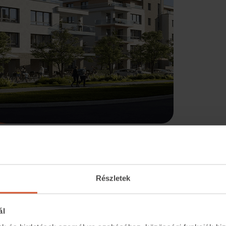
 Marina-parton épülő, négy épületegyüttesből
ív kialakítású otthonnal vár!
Tervezése során
Részletek
t hoztak létre, ami nyugalmat és maximális
életmódot élők számára.
ál