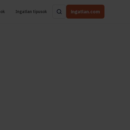
ingatlan.com
rok
Ingatlan típusok