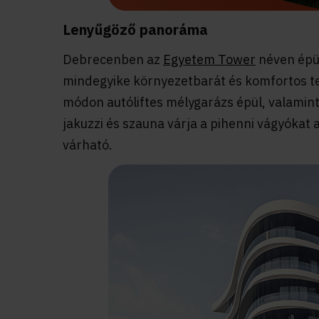
Lenyűgöző panoráma
Debrecenben az
Egyetem Tower
néven épül
mindegyike környezetbarát és komfortos te
módon autóliftes mélygarázs épül,
valamin
jakuzzi és szauna várja a pihenni vágyókat a
várható.