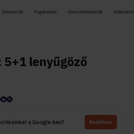
Útmutatók
Fogalomtár
Szerződésminták
Kalkuláto
: 5+1 lenyűgöző
aci híreinket a Google-ben?
Beállítom