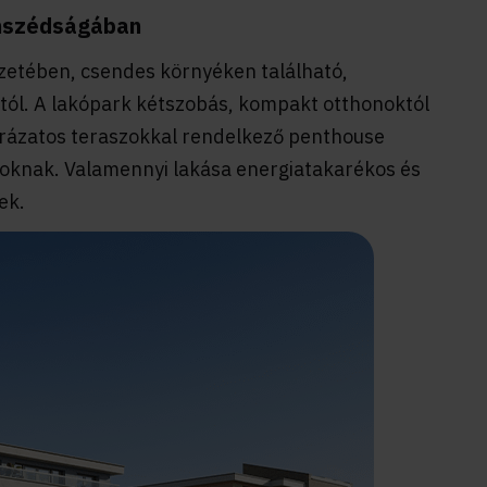
omszédságában
zetében, csendes környéken található,
ától. A lakópark kétszobás, kompakt otthonoktól
prázatos teraszokkal rendelkező penthouse
lanoknak. Valamennyi lakása energiatakarékos és
ek.