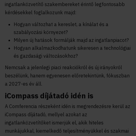
ingatlanközvetítő szakembereket érintő legfontosabb
kérdésekkel foglalkozunk majd:
Hogyan változhat a kereslet, a kínálat és a
szabályozási környezet?
Milyen új hatások formálják majd az ingatlanpiacot?
Hogyan alkalmazkodhatunk sikeresen a technológiai
és gazdasági változásokhoz?
Nemcsak a jelenlegi piaci reakciókról és új irányokról
beszélünk, hanem egyenesen előretekintünk, fókuszban
a 2027-es év áll.
iCompass díjátadó idén is
A Comferencia részeként idén is megrendezésre kerül az
iCompass díjátadó, mellyel azokat az
ingatlanközvetítőket ismerjük el, akik hiteles
munkájukkal, kiemelkedő teljesítményükkel és szakmai