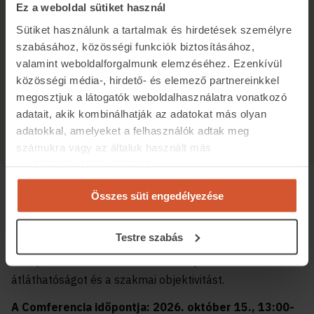
Ez a weboldal sütiket használ
Sütiket használunk a tartalmak és hirdetések személyre
szabásához, közösségi funkciók biztosításához,
valamint weboldalforgalmunk elemzéséhez. Ezenkívül
közösségi média-, hirdető- és elemező partnereinkkel
megosztjuk a látogatók weboldalhasználatra vonatkozó
Átadtuk az első iCompass díjakat – Példamutató
adatait, akik kombinálhatják az adatokat más olyan
ingatlanosokat díjazott az ingatlan.com
adatokkal, amelyeket a felhasználók adtak meg
számukra vagy az általuk használt más
2025.10.20.
2 p
szolgáltatásokból gyűjtöttek.
A zsűrit a szakma elismert szereplőiből állítottuk össze.
Összes süti engedélyezése
Irodavezetők, tapasztalt szakemberek alkotják a
csapatot. Nagy figyelmet fordítunk arra is, hogy a zsűri
Testre szabás
tagjai ne értékeljenek olyan pályázatokat, amelyek saját
irodájukhoz kötődnek, ezzel biztosítjuk az
átláthatóságot és a szakmai objektivitást.
A Comferencia időpontja: 2026. október 15., 13:00-