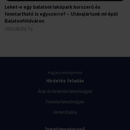
Lehet-e egy balatoni lakópark korszerű és
fenntartható is egyszerre? – Utánajártunk mi épül
Balatonföldváron
2026.08.05
7 p
Magánszemélyeknek
Hirdetés feladás
Árak és hirdetési lehetőségek
Fizetési lehetőségek
Hirdetőtábla
Ingatlanoskereső