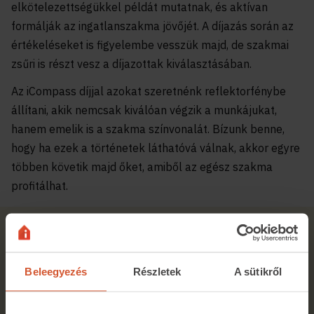
elkötelezettségükkel példát mutatnak, és aktívan
formálják az ingatlanszakma jövőjét. A díjazás során az
értékeléseket is figyelembe vesszük majd, de szakmai
zsűri is részt vesz a díjazottak kiválasztásában.
Az iCompass díjjal azokat szeretnénk reflektorfénybe
állítani, akik nemcsak kiválóan végzik a munkájukat,
hanem emelik is a szakma színvonalát. Bízunk benne,
hogy ha ezek a történetek láthatóvá válnak, akkor egyre
többen követik majd őket, amiből az egész szakma
profitálhat.
Kapcsolódó cikk
Beleegyezés
Részletek
A sütikről