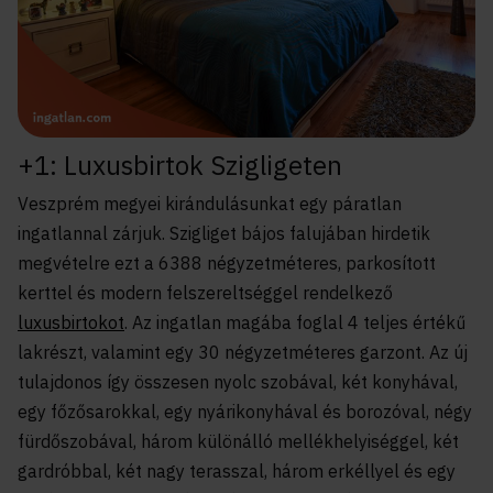
+1: Luxusbirtok Szigligeten
Veszprém megyei kirándulásunkat egy páratlan
ingatlannal zárjuk. Szigliget bájos falujában hirdetik
megvételre ezt a 6388 négyzetméteres, parkosított
kerttel és modern felszereltséggel rendelkező
luxusbirtokot
. Az ingatlan magába foglal 4 teljes értékű
lakrészt, valamint egy 30 négyzetméteres garzont. Az új
tulajdonos így összesen nyolc szobával, két konyhával,
egy főzősarokkal, egy nyárikonyhával és borozóval, négy
fürdőszobával, három különálló mellékhelyiséggel, két
gardróbbal, két nagy terasszal, három erkéllyel és egy