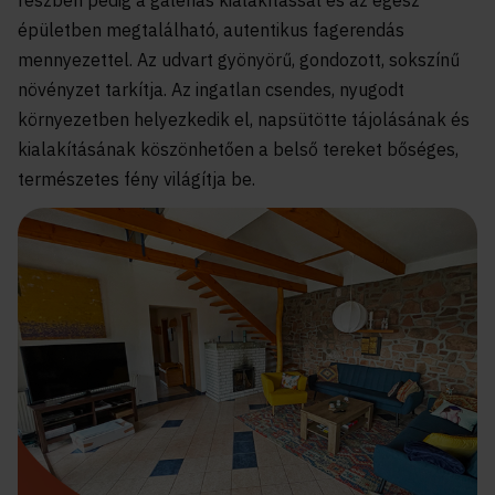
részben pedig a galériás kialakítással és az egész
épületben megtalálható, autentikus fagerendás
mennyezettel. Az udvart gyönyörű, gondozott, sokszínű
növényzet tarkítja. Az ingatlan csendes, nyugodt
környezetben helyezkedik el, napsütötte tájolásának és
kialakításának köszönhetően a belső tereket bőséges,
természetes fény világítja be.