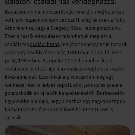
Balatoni családi ház vendégházzal
Badacsonytomaj népszerűsége mindig is meghatározó
volt, ami napjainkra sem változott, elég ha csak a Folly
Arborétumra, vagy a Szegedy Róza Házra gondolunk.
Ezen a festői településen tekinthetjük meg ezt a
csodálatos
családi házat
, melyhez vendégház is tartozik.
A ház egy kisebb része még 1880-ban épült, fő része
pedig 1985-ben. Az épület 2017-ben teljes körű
felújításon esett át, így maximálisan megfelel a mai kor
kívánalmainak. Ezen kívül a pinceszinten még egy
wellness-rész is helyet kapott, ahol jakuzzi és szauna
gondoskodik az új lakók kényeztetéséről. Borkedvelők
figyelmébe ajánljuk, hogy a házhoz egy nagyon szépen
karbantartott, részben szőlővel beültetett kert is
tartozik.