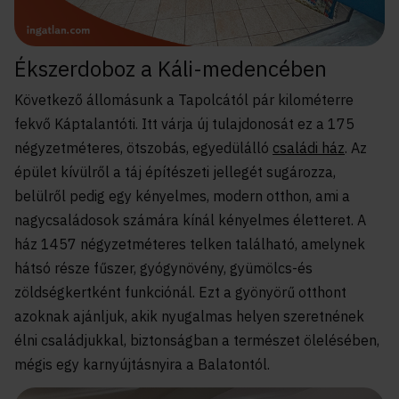
Ékszerdoboz a Káli-medencében
Következő állomásunk a Tapolcától pár kilométerre
fekvő Káptalantóti. Itt várja új tulajdonosát ez a 175
négyzetméteres, ötszobás, egyedülálló
családi ház
. Az
épület kívülről a táj építészeti jellegét sugározza,
belülről pedig egy kényelmes, modern otthon, ami a
nagycsaládosok számára kínál kényelmes életteret. A
ház 1457 négyzetméteres telken található, amelynek
hátsó része fűszer, gyógynövény, gyümölcs-és
zöldségkertként funkciónál. Ezt a gyönyörű otthont
azoknak ajánljuk, akik nyugalmas helyen szeretnének
élni családjukkal, biztonságban a természet ölelésében,
mégis egy karnyújtásnyira a Balatontól.