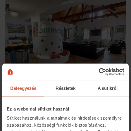
Beleegyezés
Részletek
A sütikről
Műemléki lakás panorámával
Veszprém megye székhelyét sem kerülhetjük el túránk
Ez a weboldal sütiket használ
során. A kultúrájáról, történelméről, nevezetességeiről
Sütiket használunk a tartalmak és hirdetések személyre
és az oktatásról is méltán híres város ingatlankínálata is
szabásához, közösségi funkciók biztosításához,
komoly értékekkel bír. Veszprém történelmi