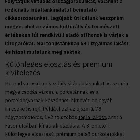
Folytatjuk virtuális országjárásunkat, valamint a
regionális ingatlankínálatot bemutató
cikksorozatunkat. Legújabb úti célunk Veszprém
megye, ahol a számos kulturális és természeti
értékeken túl rendkívüli eladó otthonok is várják a
látogatókat. Mai
toplistánkban
5+1 izgalmas lakást
és házat mutatunk meg nektek.
Különleges elosztás és prémium
kivitelezés
Herend városában kezdjük kirándulásunkat. Veszprém
megye csodás városa a porcelánnak és a
porcelángyárnak köszönheti hírnevét, de egyéb
kincseket is rejt. Például ezt az újszerű, 78
négyzetméteres, 1+2 félszobás
tégla lakást
, amit a
Fasor utcában kínálnak eladásra. A 3. emeleti,
különleges elosztású, prémium belső burkolatokkal