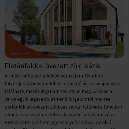
Platánfákkal övezett zöld oázis
Virtuális sétánkat a folyók városában, Győrben
folytatjuk. A belvárostól és a Dunától is karnyújtásnyira
található, mesés ingatlant tekintünk meg. A lakás a
város egyik legszebb, átmenő forgalomtól mentes,
platánfákkal övezett zöld oázisában található. Emellett
remek lokációval rendelkezik, hiszen a belváros és a
természet is elérhető egy könnyed sétával. Az első