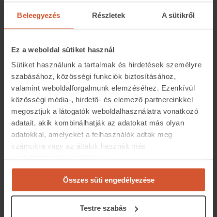
Sopron, ahol ezt a teljeskörűen felújított, első emeleti
Beleegyezés
Részletek
A sütikről
,106 négyzetméteres lakást mutatjuk be. A felújítás
során új tripla üvegezésű, fa ablakok kerültek
beépítésre. Az otthon melegéről a modern kor
Ez a weboldal sütiket használ
kívánalmainak is megfelelő, hőszivattyús padlófűtés
Sütiket használunk a tartalmak és hirdetések személyre
gondoskodik. Minden szoba falfűtéssel, illetve
szabásához, közösségi funkciók biztosításához,
falhűtéssel ellátott. Ha egy azonnal költözhető lakást
valamint weboldalforgalmunk elemzéséhez. Ezenkívül
keresünk, ez az ingatlan remek választás.
közösségi média-, hirdető- és elemező partnereinkkel
megosztjuk a látogatók weboldalhasználatra vonatkozó
adatait, akik kombinálhatják az adatokat más olyan
adatokkal, amelyeket a felhasználók adtak meg
számukra vagy az általuk használt más
szolgáltatásokból gyűjtöttek.
Összes süti engedélyezése
Testre szabás