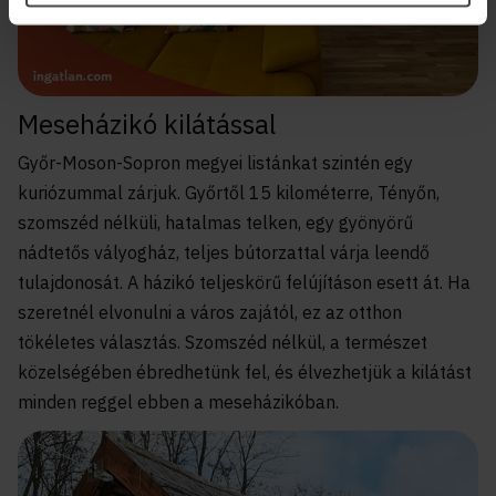
Meseházikó kilátással
Győr-Moson-Sopron megyei listánkat szintén egy
kuriózummal zárjuk. Győrtől 15 kilométerre, Tényőn,
szomszéd nélküli, hatalmas telken, egy gyönyörű
nádtetős vályogház, teljes bútorzattal várja leendő
tulajdonosát. A házikó teljeskörű felújításon esett át. Ha
szeretnél elvonulni a város zajától, ez az otthon
tökéletes választás. Szomszéd nélkül, a természet
közelségében ébredhetünk fel, és élvezhetjük a kilátást
minden reggel ebben a meseházikóban.