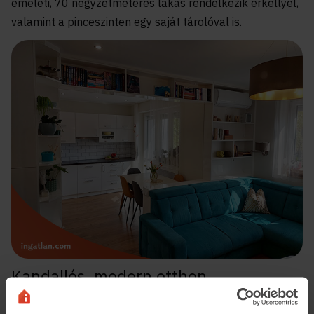
emeleti, 70 négyzetméteres lakás rendelkezik erkéllyel,
valamint a pinceszinten egy saját tárolóval is.
Kandallós, modern otthon
Következő megállónk a hűség és a szabadság városa,