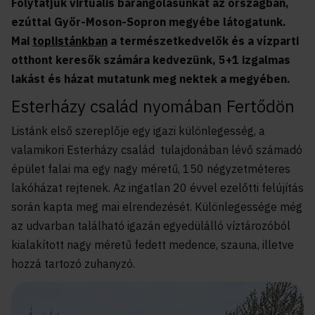
Folytatjuk virtuális barangolásunkat az országban,
ezúttal Győr-Moson-Sopron megyébe látogatunk.
Mai
toplistánkban
a természetkedvelők és a vízparti
otthont keresők számára kedvezünk, 5+1 izgalmas
lakást és házat mutatunk meg nektek a megyében.
Esterházy család nyomában Fertődön
Listánk első szereplője egy igazi különlegesség, a
valamikori Esterházy család tulajdonában lévő számadó
épület falai ma egy nagy méretű, 150 négyzetméteres
lakóházat rejtenek. Az ingatlan 20 évvel ezelőtti felújítás
során kapta meg mai elrendezését. Különlegessége még
az udvarban található igazán egyedülálló víztározóból
kialakított nagy méretű fedett medence, szauna, illetve
hozzá tartozó zuhanyzó.