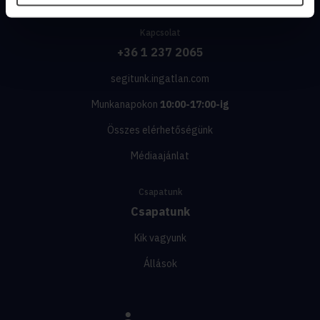
Kapcsolat
+36 1 237 2065
segitunk.ingatlan.com
Munkanapokon
10:00-17:00-ig
Összes elérhetőségünk
Médiaajánlat
Csapatunk
Csapatunk
Kik vagyunk
Állások