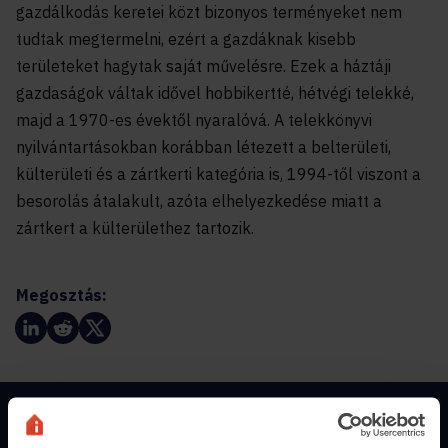
gazdálkodás keretei közt bizonyos terményeket nem
tudtak megtermelni, ezért a gazdáknak kisebb
területeket hagytak saját művelésre. Ezek a háztáji
gazdaságok váltak idővel hobbikertté, hétvégi telekké,
majd a 1970-es évektől nyaralóvá. A telekkönyvi
nyilvántartásokban korábban létezett a belterületi,
külterületi és a zártkerti kategória is, 1994-től viszont a
besorolás átalakult, azóta elhelyezkedése miatt a
zártkert a külterülethez tartozik.
Megosztás:
Magánszemélyeknek