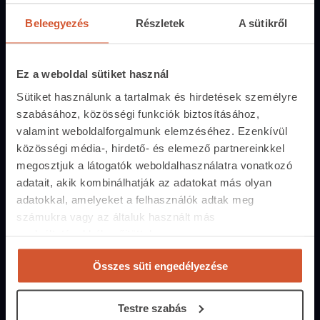
Hirdetés feladás
Beleegyezés
Részletek
A sütikről
Árak és hirdetési lehetőségek
Fizetési lehetőségek
Ez a weboldal sütiket használ
Hirdetőtábla
Sütiket használunk a tartalmak és hirdetések személyre
szabásához, közösségi funkciók biztosításához,
Ingatlanoskereső
valamint weboldalforgalmunk elemzéséhez. Ezenkívül
közösségi média-, hirdető- és elemező partnereinkkel
Lakáshitel-kalkulátor
megosztjuk a látogatók weboldalhasználatra vonatkozó
adatait, akik kombinálhatják az adatokat más olyan
Energiatanúsítvány
adatokkal, amelyeket a felhasználók adtak meg
számukra vagy az általuk használt más
Közvetítőknek
szolgáltatásokból gyűjtöttek.
Belépés közvetítőknek
Árak és hirdetési lehetőségek
Összes süti engedélyezése
Fizetési lehetőségek
Testre szabás
Lehetőségek közvetítőknek