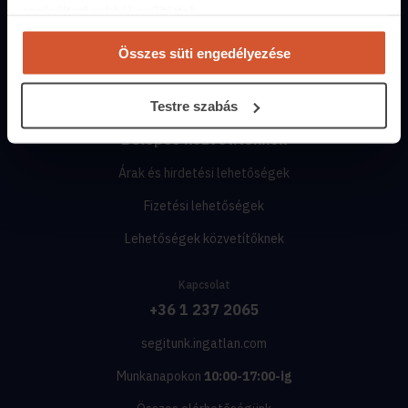
Ingatlanoskereső
szolgáltatásokból gyűjtöttek.
Lakáshitel-kalkulátor
Összes süti engedélyezése
Energiatanúsítvány
Testre szabás
Közvetítőknek
Belépés közvetítőknek
Árak és hirdetési lehetőségek
Fizetési lehetőségek
Lehetőségek közvetítőknek
Kapcsolat
+36 1 237 2065
segitunk.ingatlan.com
Munkanapokon
10:00-17:00-ig