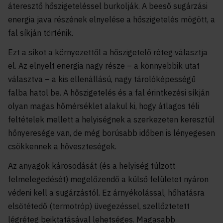
áteresztő hőszigeteléssel burkolják. A beeső sugárzási
energia java részének elnyelése a hőszigetelés mögött, a
fal síkján történik.
Ezt a síkot a környezettől a hőszigetelő réteg választja
el. Az elnyelt energia nagy része – a könnyebbik utat
választva – a kis ellenállású, nagy tárolóképességű
falba hatol be. A hőszigetelés és a fal érintkezési síkján
olyan magas hőmérséklet alakul ki, hogy átlagos téli
feltételek mellett a helyiségnek a szerkezeten keresztül
hőnyeresége van, de még borúsabb időben is lényegesen
csökkennek a hőveszteségek.
Az anyagok károsodását (és a helyiség túlzott
felmelegedését) megelőzendő a külső felületet nyáron
védeni kell a sugárzástól. Ez árnyékolással, hőhatásra
elsötétedő (termotróp) üvegezéssel, szellőztetett
légréteg beiktatásával lehetséges. Magasabb