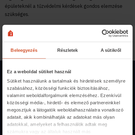
épületeknél a tűzvédelmi kérdések gondos elemzése
szükséges.
Megosztás:
Beleegyezés
Részletek
A sütikről
Ez a weboldal sütiket használ
Magánszemélyeknek
Sütiket használunk a tartalmak és hirdetések személyre
Hirdetés feladás
szabásához, közösségi funkciók biztosításához,
valamint weboldalforgalmunk elemzéséhez. Ezenkívül
Árak és hirdetési lehetőségek
közösségi média-, hirdető- és elemező partnereinkkel
Fizetési lehetőségek
megosztjuk a látogatók weboldalhasználatra vonatkozó
adatait, akik kombinálhatják az adatokat más olyan
Hirdetőtábla
adatokkal, amelyeket a felhasználók adtak meg
számukra vagy az általuk használt más