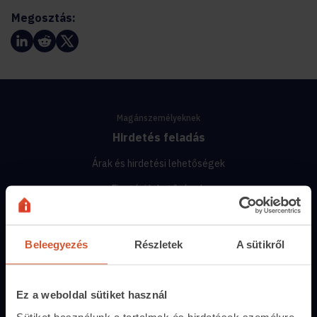
Megosztás:
Magánszemélyeknek
Hirdetés feladás
Árak és hirdetési lehetőségek
Fizetési lehetőségek
Hirdetőtábla
Beleegyezés
Részletek
A sütikről
Ingatlanoskereső
Lakáshitel-kalkulátor
Ez a weboldal sütiket használ
Energiatanúsítvány
Sütiket használunk a tartalmak és hirdetések személyre