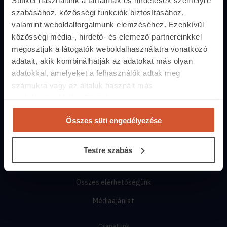
szabásához, közösségi funkciók biztosításához,
Közvetítőknek
valamint weboldalforgalmunk elemzéséhez. Ezenkívül
Belépés közvetítőknek
közösségi média-, hirdető- és elemező partnereinkkel
megosztjuk a látogatók weboldalhasználatra vonatkozó
Árak és hirdetési lehetőségek
adatait, akik kombinálhatják az adatokat más olyan
Fizetési lehetőségek
adatokkal, amelyeket a felhasználók adtak meg
számukra vagy az általuk használt más
Lehetőségek közvetítőknek
szolgáltatásokból gyűjtöttek.
Kapcsolat
Összes süti engedélyezése
+36 1 237 2065
segitunk.ingatlan.com
Testre szabás
Munkanapokon
10:00-17:00-ig
Összes elérhetőségünk
Médiaajánlat
Csapatunk