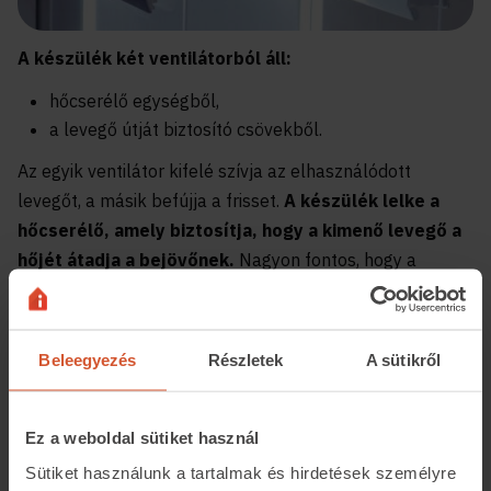
A készülék két ventilátorból áll:
hőcserélő egységből,
a levegő útját biztosító csövekből.
Az egyik ventilátor kifelé szívja az elhasználódott
levegőt, a másik befújja a frisset.
A készülék lelke a
hőcserélő, amely biztosítja, hogy a kimenő levegő a
hőjét átadja a bejövőnek.
Nagyon fontos, hogy a
kimenő és a bejövő levegő nem keveredik, csupán a
hőjüket adják át egymásnak! Természetesen a
hőcserélés nem működhet 100 százalékosan, de így is
Beleegyezés
Részletek
A sütikről
csupán néhány fokkal lesz hűvösebb a friss levegő a
benti hőmérsékletnél.
Ez a weboldal sütiket használ
Sütiket használunk a tartalmak és hirdetések személyre
Megosztás: