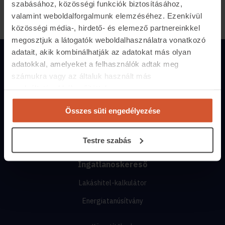
szabásához, közösségi funkciók biztosításához,
valamint weboldalforgalmunk elemzéséhez. Ezenkívül
közösségi média-, hirdető- és elemező partnereinkkel
megosztjuk a látogatók weboldalhasználatra vonatkozó
adatait, akik kombinálhatják az adatokat más olyan
adatokkal, amelyeket a felhasználók adtak meg
Magánszemélyeknek
számukra vagy az általuk használt más
Hirdetés feladás
szolgáltatásokból gyűjtöttek.
Árak és hirdetési lehetőségek
Összes süti engedélyezése
Fizetési lehetőségek
Hirdetőtábla
Testre szabás
Ingatlanoskereső
Lakáshitel-kalkulátor
Energiatanúsítvány