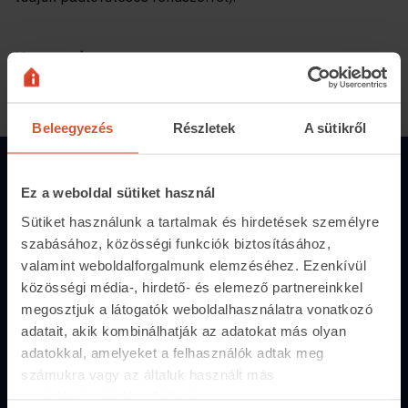
Megosztás:
Beleegyezés
Részletek
A sütikről
Magánszemélyeknek
Ez a weboldal sütiket használ
Hirdetés feladás
Sütiket használunk a tartalmak és hirdetések személyre
szabásához, közösségi funkciók biztosításához,
Árak és hirdetési lehetőségek
valamint weboldalforgalmunk elemzéséhez. Ezenkívül
Fizetési lehetőségek
közösségi média-, hirdető- és elemező partnereinkkel
megosztjuk a látogatók weboldalhasználatra vonatkozó
Hirdetőtábla
adatait, akik kombinálhatják az adatokat más olyan
adatokkal, amelyeket a felhasználók adtak meg
Ingatlanoskereső
számukra vagy az általuk használt más
szolgáltatásokból gyűjtöttek.
Lakáshitel-kalkulátor