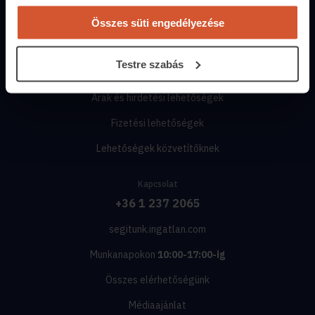
Energiatanúsítvány
Összes süti engedélyezése
Közvetítőknek
Testre szabás
Belépés közvetítőknek
Árak és hirdetési lehetőségek
Fizetési lehetőségek
Lehetőségek közvetítőknek
Kapcsolat
+36 1 237 2065
segitunk.ingatlan.com
Munkanapokon
10:00-17:00-ig
Összes elérhetőségünk
Médiaajánlat