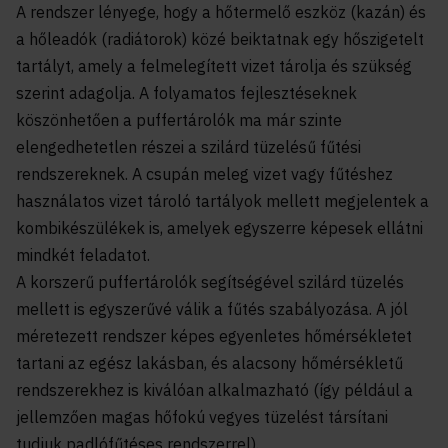
A rendszer lényege, hogy a hőtermelő eszköz (kazán) és
a hőleadók (radiátorok) közé beiktatnak egy hőszigetelt
tartályt, amely a felmelegített vizet tárolja és szükség
szerint adagolja. A folyamatos fejlesztéseknek
köszönhetően a puffertárolók ma már szinte
elengedhetetlen részei a szilárd tüzelésű fűtési
rendszereknek. A csupán meleg vizet vagy fűtéshez
használatos vizet tároló tartályok mellett megjelentek a
kombikészülékek is, amelyek egyszerre képesek ellátni
mindkét feladatot.
A korszerű puffertárolók segítségével szilárd tüzelés
mellett is egyszerűvé válik a fűtés szabályozása. A jól
méretezett rendszer képes egyenletes hőmérsékletet
tartani az egész lakásban, és alacsony hőmérsékletű
rendszerekhez is kiválóan alkalmazható (így például a
jellemzően magas hőfokú vegyes tüzelést társítani
tudjuk padlófűtéses rendszerrel).