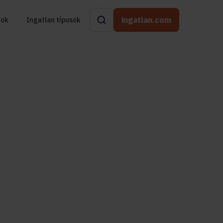
ingatlan.com
rok
Ingatlan típusok