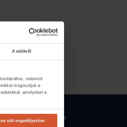
A sütikről
tosításához, valamint
einkkel megosztjuk a
 adatokkal, amelyeket a
.
Csapatunk
2065
Csapatunk
es süti engedélyezése