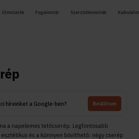
Útmutatók
Fogalomtár
Szerződésminták
Kalkuláto
rép
aci híreinket a Google-ben?
Beállítom
lma a napelemes tetőcserép. Legfontosabb
 esztétikus és a könnyen bővíthető: négy cserép