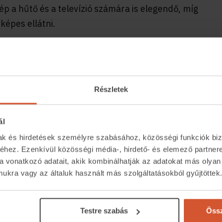
 a hűtő és a televízió számára is elegendő, míg
képes ellátni.
 kifejlesztett kompozit, benne
akításban. Ennek 10%-kal jobb a fényáteresztő
lettartalma, mint a kapható napelemes
Részletek
ál
mak és hirdetések személyre szabásához, közösségi funkciók biz
hez. Ezenkívül közösségi média-, hirdető- és elemező partner
a vonatkozó adatait, akik kombinálhatják az adatokat más olyan
kra vagy az általuk használt más szolgáltatásokból gyűjtöttek
Közvetítőknek
Kapcsolat
eső
Belépés közvetítőknek
+36 1 237 
Testre szabás
Össz