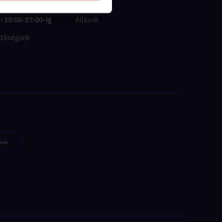
tlan.com
Kik vagyunk
n
10:00-17:00-ig
Állások
etőségünk