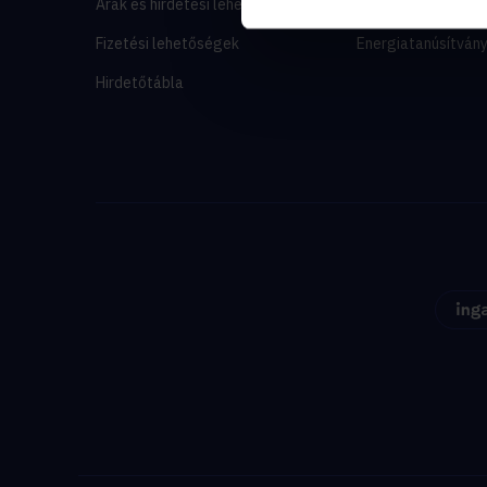
Árak és hirdetési lehetőségek
Lakáshitel-kalkulá
Fizetési lehetőségek
Energiatanúsítván
Hirdetőtábla