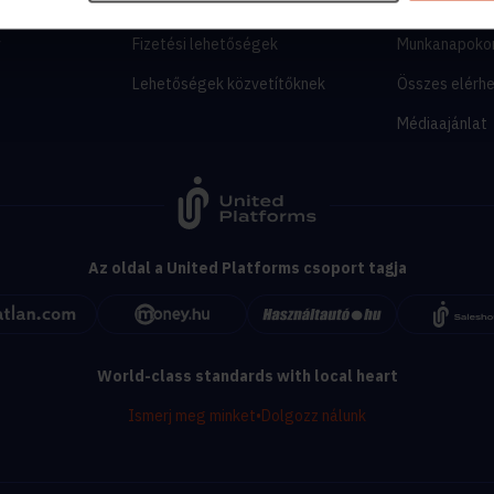
tor
Árak és hirdetési lehetőségek
segitunk.inga
y
Fizetési lehetőségek
Munkanapoko
Lehetőségek közvetítőknek
Összes elérh
Médiaajánlat
Az oldal a United Platforms csoport tagja
World-class standards with local heart
Ismerj meg minket
•
Dolgozz nálunk