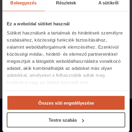
Egy kataszteri vagy katasztrális hold 1600 négyszögöl,
Beleegyezés
Részletek
A sütikről
ami 0,575 hektárral vagy 5754,642 négyzetméterrel
egyenlő. Egy hektár 1,737 katasztrális holdnak felel
Ez a weboldal sütiket használ
meg.
Sütiket használunk a tartalmak és hirdetések személyre
Mivel egy osztrák mérföld 4000 ölnek felelt meg, ezért
szabásához, közösségi funkciók biztosításához,
10 000 kataszteri hold megegyezett egy osztrák
valamint weboldalforgalmunk elemzéséhez. Ezenkívül
négyszögmérfölddel, vagyis 57,5464 km²-rel.
közösségi média-, hirdető- és elemező partnereinkkel
megosztjuk a látogatók weboldalhasználatra vonatkozó
adatait, akik kombinálhatják az adatokat más olyan
Megosztás:
adatokkal, amelyeket a felhasználók adtak meg
számukra vagy az általuk használt más
szolgáltatásokból gyűjtöttek.
Összes süti engedélyezése
Magánszemélyeknek
Testre szabás
Hirdetés feladás