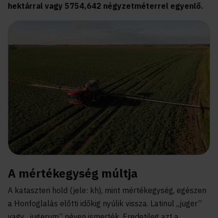
hektárral vagy 5754,642 négyzetméterrel egyenlő.
A mértékegység múltja
A kataszteri hold (jele: kh), mint mértékegység, egészen
a Honfoglalás előtti időkig nyúlik vissza. Latinul „juger”
vagy „jugerum” néven ismerték. Eredetileg azt a