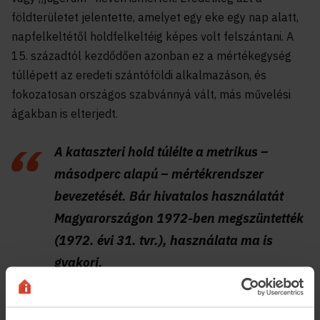
földterületet jelentette, amelyet egy eke egy nap alatt,
napfelkeltétől holdfelkeltéig képes volt felszántani. A
15. századtól kezdődően azonban ez a mértékegység
túllépett az eredeti szántóföldi alkalmazáson, és
fokozatosan országos szabvánnyá vált, más művelési
ágakban is elterjedt.
A kataszteri hold túlélte a metrikus –
másodperc alapú – mértékrendszer
bevezetését. Bár hivatalos használatát
Magyarországon 1972-ben megszüntették
(1972. évi 31. tvr.), használata ma is
gyakori.
Mit jelent számokban?