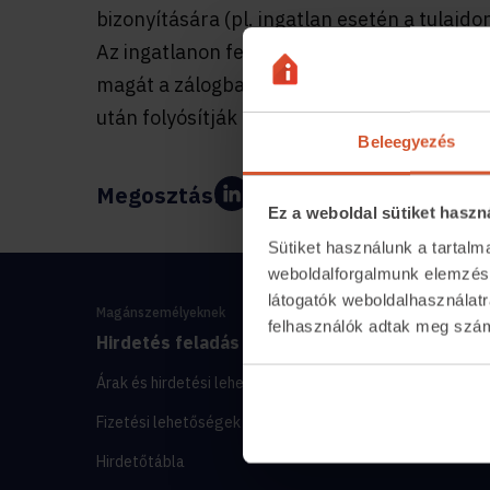
bizonyítására (pl. ingatlan esetén a tulajdoni
Az ingatlanon fennálló zálogjogot nevezzük
magát a zálogba adás tényét jegyzik be. A 
után folyósítják a hitelt.
Beleegyezés
Megosztás:
Ez a weboldal sütiket haszn
Sütiket használunk a tartal
weboldalforgalmunk elemzésé
látogatók weboldalhasználatr
Magánszemélyeknek
felhasználók adtak meg számu
Hirdetés feladás
Ingatlanosker
Árak és hirdetési lehetőségek
Lakáshitel-kalkulá
Fizetési lehetőségek
Energiatanúsítván
Hirdetőtábla