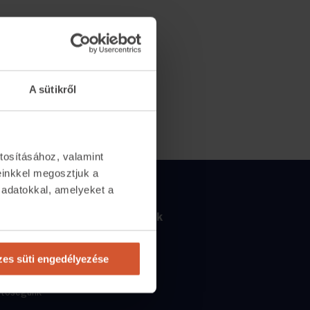
A sütikről
tosításához, valamint
einkkel megosztjuk a
 adatokkal, amelyeket a
Csapatunk
.
2065
Csapatunk
tlan.com
Kik vagyunk
es süti engedélyezése
n
10:00-17:00-ig
Állások
etőségünk