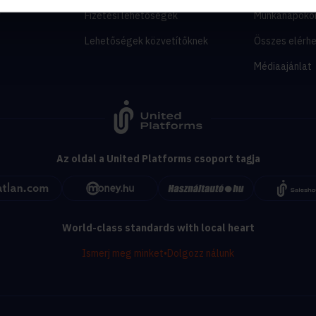
y
Fizetési lehetőségek
Munkanapoko
Lehetőségek közvetítőknek
Összes elérh
Médiaajánlat
Az oldal a United Platforms csoport tagja
World-class standards with local heart
Ismerj meg minket
•
Dolgozz nálunk