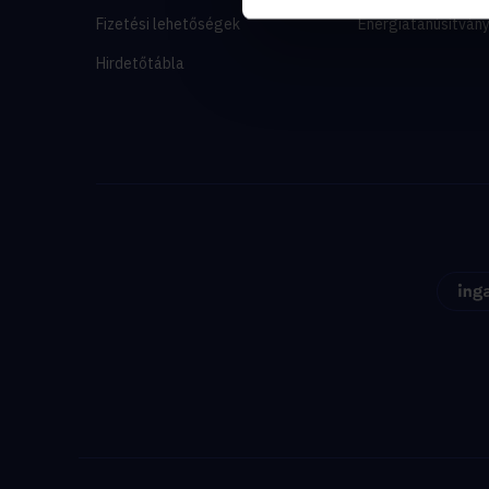
Fizetési lehetőségek
Energiatanúsítván
Hirdetőtábla