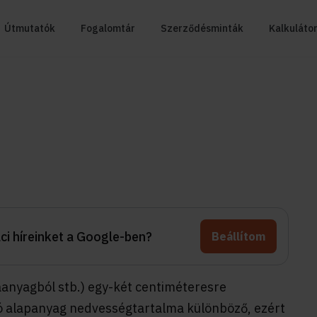
Útmutatók
Fogalomtár
Szerződésminták
Kalkuláto
aci híreinket a Google-ben?
Beállítom
aanyagból stb.) egy-két centiméteresre
ó alapanyag nedvességtartalma különböző, ezért