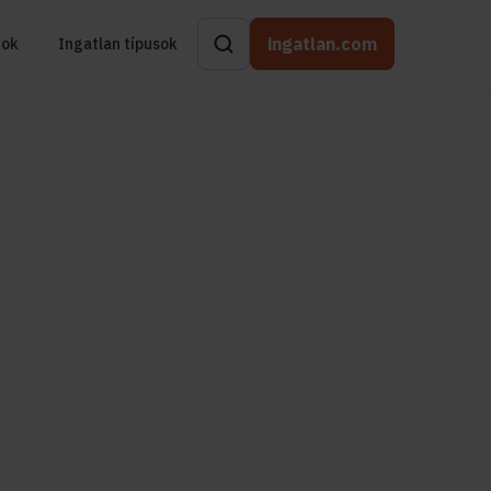
ingatlan.com
rok
Ingatlan típusok