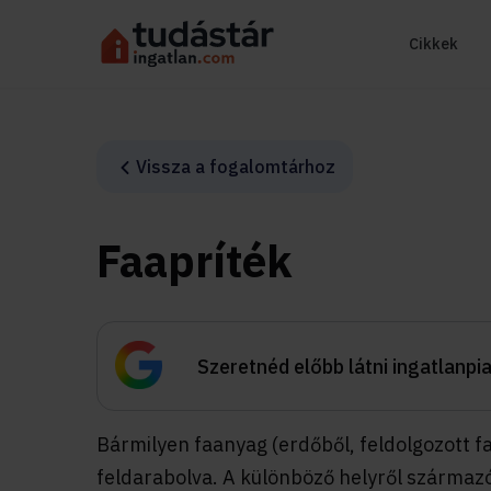
Cikkek
Vissza a fogalomtárhoz
Faapríték
Szeretnéd előbb látni ingatlanpi
Bármilyen faanyag (erdőből, feldolgozott f
feldarabolva. A különböző helyről származ