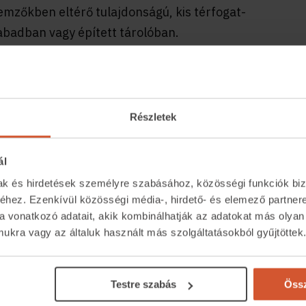
mzőkben eltérő tulajdonságú, kis térfogat-
badban vagy épített tárolóban.
 építőipari alapanyagként (agglomerált lapok,
a, furfurolgyártás stb.) hasznosítható.
fák is feldolgozhatók, hasznosíthatók a
Részletek
ál
mak és hirdetések személyre szabásához, közösségi funkciók biz
hez. Ezenkívül közösségi média-, hirdető- és elemező partner
a vonatkozó adatait, akik kombinálhatják az adatokat más olyan
kra vagy az általuk használt más szolgáltatásokból gyűjtöttek
Közvetítőknek
Kapcsolat
eső
Belépés közvetítőknek
+36 1 237 
Testre szabás
Össz
tor
Árak és hirdetési lehetőségek
segitunk.inga