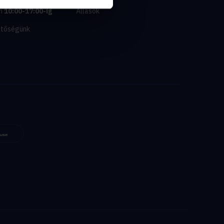
n
10:00-17:00-ig
Állások
etőségünk