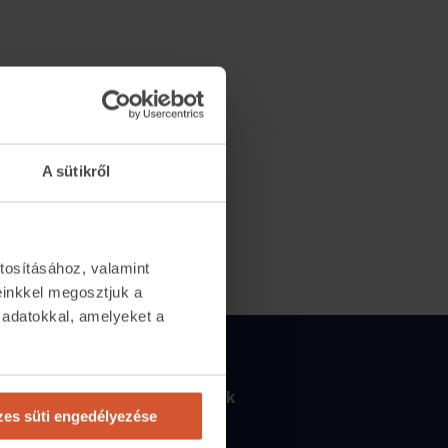
A sütikről
tosításához, valamint
einkkel megosztjuk a
 adatokkal, amelyeket a
.
Csapatunk
2065
Csapatunk
es süti engedélyezése
tlan.com
Kik vagyunk