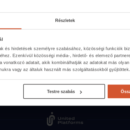
Részletek
ál
Közvetítőknek
Kapcsolat
mak és hirdetések személyre szabásához, közösségi funkciók biz
hez. Ezenkívül közösségi média-, hirdető- és elemező partner
Belépés közvetítőknek
+36 1 237 20
a vonatkozó adatait, akik kombinálhatják az adatokat más olyan
Árak és hirdetési lehetőségek
segitunk.ingat
kra vagy az általuk használt más szolgáltatásokból gyűjtöttek
Fizetési lehetőségek
Munkanapoko
Lehetőségek közvetítőknek
Összes elérhet
Testre szabás
Össz
Médiaajánlat