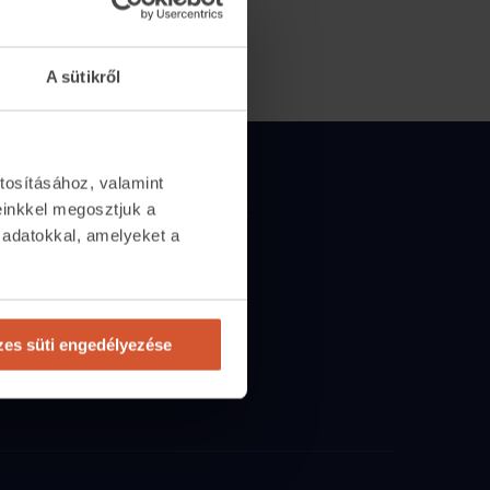
A sütikről
Csapatunk
tosításához, valamint
einkkel megosztjuk a
65
Csapatunk
 adatokkal, amelyeket a
lan.com
Kik vagyunk
.
n
10:00-17:00-ig
Állások
őségünk
es süti engedélyezése