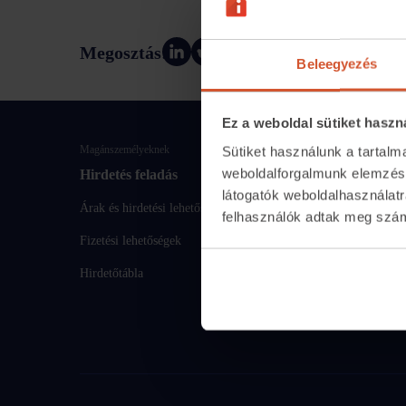
Megosztás:
Megosztás
Beleegyezés
Ez a weboldal sütiket haszn
Magánszemélyeknek
Sütiket használunk a tartal
weboldalforgalmunk elemzésé
Hirdetés feladás
Ingatlanoskereső
látogatók weboldalhasználatr
Árak és hirdetési lehetőségek
Lakáshitel-kalkulátor
felhasználók adtak meg számu
Fizetési lehetőségek
Energiatanúsítvány
Hirdetőtábla