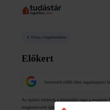
Vissza a fogalomtárhoz
Előkert
Szeretnéd előbb látni ingatlanpiaci 
Az építési teleknek a közterület vagy a magánút f
meghatározott építési határvonal (előkerti határvon