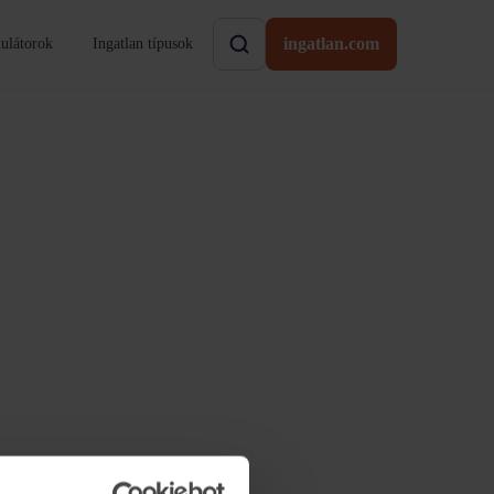
ingatlan.com
ulátorok
Ingatlan típusok