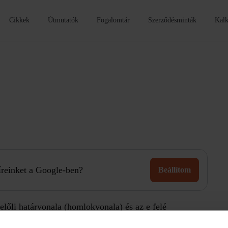
Cikkek
Útmutatók
Fogalomtár
Szerződésminták
Kalk
híreinket a Google-ben?
Beállítom
előli határvonala (homlokvonala) és az e felé
al), illetőleg az oldalkertje(i) között fekvő része.