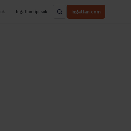
ingatlan.com
rok
Ingatlan típusok