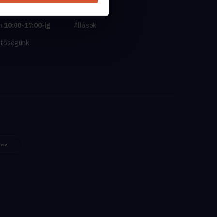
tlan.com
Kik vagyunk
n
10:00-17:00-ig
Állások
etőségünk