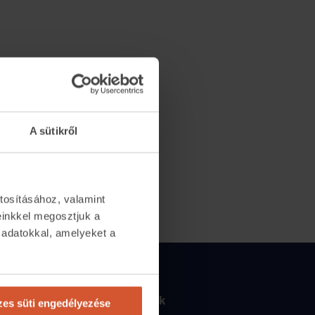
A sütikről
tosításához, valamint
einkkel megosztjuk a
 adatokkal, amelyeket a
.
Csapatunk
2065
Csapatunk
es süti engedélyezése