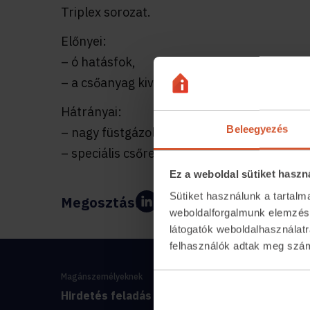
Triplex sorozat.
Előnyei:
– ó hatásfok,
– a csőanyag kiválasztásával a hideg füstgá
Hátrányai:
Beleegyezés
– nagy füstgázoldali ellenállás,
– speciális csőrendszer speciális javítási te
Ez a weboldal sütiket haszn
Sütiket használunk a tartal
Megosztás:
weboldalforgalmunk elemzésé
látogatók weboldalhasználatr
felhasználók adtak meg számu
Magánszemélyeknek
Hirdetés feladás
Ingatlanosker