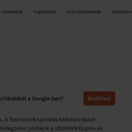
Útmutatók
Fogalomtár
Szerződésminták
Kalkuláto
aci híreinket a Google-ben?
Beállítom
k. A füstcsövek speciális belsőbordázat-
. Jellegzetes példájuk a VISSMAN Duplex és