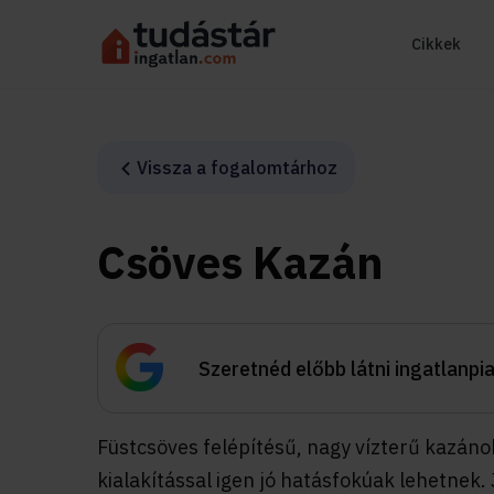
Cikkek
Vissza a fogalomtárhoz
Csöves Kazán
Szeretnéd előbb látni ingatlanpi
Füstcsöves felépítésű, nagy vízterű kazáno
kialakítással igen jó hatásfokúak lehetnek