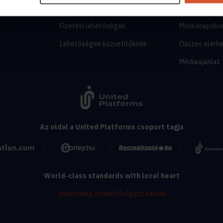
tor
Árak és hirdetési lehetőségek
segitunk.inga
y
Fizetési lehetőségek
Munkanapoko
Lehetőségek közvetítőknek
Összes elérh
Médiaajánlat
Az oldal a United Platforms csoport tagja
World-class standards with local heart
Ismerj meg minket
•
Dolgozz nálunk