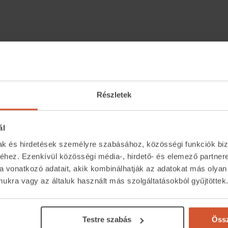
zos részeken jó korrózióálló lehet.
Részletek
chnológiája.
ál
mak és hirdetések személyre szabásához, közösségi funkciók biz
hez. Ezenkívül közösségi média-, hirdető- és elemező partner
a vonatkozó adatait, akik kombinálhatják az adatokat más olyan
kra vagy az általuk használt más szolgáltatásokból gyűjtöttek
Közvetítőknek
Kapcsolat
eső
Belépés közvetítőknek
+36 1 237 
Testre szabás
Össz