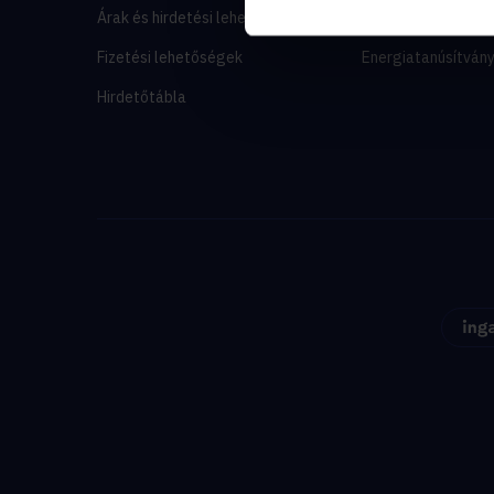
Árak és hirdetési lehetőségek
Lakáshitel-kalkulá
Fizetési lehetőségek
Energiatanúsítván
Hirdetőtábla