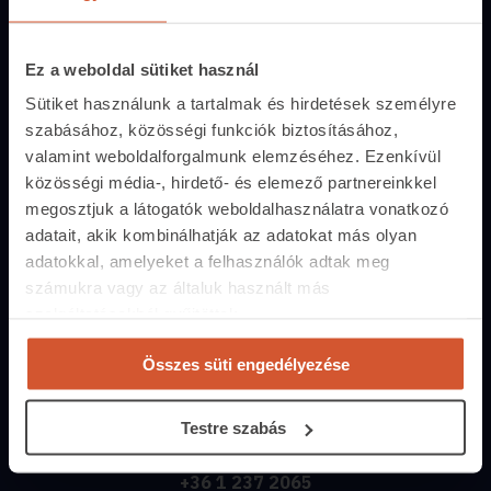
Fizetési lehetőségek
Hirdetőtábla
Ez a weboldal sütiket használ
Sütiket használunk a tartalmak és hirdetések személyre
Ingatlanoskereső
szabásához, közösségi funkciók biztosításához,
Lakáshitel-kalkulátor
valamint weboldalforgalmunk elemzéséhez. Ezenkívül
közösségi média-, hirdető- és elemező partnereinkkel
Energiatanúsítvány
megosztjuk a látogatók weboldalhasználatra vonatkozó
adatait, akik kombinálhatják az adatokat más olyan
Közvetítőknek
adatokkal, amelyeket a felhasználók adtak meg
Belépés közvetítőknek
számukra vagy az általuk használt más
szolgáltatásokból gyűjtöttek.
Árak és hirdetési lehetőségek
Fizetési lehetőségek
Összes süti engedélyezése
Lehetőségek közvetítőknek
Testre szabás
Kapcsolat
+36 1 237 2065