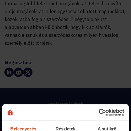
formailag többféle lehet: magánokirat, teljes bizonyító
erejű magánokirat, ellenjegyzéssel ellátott magánokirat,
közokiratba foglalt szerződés. E négyféle okirat
alapvetően abban különbözik, hogy kik az aláírók,
vannak-e tanúk és a szerződéskötés milyen hivatalos
személy előtt történik.
Megosztás:
Magánszemélyeknek
Hirdetés feladás
Árak és hirdetési lehetőségek
Beleegyezés
Részletek
A sütikről