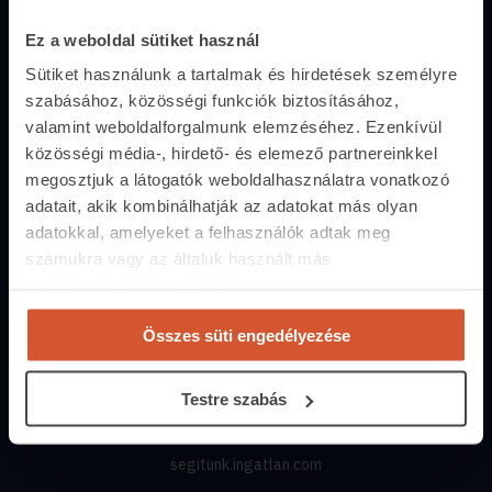
Ez a weboldal sütiket használ
Ingatlanoskereső
Sütiket használunk a tartalmak és hirdetések személyre
Lakáshitel-kalkulátor
szabásához, közösségi funkciók biztosításához,
valamint weboldalforgalmunk elemzéséhez. Ezenkívül
Energiatanúsítvány
közösségi média-, hirdető- és elemező partnereinkkel
megosztjuk a látogatók weboldalhasználatra vonatkozó
Közvetítőknek
adatait, akik kombinálhatják az adatokat más olyan
Belépés közvetítőknek
adatokkal, amelyeket a felhasználók adtak meg
számukra vagy az általuk használt más
Árak és hirdetési lehetőségek
szolgáltatásokból gyűjtöttek.
Fizetési lehetőségek
Összes süti engedélyezése
Lehetőségek közvetítőknek
Kapcsolat
Testre szabás
+36 1 237 2065
segitunk.ingatlan.com