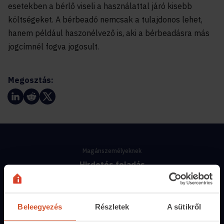
esetekben a bérlő viseli a használattal járó kisebb
költségeket. A bérbeadó nemcsak a tulajdonos lehet,
hanem például haszonélvező is, aki a bérbeadásra más
jogcímnél fogva jogosult.
Megosztás:
Magánszemélyeknek
Hirdetés feladás
Árak és hirdetési lehetőségek
Fizetési lehetőségek
Beleegyezés
Részletek
A sütikről
Hirdetőtábla