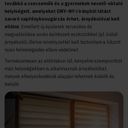
továbbá a csecsemők és a gyermekek nevelő-oktató
helyiségeit, amelyeket DNY–NY-i irányból látást
zavaró napfénybesugárzás érhet, árnyékolóval kell
ellátni.
Emellett új épületek tervezése és
megvalósítása során építészeti eszközökkel (pl. külső
árnyékoló), illetve növényzettel kell biztosítani a túlzott
nyári felmelegedés elleni védelmet.
Természetesen az előírtakon túl, kényelmi szempontból
más helyiségekben is alkalmaznak árnyékolókat,
melyek elhelyezkedésük alapján lehetnek külsők és
belsők.