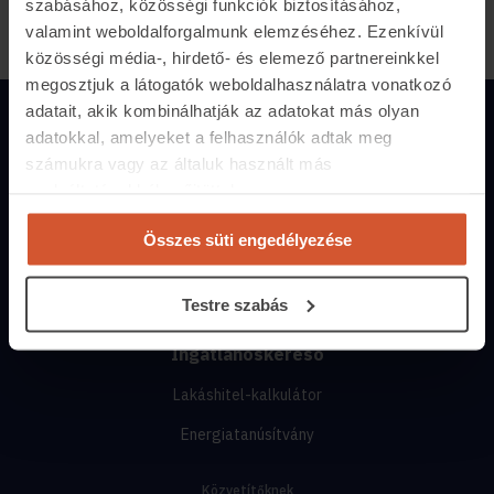
szabásához, közösségi funkciók biztosításához,
valamint weboldalforgalmunk elemzéséhez. Ezenkívül
közösségi média-, hirdető- és elemező partnereinkkel
megosztjuk a látogatók weboldalhasználatra vonatkozó
adatait, akik kombinálhatják az adatokat más olyan
adatokkal, amelyeket a felhasználók adtak meg
Magánszemélyeknek
számukra vagy az általuk használt más
Hirdetés feladás
szolgáltatásokból gyűjtöttek.
Árak és hirdetési lehetőségek
Összes süti engedélyezése
Fizetési lehetőségek
Hirdetőtábla
Testre szabás
Ingatlanoskereső
Lakáshitel-kalkulátor
Energiatanúsítvány
Közvetítőknek