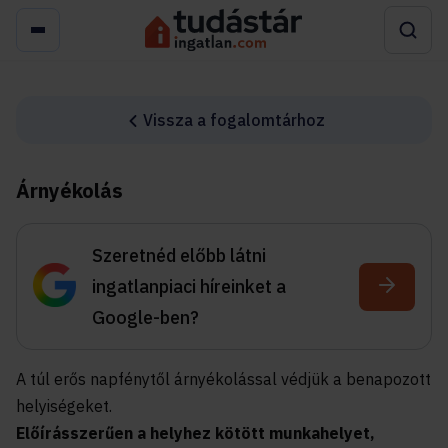
Vissza a fogalomtárhoz
Árnyékolás
Szeretnéd előbb látni
ingatlanpiaci híreinket a
Google-ben?
A túl erős napfénytől árnyékolással védjük a benapozott
helyiségeket.
Előírásszerűen a helyhez kötött munkahelyet,