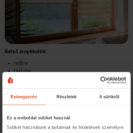
Belső árnyékolók:
redőny
zsaluzia
Külső árnyékolók:
reluxa
Beleegyezés
Részletek
A sütikről
roló
szalagfüggöny
Ez a weboldal sütiket használ
Sütiket használunk a tartalmak és hirdetések személyre
Megosztás: