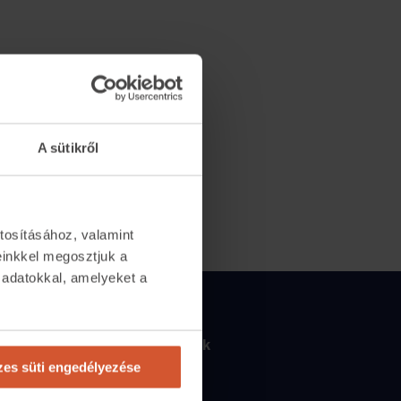
A sütikről
tosításához, valamint
einkkel megosztjuk a
 adatokkal, amelyeket a
.
Csapatunk
2065
Csapatunk
es süti engedélyezése
tlan.com
Kik vagyunk