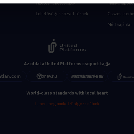
y
Fizetési lehetőségek
Munkanapoko
Lehetőségek közvetítőknek
Összes elérh
Médiaajánlat
Az oldal a United Platforms csoport tagja
World-class standards with local heart
Ismerj meg minket
•
Dolgozz nálunk