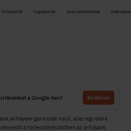
Útmutatók
Fogalomtár
Szerződésminták
Kalkuláto
aci híreinket a Google-ben?
Beállítom
ank árfolyam-garanciát nyújt, azaz egy előre
ényesíti a törlesztőrészletben az árfolyam