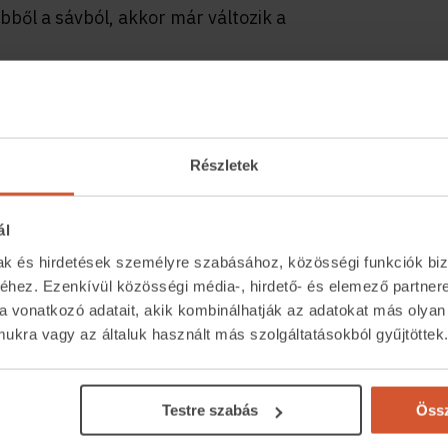
bből a sávból, akkor már változik a
 árfolyamváltozás miatt nem a törlesztőrészlet
 esetben ugyanakkora törlesztőrészletet kell
Részletek
ál
mak és hirdetések személyre szabásához, közösségi funkciók biz
hez. Ezenkívül közösségi média-, hirdető- és elemező partner
a vonatkozó adatait, akik kombinálhatják az adatokat más olyan
kra vagy az általuk használt más szolgáltatásokból gyűjtöttek
Közvetítőknek
Kapcsolat
eső
Belépés közvetítőknek
+36 1 237 
Testre szabás
Össz
tor
Árak és hirdetési lehetőségek
segitunk.inga