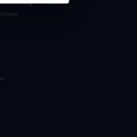
n
10:00-17:00-ig
Állások
etőségünk