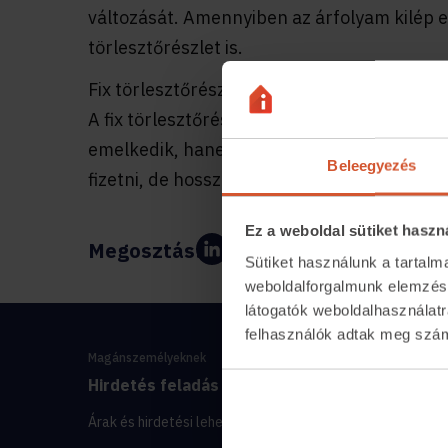
változását. Amennyiben az árfolyam kilép e
törlesztőrészlet is.
Fix törlesztőrészletű devizahitel
A fix törlesztőrészletű devizahiteleknél az
emelkedik, hanem a hitel futamideje nő. Ez
Beleegyezés
fizetni, de hosszabb ideig.
Ez a weboldal sütiket haszn
Megosztás:
Sütiket használunk a tartal
weboldalforgalmunk elemzésé
látogatók weboldalhasználatr
felhasználók adtak meg számu
Magánszemélyeknek
Hirdetés feladás
Ingatlanosker
Árak és hirdetési lehetőségek
Lakáshitel-kalkulá