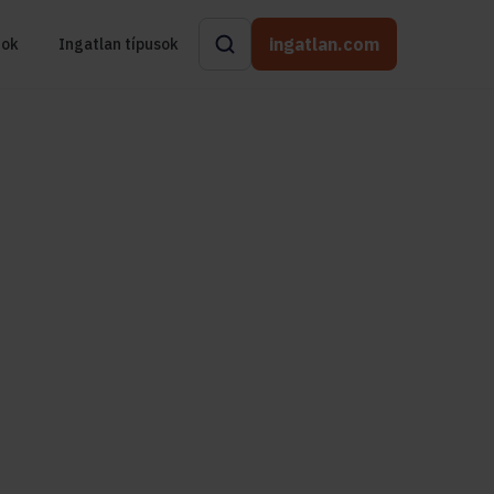
ingatlan.com
rok
Ingatlan típusok