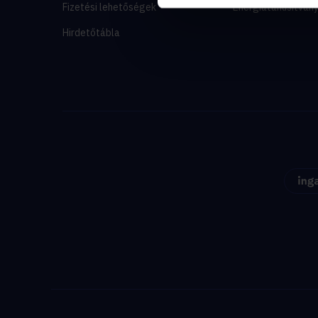
Fizetési lehetőségek
Energiatanúsítván
Hirdetőtábla