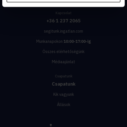
Kapcsolat
+36 1 237 2065
segitunk.ingatlan.com
Munkanapokon
10:00-17:00-ig
Összes elérhetőségünk
Médiaajánlat
Csapatunk
Csapatunk
Kik vagyunk
Állások