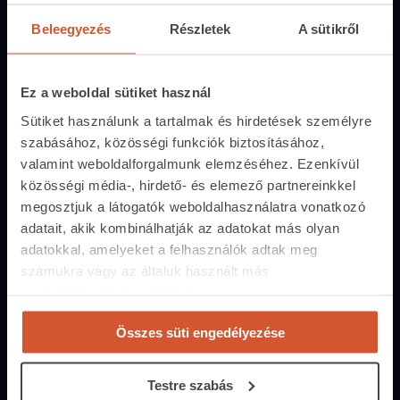
Hirdetés feladás
Beleegyezés
Részletek
A sütikről
Árak és hirdetési lehetőségek
Fizetési lehetőségek
Ez a weboldal sütiket használ
Hirdetőtábla
Sütiket használunk a tartalmak és hirdetések személyre
szabásához, közösségi funkciók biztosításához,
Ingatlanoskereső
valamint weboldalforgalmunk elemzéséhez. Ezenkívül
közösségi média-, hirdető- és elemező partnereinkkel
Lakáshitel-kalkulátor
megosztjuk a látogatók weboldalhasználatra vonatkozó
adatait, akik kombinálhatják az adatokat más olyan
Energiatanúsítvány
adatokkal, amelyeket a felhasználók adtak meg
számukra vagy az általuk használt más
Közvetítőknek
szolgáltatásokból gyűjtöttek.
Belépés közvetítőknek
Árak és hirdetési lehetőségek
Összes süti engedélyezése
Fizetési lehetőségek
Testre szabás
Lehetőségek közvetítőknek