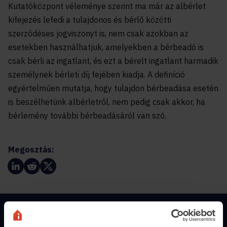
Kutatóközpont véleménye szerint ma már az albérlet
kifejezés lefedi a tulajdonos és bérlő közötti
szerződéses jogviszonyt is, nem csak azokban az
esetekben használhatjuk, amelyekben a bérbeadó is
csak bérli az ingatlant, és ezt a bérelt ingatlant harmadik
személynek bérleti díj fejében kiadja. A definíció
egyértelműen mutatja, hogy tulajdon bérbeadása esetén
is beszélhetünk albérletről, nem pedig csak akkor, ha
bérlemény további bérbeadásáról van szó.
Megosztás:
Magánszemélyeknek