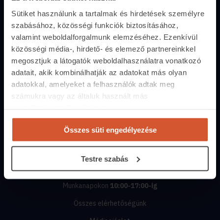
Lakáshitel-kalkulátor
Sütiket használunk a tartalmak és hirdetések személyre
Energiatanúsítvány
szabásához, közösségi funkciók biztosításához,
valamint weboldalforgalmunk elemzéséhez. Ezenkívül
Közvetítőknek
közösségi média-, hirdető- és elemező partnereinkkel
Belépés közvetítőknek
megosztjuk a látogatók weboldalhasználatra vonatkozó
adatait, akik kombinálhatják az adatokat más olyan
Árak és hirdetési lehetőségek
adatokkal, amelyeket a felhasználók adtak meg
Fizetési lehetőségek
számukra vagy az általuk használt más
szolgáltatásokból gyűjtöttek.
Lehetőségek közvetítőknek
Összes süti engedélyezése
Kapcsolat
+36 1 237 2065
Testre szabás
segitunk.ingatlan.com
Munkanapokon
10:00-17:00-ig
Összes elérhetőségünk