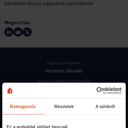
Bővebben lásd az adásvételi szerződésnél.
Megosztás:
Magánszemélyeknek
Hirdetés feladás
Árak és hirdetési lehetőségek
Fizetési lehetőségek
Hirdetőtábla
Beleegyezés
Részletek
A sütikről
Ingatlanoskereső
Ez a weboldal sütiket használ