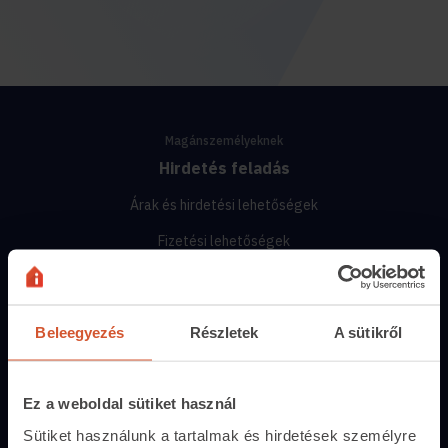
Magánszemélyeknek
Hirdetés feladás
Árak és hirdetési lehetőségek
Fizetési lehetőségek
Hirdetőtábla
Beleegyezés
Részletek
A sütikről
Ingatlanoskereső
Lakáshitel-kalkulátor
Ez a weboldal sütiket használ
Energiatanúsítvány
Sütiket használunk a tartalmak és hirdetések személyre