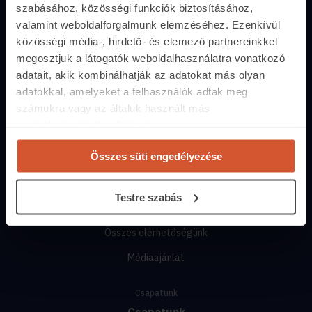
szabásához, közösségi funkciók biztosításához,
Közvetítőknek
valamint weboldalforgalmunk elemzéséhez. Ezenkívül
Belépés közvetítőknek
közösségi média-, hirdető- és elemező partnereinkkel
Árak és hirdetési lehetőségek
megosztjuk a látogatók weboldalhasználatra vonatkozó
adatait, akik kombinálhatják az adatokat más olyan
Fizetési lehetőségek
adatokkal, amelyeket a felhasználók adtak meg
Lehetőségek közvetítőknek
számukra vagy az általuk használt más
szolgáltatásokból gyűjtöttek.
Kapcsolat
+36 1 237 2065
Összes süti engedélyezése
segitunk.ingatlan.com
Testre szabás
Munkanapokon
10:00-17:00-ig
Összes elérhetőségünk
Médiaajánlat
Csapatunk
Csapatunk