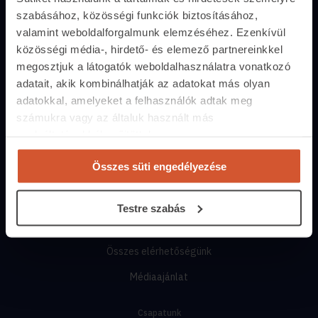
szabásához, közösségi funkciók biztosításához,
Közvetítőknek
valamint weboldalforgalmunk elemzéséhez. Ezenkívül
Belépés közvetítőknek
közösségi média-, hirdető- és elemező partnereinkkel
megosztjuk a látogatók weboldalhasználatra vonatkozó
Árak és hirdetési lehetőségek
adatait, akik kombinálhatják az adatokat más olyan
Fizetési lehetőségek
adatokkal, amelyeket a felhasználók adtak meg
számukra vagy az általuk használt más
Lehetőségek közvetítőknek
szolgáltatásokból gyűjtöttek.
Kapcsolat
Összes süti engedélyezése
+36 1 237 2065
segitunk.ingatlan.com
Testre szabás
Munkanapokon
10:00-17:00-ig
Összes elérhetőségünk
Médiaajánlat
Csapatunk