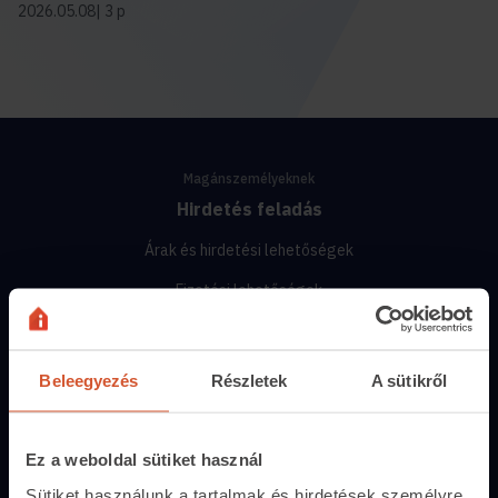
2026.05.08
3 p
Magánszemélyeknek
Hirdetés feladás
Árak és hirdetési lehetőségek
Fizetési lehetőségek
Hirdetőtábla
Beleegyezés
Részletek
A sütikről
Ingatlanoskereső
Lakáshitel-kalkulátor
Ez a weboldal sütiket használ
Energiatanúsítvány
Sütiket használunk a tartalmak és hirdetések személyre