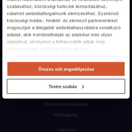
szabásához, közösségi funkciók biztosításához,
Közvetítőknek
valamint weboldalforgalmunk elemzéséhez. Ezenkívül
Belépés közvetítőknek
közösségi média-, hirdető- és elemező partnereinkkel
megosztjuk a látogatók weboldalhasználatra vonatkozó
Árak és hirdetési lehetőségek
adatait, akik kombinálhatják az adatokat más olyan
Fizetési lehetőségek
adatokkal, amelyeket a felhasználók adtak meg
számukra vagy az általuk használt más
Lehetőségek közvetítőknek
szolgáltatásokból gyűjtöttek.
Kapcsolat
Összes süti engedélyezése
+36 1 237 2065
segitunk.ingatlan.com
Testre szabás
Munkanapokon
10:00-17:00-ig
Összes elérhetőségünk
Médiaajánlat
Csapatunk