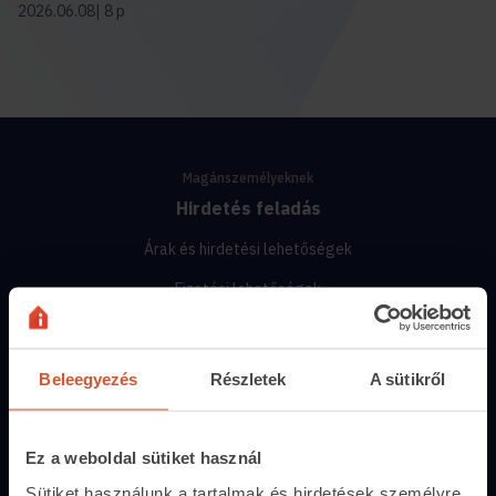
2026.06.08
8 p
Magánszemélyeknek
Hirdetés feladás
Árak és hirdetési lehetőségek
Fizetési lehetőségek
Hirdetőtábla
Beleegyezés
Részletek
A sütikről
Ingatlanoskereső
Lakáshitel-kalkulátor
Ez a weboldal sütiket használ
Energiatanúsítvány
Sütiket használunk a tartalmak és hirdetések személyre