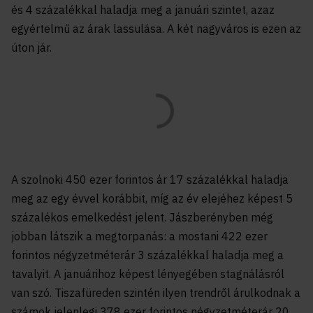
és 4 százalékkal haladja meg a januári szintet, azaz
egyértelmű az árak lassulása. A két nagyváros is ezen az
úton jár.
A szolnoki 450 ezer forintos ár 17 százalékkal haladja
meg az egy évvel korábbit, míg az év elejéhez képest 5
százalékos emelkedést jelent. Jászberényben még
jobban látszik a megtorpanás: a mostani 422 ezer
forintos négyzetméterár 3 százalékkal haladja meg a
tavalyit. A januárihoz képest lényegében stagnálásról
van szó. Tiszafüreden szintén ilyen trendről árulkodnak a
számok jelenlegi 378 ezer forintos négyzetméterár 20