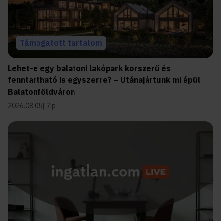
Támogatott tartalom
Lehet-e egy balatoni lakópark korszerű és
fenntartható is egyszerre? – Utánajártunk mi épül
Balatonföldváron
2026.08.05
7 p