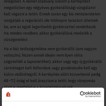
rétegeket. A német szabvány szerint a kertépítést
megelőzően egy négyéves gyökérállósági vizsgálatot
kell végezni a tetőn. Ennek során egy kis mintaterületen
vizsgálják a vegetációt, ide többnyire tarackot ültetnek
be, ami az egyik legerősebb gyökérzettel rendelkezik.
Ha minden rendben, akkor gyökérállóvá minősítik a
vízszigetelést.
Ha a ház tetőszigetelése nem gyökérálló (ami nagyon
valószínű, hiszen annak idején nem ilyen célra
szigetelték a lapostetőket), akkor vagy egy új gyökérálló
záróréteget kell felhordani, vagy gondoskodni kell egy
külön védőrétegről. A kertépítés előtt közvetlenül pedig
48–72 óráig el kell árasztani a tetőt, hogy víznyomás
alatt is megfelel-e a követelményeknek.
A tetőket többnyire gyökérálló, 1 mm-nél vastagabb,
kétrétegű bitumenes vagy PVC-vízszigeteléssel látják el.