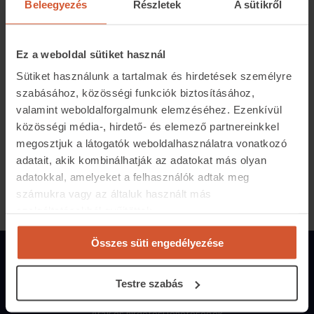
Beleegyezés
Részletek
A sütikről
Előbbi előnye, hogy a födémre hegesztett bitumenes
lemez sérülésekor a beázás a sérülés helyén keletkezik,
míg a PVC-s szigetelésnél a sérülés helyétől távolabb, a
Ez a weboldal sütiket használ
födém mélypontján jelentkezik a beázás. A bitumenes
Sütiket használunk a tartalmak és hirdetések személyre
szigetelések közül gyökérállóak a rézfólia betétes
szabásához, közösségi funkciók biztosításához,
lemezek, ahol a gyökérsav és a fémrészecske által
valamint weboldalforgalmunk elemzéséhez. Ezenkívül
kiváltott elektromosság téríti el a gyökércsúcsot.
közösségi média-, hirdető- és elemező partnereinkkel
megosztjuk a látogatók weboldalhasználatra vonatkozó
adatait, akik kombinálhatják az adatokat más olyan
Megosztás:
adatokkal, amelyeket a felhasználók adtak meg
számukra vagy az általuk használt más
szolgáltatásokból gyűjtöttek.
Összes süti engedélyezése
Magánszemélyeknek
Testre szabás
Hirdetés feladás