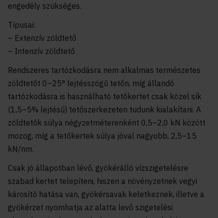
engedély szükséges.
Típusai:
– Extenzív zöldtető
– Intenzív zöldtető
Rendszeres tartózkodásra nem alkalmas természetes
zöldtetőt 0–25° lejtésszögű tetőn, míg állandó
tartózkodásra is használható tetőkertet csak közel sík
(1,5–5% lejtésű) tetőszerkezeten tudunk kialakítani. A
zöldtetők súlya négyzetméterenként 0,5–2,0 kN között
mozog, míg a tetőkertek súlya jóval nagyobb, 2,5–15
kN/nm.
Csak jó állapotban lévő, gyökérálló vízszigetelésre
szabad kertet telepíteni, hiszen a növényzetnek vegyi
károsító hatása van, gyökérsavak keletkeznek, illetve a
gyökérzet nyomhatja az alatta levő szigetelési