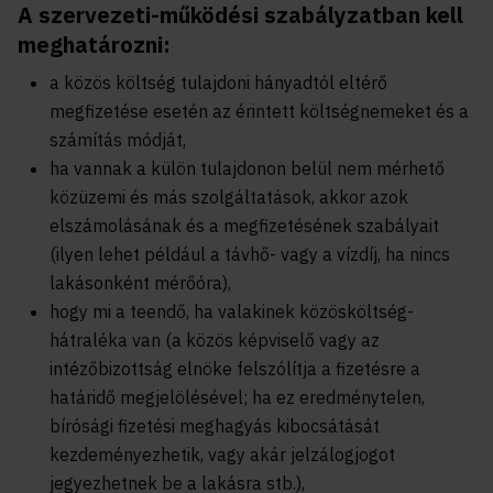
A szervezeti-működési szabályzatban kell
meghatározni:
a közös költség tulajdoni hányadtól eltérő
megfizetése esetén az érintett költségnemeket és a
számítás módját,
ha vannak a külön tulajdonon belül nem mérhető
közüzemi és más szolgáltatások, akkor azok
elszámolásának és a megfizetésének szabályait
(ilyen lehet például a távhő- vagy a vízdíj, ha nincs
lakásonként mérőóra),
hogy mi a teendő, ha valakinek közösköltség-
hátraléka van (a közös képviselő vagy az
intézőbizottság elnöke felszólítja a fizetésre a
határidő megjelölésével; ha ez eredménytelen,
bírósági fizetési meghagyás kibocsátását
kezdeményezhetik, vagy akár jelzálogjogot
jegyezhetnek be a lakásra stb.),