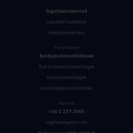
Ingatlanoskereső
Lakáshitel-kalkulátor
Energiatanúsítvány
Közvetítőknek
Belépés közvetítőknek
Árak és hirdetési lehetőségek
Fizetési lehetőségek
Lehetőségek közvetítőknek
Kapcsolat
+36 1 237 2065
segitunk.ingatlan.com
Munkanapokon
10:00-17:00-ig