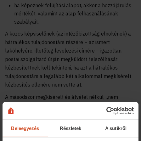
ha képeznek felújítási alapot, akkor a hozzájárulás
mértékét, valamint az alap felhasználásának
szabályait.
A közös képviselőnek (az intézőbizottság elnökének) a
hátralékos tulajdonostárs részére – az ismert
lakóhelyére, illetőleg levelezési címére – igazoltan,
postai szolgáltató útján megküldött felszólítását
kézbesítettnek kell tekinteni, ha azt a hátralékos
tulajdonostárs a legalább két alkalommal megkísérelt
kézbesítés ellenére nem vette át.
A másodszor megkísérelt és átvétel nélkül, „nem
kereste” jelzéssel a közös képviselőhöz (az
intézőbizottság elnökéhez) visszaérkezett felszólítást, a
postai kézbesítés második megkísérlésének napját
Beleegyezés
Részletek
A sütikről
követő nyolcadik munkanapon kézbesítettnek kell
tekinteni (kézbesítési vélelem).